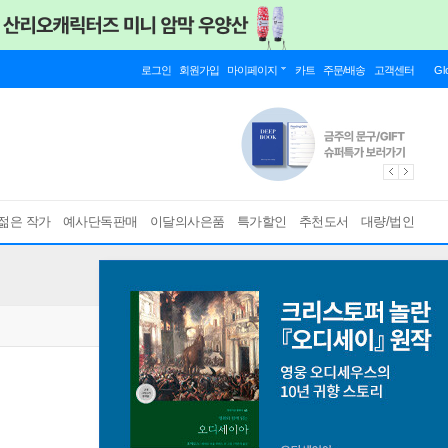
로그인
회원가입
마이페이지
카트
주문/배송
고객센터
Gl
젊은 작가
예사단독판매
이달의사은품
특가할인
추천도서
대량/법인