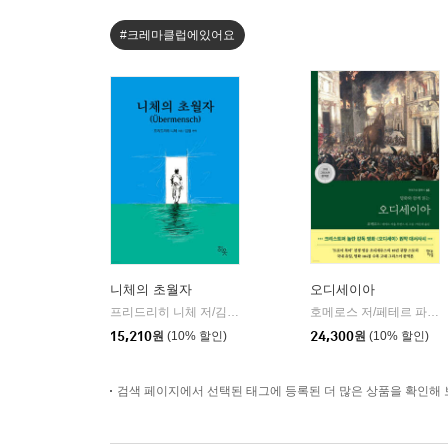
#크레마클럽에있어요
니체의 초월자
오디세이아
프리드리히 니체 저/김철 편역
히읏
호메로스 저/페테르 파울 루벤스 그림/박문재 역
|
15,210
원
(10% 할인)
24,300
원
(10% 할인)
검색 페이지에서 선택된 태그에 등록된 더 많은 상품을 확인해 