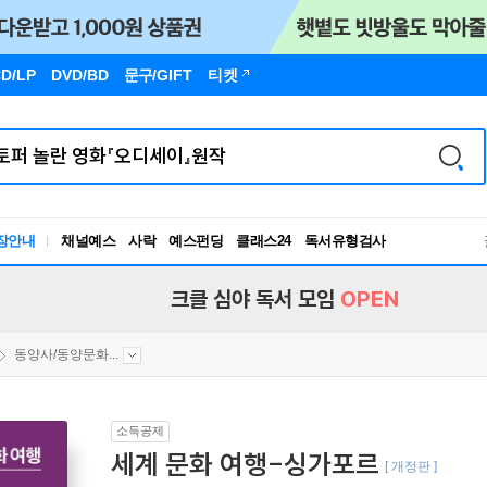
D/LP
DVD/BD
문구
/GIFT
티켓
장안내
채널예스
사락
예스펀딩
클래스24
독서유형검사
RBTI Lab
독서유형검사
크클 심야 독서 모임
OPEN
동양사/동양문화...
소득공제
세계 문화 여행-싱가포르
[ 개정판 ]