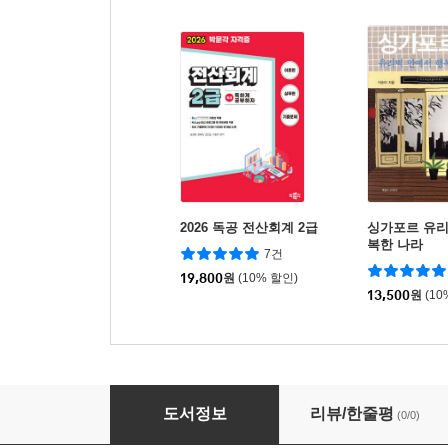
2026 독공 전산회계 2급
싱가포르 유리
복한 나라
7건
19,800
원
(10% 할인)
13,500
원
(10
세계 문화 여행-싱가포르
도서정보
리뷰/한줄평
(0/0)