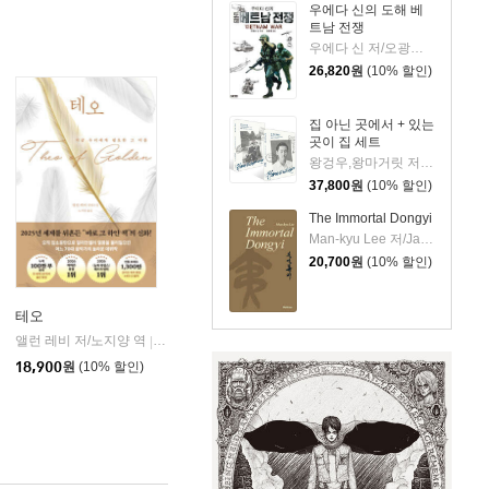
우에다 신의 도해 베
트남 전쟁
우에다 신 저/오광웅 역
26,820
원
(10% 할인)
집 아닌 곳에서 + 있는
곳이 집 세트
왕겅우,왕마거릿 저/김기협 역
37,800
원
(10% 할인)
The Immortal Dongyi
Man-kyu Lee 저/Jae-yong Kim 역
20,700
원
(10% 할인)
테오
앨런 레비 저/노지양 역
오팬하우스
|
18,900
원
(10% 할인)