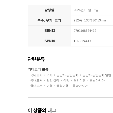
발행일
2026년 01월 05일
쪽수, 무게, 크기
212쪽 | 130*180*13mm
ISBN13
9791168624412
ISBN10
116862441X
관련분류
카테고리 분류
국내도서
역사
동양사/동양문화
동양사/동양문화 일반
국내도서
건강 취미
여행
해외여행
동남아시아
국내도서
여행
해외여행
동남아시아
이 상품의 태그