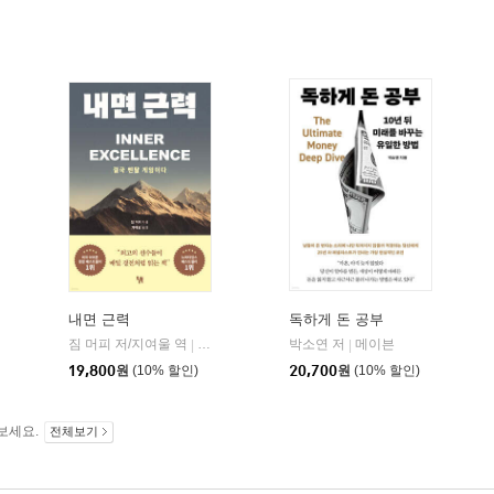
내면 근력
독하게 돈 공부
짐 머피 저/지여울 역
현대지성
윌북(willbook)
박소연 저
메이븐
|
|
|
19,800
원
(10% 할인)
20,700
원
(10% 할인)
보세요.
전체보기