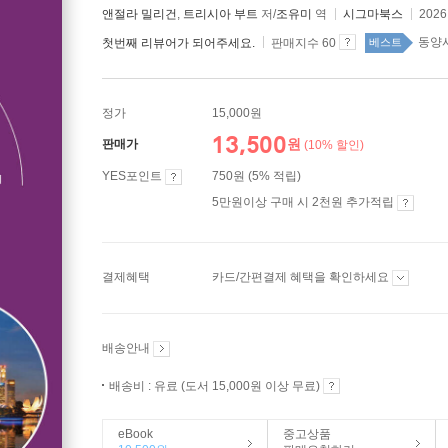
앤절라 밀리건
,
트리시아 부트
저/
조유미
역
시그마북스
202
동양사
첫번째 리뷰어가 되어주세요.
판매지수 60
베스트
정가
15,000원
13,500
원
판매가
(10% 할인)
YES포인트
750원 (5% 적립)
5만원이상 구매 시 2천원 추가적립
결제혜택
카드/간편결제 혜택을 확인하세요
배송안내
배송비 : 유료 (도서 15,000원 이상 무료)
eBook
중고상품