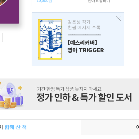
10,500원
판매요청하기
김은성 작가
친필 메시지 수록
---------------
[예스리커버]
빵야 TRIGGER
들이
함께 산 책