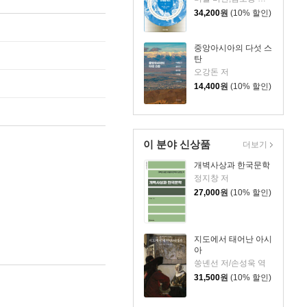
34,200
원
(10% 할인)
중앙아시아의 다섯 스
탄
오강돈 저
14,400
원
(10% 할인)
이 분야 신상품
더보기
개벽사상과 한국문학
정지창 저
27,000
원
(10% 할인)
지도에서 태어난 아시
아
쑹녠선 저/손성욱 역
31,500
원
(10% 할인)