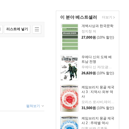
이 분야 베스트셀러
더보기
개벽사상과 한국문학
매
리스트에 넣기
정지창 저
27,000
원
(10% 할인)
우에다 신의 도해 베
트남 전쟁
우에다 신 저/오광웅 역
26,820
원
(10% 할인)
케임브리지 몽골 제국
사 3 : 지역사·외부 역
사
모리스 로사비,데이비드 로빈슨 등저/최소영 역
펼쳐보기
31,500
원
(10% 할인)
케임브리지 몽골 제국
사 2 : 주제별 역사
미할 비란,김호동 편/김호동,토머스 올슨 등저/최소영 역