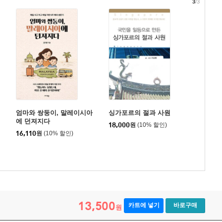
3
/3
엄마와 쌍둥이, 말레이시아
싱가포르의 절과 사원
에 던져지다
18,000
원
(10% 할인)
16,110
원
(10% 할인)
13,500
카트에 넣기
바로구매
원