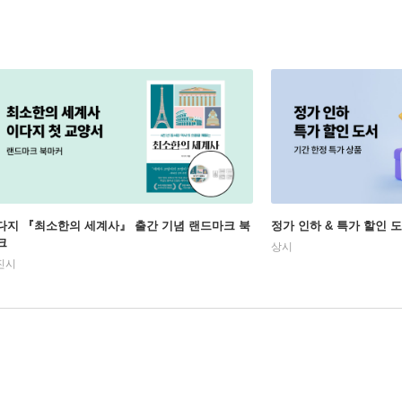
다지 『최소한의 세계사』 출간 기념 랜드마크 북
정가 인하 & 특가 할인 
크
상시
진시