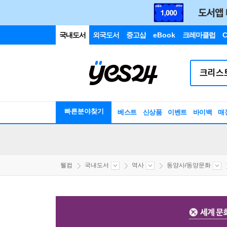
국내도서
외국도서
중고샵
eBook
크레마클럽
C
빠른분야찾기
베스트
신상품
이벤트
바이백
매
웰컴
국내도서
역사
동양사/동양문화