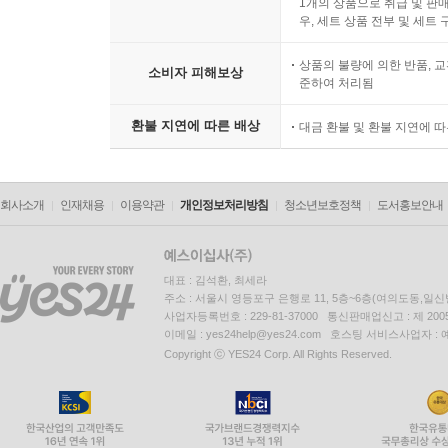
1개의 상품으로 취급 및 판매
우, 세트 상품 전부 및 세트
상품의 불량에 의한 반품, 교
소비자 피해보상
준하여 처리됨
환불 지연에 따른 배상
대금 환불 및 환불 지연에 
회사소개
인재채용
이용약관
개인정보처리방침
청소년보호정책
도서홍보안내
대표 : 김석환, 최세라
주소 : 서울시 영등포구 은행로 11, 5층~6층(여의도동,일신
사업자등록번호 : 229-81-37000 통신판매업신고 : 제 200
이메일 : yes24help@yes24.com 호스팅 서비스사업자 :
Copyright ⓒ YES24 Corp. All Rights Reserved.