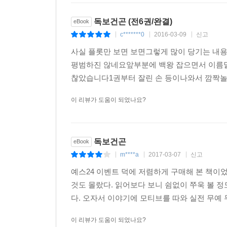
독보건곤 (전6권/완결)
eBook
c*******0
2016-03-09
신고
|
|
|
사실 플롯만 보면 보면그렇게 많이 당기는 
평범하진 않네요앞부분에 백왕 잡으면서 이름말
찮았습니다1권부터 잘린 손 등이나와서 깜짝
이 리뷰가 도움이 되었나요?
독보건곤
eBook
m****a
2017-03-07
신고
|
|
|
예스24 이벤트 덕에 저렴하게 구매해 본 책이
것도 몰랐다. 읽어보다 보니 쉼없이 쭈욱 볼 
다. 오자서 이야기에 모티브를 따와 실전 무예 
이 리뷰가 도움이 되었나요?