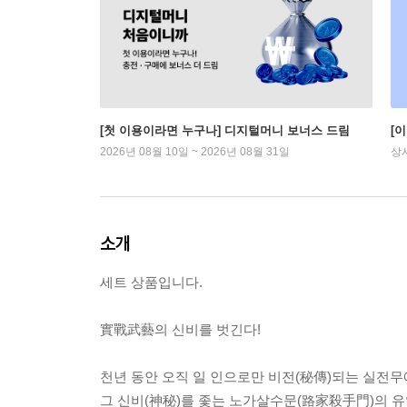
[첫 이용이라면 누구나] 디지털머니 보너스 드림
[
2026년 08월 10일 ~ 2026년 08월 31일
상
소개
세트 상품입니다.
實戰武藝의 신비를 벗긴다!
천년 동안 오직 일 인으로만 비전(秘傳)되는 실전
그 신비(神秘)를 좇는 노가살수문(路家殺手門)의 