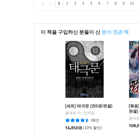
1
2
3
4
5
6
7
8
9
10
이 책을 구입하신 분들이 산
분야 연관 책
[세트] 태극문 (전6권/완결)
[묶음
완결)
용대운 저
인타임
|
용대운
68건
108,
14,850
원
(10% 할인)