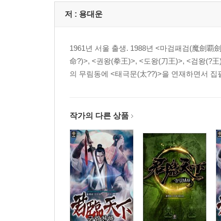
저 :
용대운
1961년 서울 출생. 1988년 <마검패검(魔劍覇劍
命?)>, <권왕(拳王)>, <도왕(刀王)>, <검왕(
의 무림동에 <태극문(太??)>을 연재하면서 집필 
작가의 다른 상품