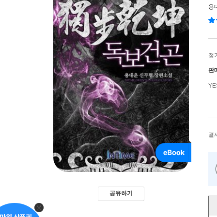
용
정
판
Y
결
공유하기