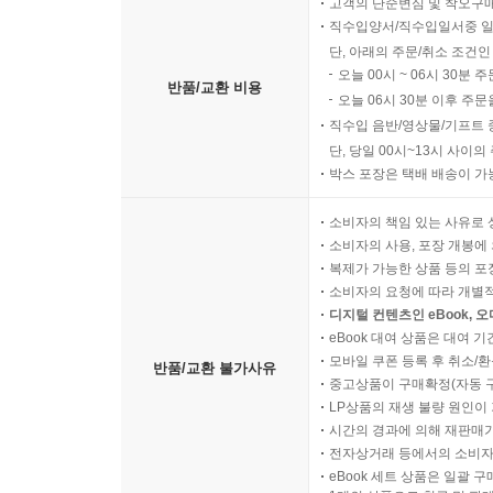
고객의 단순변심 및 착오구
직수입양서/직수입일서중 일
단, 아래의 주문/취소 조건인
오늘 00시 ~ 06시 30분 
반품/교환 비용
오늘 06시 30분 이후 주문
직수입 음반/영상물/기프트 
단, 당일 00시~13시 사이
박스 포장은 택배 배송이 가
소비자의 책임 있는 사유로 
소비자의 사용, 포장 개봉에 
복제가 가능한 상품 등의 포장을 
소비자의 요청에 따라 개별
디지털 컨텐츠인 eBook, 
eBook 대여 상품은 대여 기
모바일 쿠폰 등록 후 취소/환
반품/교환 불가사유
중고상품이 구매확정(자동 
LP상품의 재생 불량 원인이 기
시간의 경과에 의해 재판매가
전자상거래 등에서의 소비자
eBook 세트 상품은 일괄 