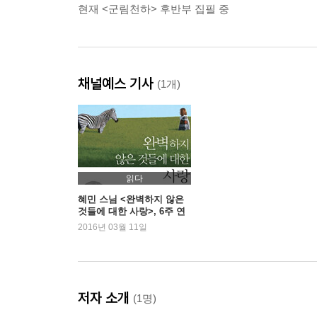
현재 <군림천하> 후반부 집필 중
채널예스 기사
(1개)
읽다
혜민 스님 <완벽하지 않은
것들에 대한 사랑>, 6주 연
속 1위
2016년 03월 11일
저자 소개
(1명)