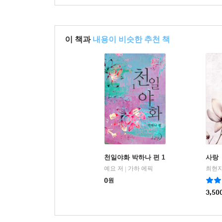
이 책과
내용이 비슷한 추천 책
천일야화 박하나 편 1
사랑
예요 저
가하 에픽
최현자
|
0
원
3,50