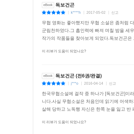
독보건곤
eBook
k****h
2017-05-02
신고
|
|
|
무협 영화는 좋아했지만 무협 소설은 좀처럼 
군림천하였다.그 흡인력에 빠져 며칠 밤을 세우
작가의 작품들을 찾아보게 되었다.독보건곤은 그
이 리뷰가 도움이 되었나요?
독보건곤 (전6권/완결)
eBook
j***o
2016-04-14
신고
|
|
|
한국무협소설에 걸작 중 하나가 [독보건곤]이라
니다.사실 무협소설은 처음인데 읽기에 어색하
살해 당하고 노독행 자신은 한쪽 눈을 잃고 반 폐
이 리뷰가 도움이 되었나요?