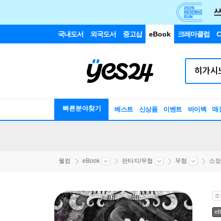
국내도서
외국도서
중고샵
eBook
크레마클럽
C
빠른분야찾기
베스트
신상품
이벤트
바이백
매
웰컴
eBook
판타지/무협
무협
소장
소
eB