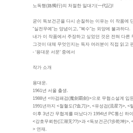
노독행(路獨行)의 처절한 일대기(一代記)!
굳이 독보건곤을 다시 손질하는 이유는 이 작품에 단
"실전무예"는 양념이고, "복수"는 외양에 불과하다.
내가 이 작품에서 주장하고 싶었던 것은 전혀 다른
그것이 대체 무엇인지는 독자 여러분이 직접 읽고 
- ‘용대운 서문’ 중에서
작가 소개
용대운.
1961년 서울 출생.
1988년 <마검패검(魔劍覇劍)>으로 무협소설계 입문
1991년까지 <철혈도(?血刀)>, <유성검(流星?)>, <
이후 3년간 무협계를 떠났다가 1994년 PC통신 하이
<강호무뢰한(江湖无??)>과 <독보건곤(?步乾坤)>,
> 연재.