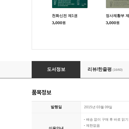
천화신전 제1권
정사제황부 제
3,000
원
3,000
원
[세트] 독보건곤 (전6권/완결)
도서정보
리뷰/한줄평
(16/60)
품목정보
발행일
2015년 03월 09일
배송 없이 구매 후 바로 읽
제한없음
이용안내