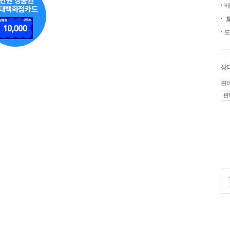
배
도
상
판
판