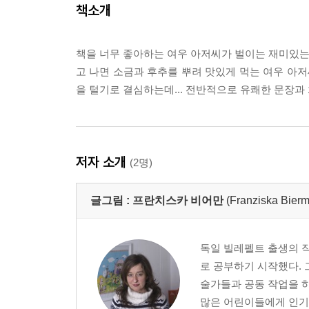
책소개
책을 너무 좋아하는 여우 아저씨가 벌이는 재미있는 
고 나면 소금과 후추를 뿌려 맛있게 먹는 여우 아저씨
을 털기로 결심하는데... 전반적으로 유쾌한 문장
저자 소개
(2명)
글그림 :
프란치스카 비어만
(Franziska Bier
독일 빌레펠트 출생의 
로 공부하기 시작했다. 
술가들과 공동 작업을 하
많은 어린이들에게 인기가 