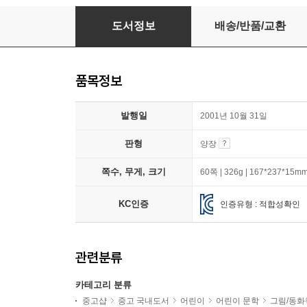
책 먹는 여우
도서정보
배송/반품/교환
품목정보
발행일
2001년 10월 31일
판형
양장
쪽수, 무게, 크기
60쪽 | 326g | 167*237*15m
KC인증
인증유형 : 적합성확인
관련분류
카테고리 분류
중고샵
중고 국내도서
어린이
어린이 문학
그림/동화