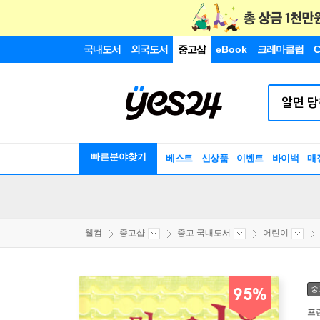
국내도서
외국도서
중고샵
eBook
크레마클럽
C
빠른분야찾기
베스트
신상품
이벤트
바이백
매
웰컴
중고샵
중고 국내도서
어린이
중
95%
프