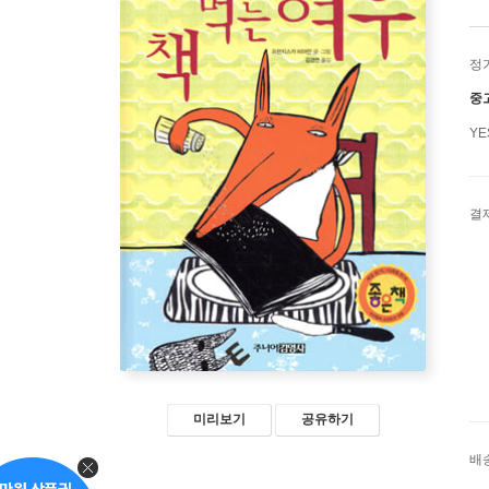
정
중
Y
결
미리보기
공유하기
배