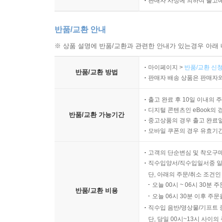
판매자 사정에 의하여 출고
반품/교환 안내
※ 상품 설명에 반품/교환과 관련한 안내가 있는경우 아래 
마이페이지 >
반품/교환 신청
반품/교환 방법
판매자 배송 상품은 판매자와
출고 완료 후 10일 이내의 
디지털 콘텐츠인 eBook의 
반품/교환 가능기간
중고상품의 경우 출고 완료일
모바일 쿠폰의 경우 유효기간(
고객의 단순변심 및 착오구
직수입양서/직수입일서중 일
단, 아래의 주문/취소 조건인
오늘 00시 ~ 06시 30분 
반품/교환 비용
오늘 06시 30분 이후 주문
직수입 음반/영상물/기프트 
단, 당일 00시~13시 사이