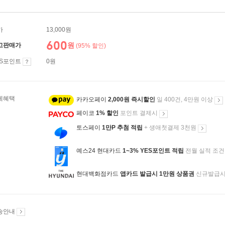
가
13,000원
600
원
고판매가
(95% 할인)
ES포인트
0원
제혜택
카카오페이
2,000원 즉시할인
일 400건, 4만원 이상
페이코
1% 할인
포인트 결제시
토스페이
1만P 추첨 적립
+ 생애첫결제 3천원
예스24 현대카드
1~3% YES포인트 적립
전월 실적 조건
현대백화점카드
앱카드 발급시 1만원 상품권
신규발급
송안내