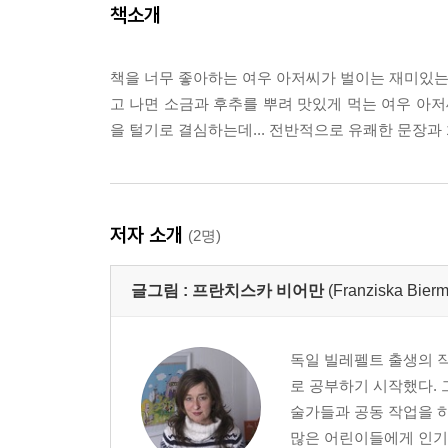
책소개
책을 너무 좋아하는 여우 아저씨가 벌이는 재미있는 
고 나면 소금과 후추를 뿌려 맛있게 먹는 여우 아저씨
을 털기로 결심하는데... 전반적으로 유쾌한 문장
저자 소개
(2명)
글그림 :
프란치스카 비어만
(Franziska Bier
독일 빌레펠트 출생의 
로 공부하기 시작했다. 
술가들과 공동 작업을 하
많은 어린이들에게 인기가 