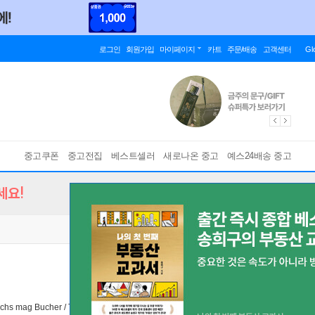
로그인
회원가입
마이페이지
카트
주문/배송
고객센터
Gl
중고쿠폰
중고전집
베스트셀러
새로나온 중고
예스24배송 중고
세요!
uchs mag Bucher / The Fox Who Ate Books