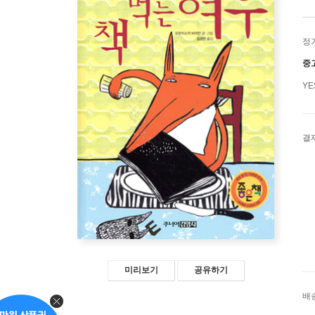
정
중
Y
결
미리보기
공유하기
배