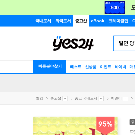
국내도서
외국도서
중고샵
eBook
크레마클럽
C
빠른분야찾기
베스트
신상품
이벤트
바이백
매
웰컴
중고샵
중고 국내도서
어린이
중
95%
프