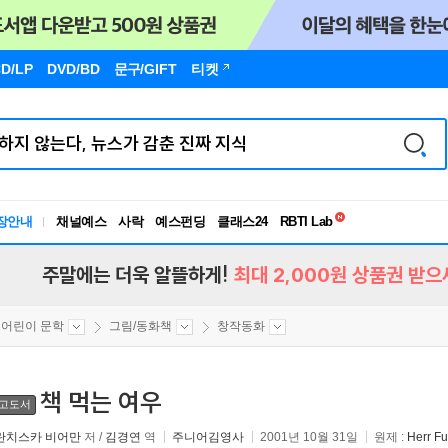
D/LP
DVD/BD
문구
/GIFT
티켓
독서유형검사
RBTI Lab
장안내
채널예스
사락
예스펀딩
클래스24
독서유형검사
주말에는 더욱 알뜰하게!
최대 2,000원 상품권 받으
어린이 문학
그림/동화책
창작동화
책 먹는 여우
고도서
란치스카 비어만
저 /
김경연
역
주니어김영사
2001년 10월 31일
원제 :
Herr F