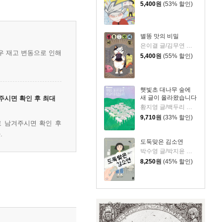
5,400
원
(53% 할인)
별똥 맛의 비밀
은이결 글/김무연 그림
우 재고 변동으로 인해
5,400
원
(55% 할인)
햇빛초 대나무 숲에
새 글이 올라왔습니다
주시면 확인 후 최대
황지영 글/백두리 그림
9,710
원
(33% 할인)
로 남겨주시면 확인 후
.
도둑맞은 김소연
박수영 글/박지윤 그림
8,250
원
(45% 할인)