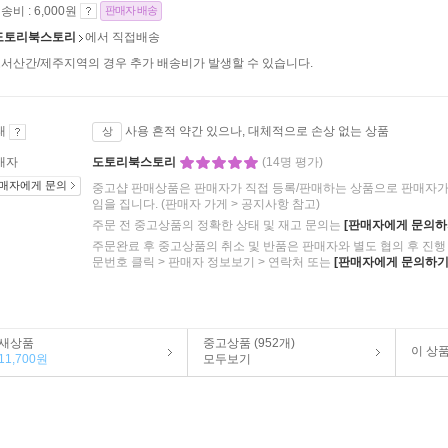
송비 : 6,000원
판매자 배송
도토리북스토리
에서 직접배송
서산간/제주지역의 경우 추가 배송비가 발생할 수 있습니다.
태
사용 흔적 약간 있으나, 대체적으로 손상 없는 상품
상
매자
도토리북스토리
(14명 평가)
매자에게 문의
중고샵 판매상품은 판매자가 직접 등록/판매하는 상품으로 판매자가 
임을 집니다.
(판매자 가게 > 공지사항 참고)
주문 전 중고상품의 정확한 상태 및 재고 문의는
[판매자에게 문의하
주문완료 후 중고상품의 취소 및 반품은 판매자와 별도 협의 후 진행 
문번호 클릭 > 판매자 정보보기 > 연락처 또는
[판매자에게 문의하기
새상품
중고상품 (952개)
이 상
11,700원
모두보기