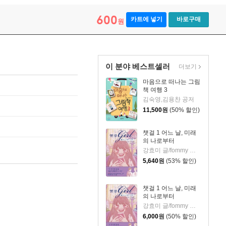
600
카트에 넣기
바로구매
원
이 분야 베스트셀러
더보기
마음으로 떠나는 그림
책 여행 3
김숙영,김용찬 공저
11,500
원
(50% 할인)
챗걸 1 어느 날, 미래
의 나로부터
강효미 글/fommy 그림
5,640
원
(53% 할인)
챗걸 1 어느 날, 미래
의 나로부터
강효미 글/fommy 그림
6,000
원
(50% 할인)