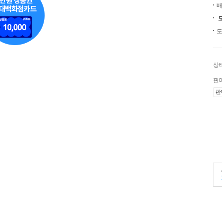
배
도
상
판
판