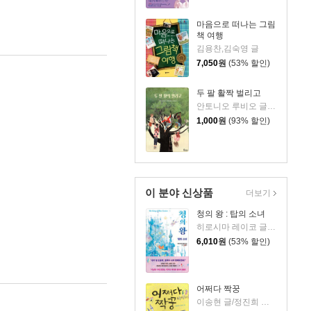
마음으로 떠나는 그림
책 여행
김용찬,김숙영 글
7,050
원
(53% 할인)
두 팔 활짝 벌리고
안토니오 루비오 글/마리아 히론 그림/문주선 역
1,000
원
(93% 할인)
이 분야 신상품
더보기
청의 왕 : 탑의 소녀
히로시마 레이코 글/이소담 역
6,010
원
(53% 할인)
어쩌다 짝꿍
이송현 글/정진희 그림