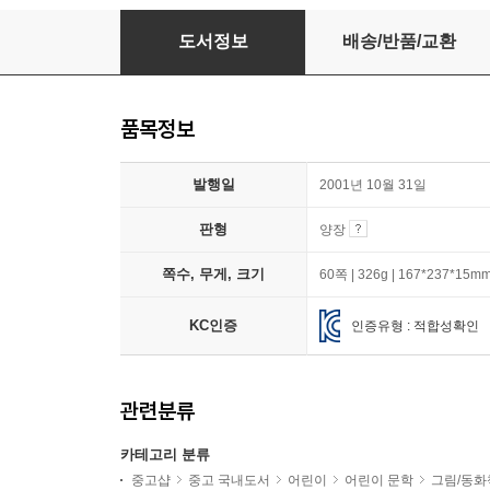
책 먹는 여우
도서정보
배송/반품/교환
품목정보
발행일
2001년 10월 31일
판형
양장
쪽수, 무게, 크기
60쪽 | 326g | 167*237*15m
KC인증
인증유형 : 적합성확인
관련분류
카테고리 분류
중고샵
중고 국내도서
어린이
어린이 문학
그림/동화