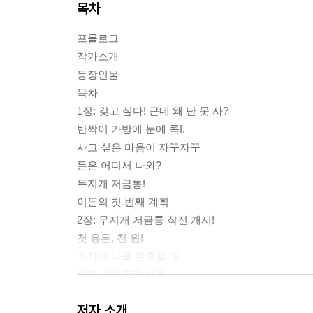
목차
프롤로그
작가소개
등장인물
목차
1장: 갖고 싶다! 근데 왜 난 못 사?
반짝이 가방에 눈에 콕!.
사고 싶은 마음이 자꾸자꾸
돈은 어디서 나와?
무지개 저금통!
이든의 첫 번째 계획
2장: 무지개 저금통 작전 개시!
첫 용돈, 천 원!
과자가 나를 유혹할 때
할머니의 깜짝 선물
친구의 유혹 작전
저자 소개
가방까지 얼마 남았지?