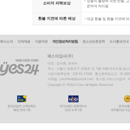
상품의 불량에 의한 반품, 교
소비자 피해보상
준하여 처리됨
환불 지연에 따른 배상
대금 환불 및 환불 지연에 
회사소개
인재채용
이용약관
개인정보처리방침
청소년보호정책
도서홍보안내
대표 : 김석환, 최세라
주소 : 서울시 영등포구 은행로 11, 5층~6층(여의도동,일신
사업자등록번호 : 229-81-37000 통신판매업신고 : 제 200
이메일 : yes24help@yes24.com 호스팅 서비스사업자 :
Copyright ⓒ YES24 Corp. All Rights Reserved.