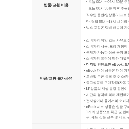
오늘 00시 ~ 06시 30분 
반품/교환 비용
오늘 06시 30분 이후 주문
직수입 음반/영상물/기프트 
단, 당일 00시~13시 사이
박스 포장은 택배 배송이 가
소비자의 책임 있는 사유로 
소비자의 사용, 포장 개봉에 
복제가 가능한 상품 등의 포장을 
소비자의 요청에 따라 개별
디지털 컨텐츠인 eBook, 
eBook 대여 상품은 대여 기
모바일 쿠폰 등록 후 취소/환
반품/교환 불가사유
중고상품이 구매확정(자동 
LP상품의 재생 불량 원인이 기
시간의 경과에 의해 재판매가
전자상거래 등에서의 소비자
eBook 세트 상품은 일괄 
1개의 상품으로 취급 및 판매
우, 세트 상품 전부 및 세트