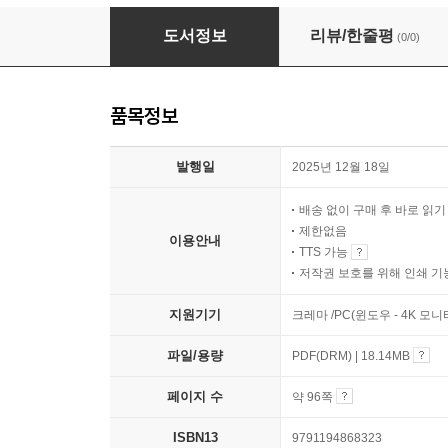
이든이의 사고 싶은 날들
도서정보
리뷰/한줄평
(0/0)
품목정보
발행일
2025년 12월 18일
배송 없이 구매 후 바로 읽
제한없음
이용안내
TTS 가능
저작권 보호를 위해 인쇄 기
지원기기
크레마 /PC(윈도우 - 4K 모
파일/용량
PDF(DRM) | 18.14MB
페이지 수
약 96쪽
ISBN13
9791194868323