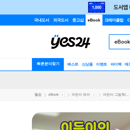
국내도서
외국도서
중고샵
eBook
크레마클럽
C
빠른분야찾기
베스트
신상품
이벤트
바이백
매
웰컴
eBook
어린이 유아
어린이 그림책/...