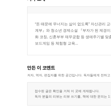
3장: 내가 이걸 왜 샀을까…
유혹에 흔들흔들
후회는 스티커보다 커
“돈 때문에 무너지는 삶이 없도록” 자산관리 
다시 시작해볼까?
계부』와 청소년 경제소설 『부자가 된 제경이의
뜻밖의 응원
화 코칭, 신혼부부 재무궁합 등 생애주기별 맞
다시 채우는 꿈통이
보드게임 등 체험형 교육...
4장: 이건 내가 해낸 거야!
마지막 한 걸음!
반짝이 가방을 품에!
유나보다 더 멋진 기분
만든 이 코멘트
꿈통이에게 인사
저자, 역자, 편집자를 위한 공간입니다. 독자들에게 전하고
나는 돈을 아는 어린이!
에필로그
접수된 글은 확인을 거쳐 이 곳에 게재됩니다.
독자 분들의 리뷰는 리뷰 쓰기를, 책에 대한 문의는 1: