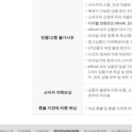
나올 수 있는 결과물이 달라진다. 관계가 곧 삶이
소비자의 사용, 포장 개봉에 
지혜가 담긴 목소리들로 시끌벅적하다. 그들의 생
복제가 가능한 상품 등의 포장을 
가져갈 것이라고 확신한다.
소비자의 요청에 따라 개별
디지털 컨텐츠인 eBook, 
eBook 대여 상품은 대여 기
저자와의 인터뷰
모바일 쿠폰 등록 후 취소/환
반품/교환 불가사유
중고상품이 구매확정(자동 
Q1. 이 책을 한 문장으로 설명한다면, 어떤 질문에
LP상품의 재생 불량 원인이 기
시간의 경과에 의해 재판매가
전자상거래 등에서의 소비자
A. 이 책은 “우리는 왜 이렇게 관계에서 지치고,
eBook 세트 상품은 일괄 
구조가 너무 빨리 바뀌었기 때문이라고 생각했습니다
1개의 상품으로 취급 및 판매
우, 세트 상품 전부 및 세트
Q2. 이 책에서 반복해서 등장하는 핵심 질문이 있
상품의 불량에 의한 반품, 교
소비자 피해보상
준하여 처리됨
A. “지금 우리는 무엇으로 존재를 증명하고 있는가
외모, 학벌, 직업, 팔로워 수, 관계의 숫자까지,
환불 지연에 따른 배상
대금 환불 및 환불 지연에 
존재를 증명한다고 생각합니다. 그리고 이는 특정 
Q3. ‘관계 양극화’라는 표현이 인상적입니다. 이 
회사소개
인재채용
이용약관
개인정보처리방침
청소년보호정책
도서홍보안내