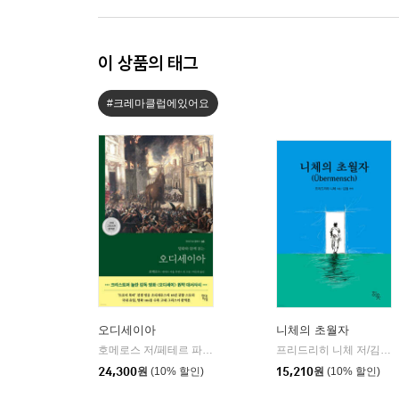
이 상품의 태그
#크레마클럽에있어요
오디세이아
니체의 초월자
호메로스 저/페테르 파울 루벤스 그림/박문재 역
현대지성
프리드리히 니체 저/김철 편역
|
24,300
원
(10% 할인)
15,210
원
(10% 할인)