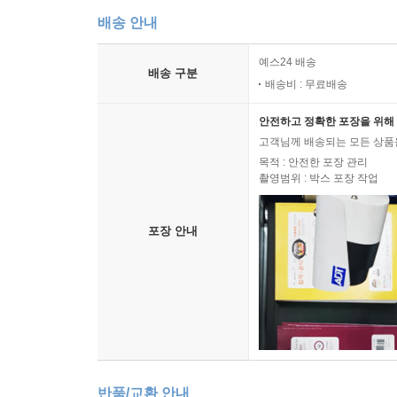
그중 몇몇은 오프라인 관계에서는 일절 자기 이
매력 자본이 많으면 많을수록, 관계의 만족도는 올
배송 안내
‘자기표현의 캔버스’다. 여기서 보이는 모습은 철
본을 골고루 많이 가지고 있는 사람의 경우, 일반
온라인은 오프라인에서 얻을 수 없는 경험을 대신할
예스24 배송
고민하는 경우가 많았다. 반면 외모나 돈과 같은 매
배송 구분
온라인의 관계에 대해 이렇게 말한다. “완전히
배송비 : 무료배송
었으니 행복하다는 반응이 다수였다. 그러한 의미에
불편하다는 생각을 덜 해요.” 급기야 AI의 등장
안전하고 정확한 포장을 위해 
AI에게는 쉽게 표현한다. 내 말을 무한 긍정으로 
--- p.224
고객님께 배송되는 모든 상품을
목적 : 안전한 포장 관리
이 책 《페르소나 인터뷰》에서 잘 보여주듯, 온라인
촬영범위 : 박스 포장 작업
성격과 욕망을 바꾸고 있는 것이다. 이에 따라인간의
포장 안내
3. 매력 자본과 삶의 유사성에 따라 달라지는 관계
― 한 사람의 관계란 그의 시간과 공간, IT 기술의
앞서 말했던 네 가지 관계 유형을 아울러서 관계 
아니라 지적 능력, 재력, 사회적 지위와 권력, 명
관계의 양상도 달라진다.
가령 MZ 개츠비의 경우는 돈이라는 매력 자본을
반품/교환 안내