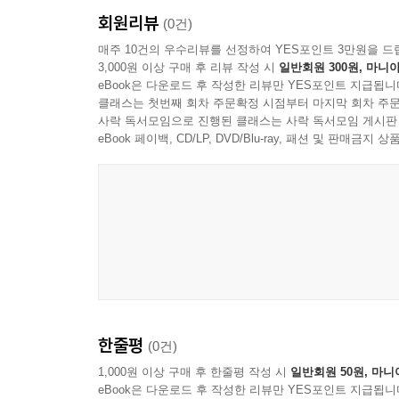
개츠비가 그랬듯이, 화려한 파티를 열고, 물주 노
보라. 그건 침울한 그네들에게 맡기고, 그는 자신의
회원리뷰
소셜 미디어를 자신의 인기를 채집하는 터전으로 삼
(0건)
이다. 그의 관대한 행보에 친구들은 연일 앙코르를 요
전혀 가치를 못 느낀다.
매주 10건의 우수리뷰를 선정하여 YES포인트 3만원을 드
--- p.86
3,000원 이상 구매 후 리뷰 작성 시
일반회원 300원, 마니아
eBook은 다운로드 후 작성한 리뷰만 YES포인트 지급됩니
세 번째 유형은 ‘골방의 파수꾼’이다. 그들에게 관
골방의 파수꾼은 관계를 적극적으로 피한다. 어떤 
클래스는 첫번째 회차 주문확정 시점부터 마지막 회차 주문
커튼으로 언제 침입할지 모를 세상을 단단히 차단
사락 독서모임으로 진행된 클래스는 사락 독서모임 게시판
록 좋다. 빛이 새어 들어와서 지금이 몇 시인지 알
배운다. 그들에게 술은 조용하고 절대 배신하지 않
eBook 페이백, CD/LP, DVD/Blu-ray, 패션 및 판매금
과 같다. 그들은 관계로부터 자유로워지고 싶다. 여
전문가’들이 많다.
간섭이 있다. 그들은 그런 불편한 것들을 싹 다 제
플릭스를 시청한다.
마지막 관계 유형은 생계형 테나르디에다. 소
--- p.104-105
‘체리피킹’이 주특기다. 그들에게 관계는 철저히 생
에티켓, 양심, 철학과 같은 것들을 극히 싫어한다.
서울에 사는 30대 한 남성은 컴컴한 방에서 자신이
행동하지만, 언제든 뒤통수를 치고 등 뒤에 비수를 
에 관련 나무위키 내용이 있으면 그렇게 신나고 행복
할 때 온갖 근심 걱정을 다 잊는다”라고 말한다. 
어떤가? 이 네 가지 관계 유형을 보면서 주위 누
대신 온라인의 삶에 많은 부분 의지하고, 많은 시간
한줄평
(0건)
사람들과 어떻게 관계를 맺고 살아야 할지, 그 실
을 살아갈 힘과 용기를 얻는다고 강조한다. 그래서 
1,000원 이상 구매 후 한줄평 작성 시
일반회원 50원, 마니
름없기 때문이다. 전기는 인류의 보배다.
eBook은 다운로드 후 작성한 리뷰만 YES포인트 지급됩니
2. 오로지 온라인에서 관계를 맺고 삶의 의미를 찾