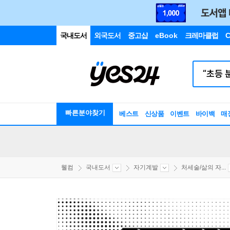
국내도서
외국도서
중고샵
eBook
크레마클럽
C
빠른분야찾기
베스트
신상품
이벤트
바이백
매
웰컴
국내도서
자기계발
처세술/삶의 자...