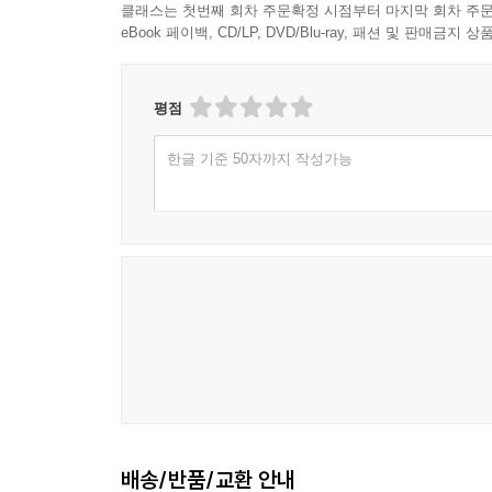
--- p.116
클래스는 첫번째 회차 주문확정 시점부터 마지막 회차 주문
― 나의 하루를 전시하고, 남의 인생을 구경하며 삶
eBook 페이백, CD/LP, DVD/Blu-ray, 패션 및 판매금
생계형 테나르디에, 그들은 공짜를 좋아한다. 돈 지
오늘날 관계 양상과 지형을 가장 크게 바꾼 토
다. 다른 사람이 내는 것을 좋아한다. 공짜 밥과 
매개해주는 역할을 한다. 각종 데이팅앱이 대표
평점
기다. 그들은 지금까지 그러했듯이 ‘체리 피킹’만을
광범위하다. 가령 직장인들이 주로 이용하는 익명
는 위법한 행동을 하기도 한다. 이런 경우, 상대방이
한글 기준 50자까지 작성가능
하는 직장인 버전의 ‘대나무 숲’이다. 하지만 서로
서 면피성 발언으로 상황을 모면하려 든다.
가늠할 수 있어서, 직장인들 사이에는 유사 결혼 정
--- p.139-140
온라인을 매개로 한 만남은 ‘관계의 빠른 회전율’
34세 남성 이재현도 그렇다. 과거 그는 데이팅앱으
이들은 “누가 맥도날드 가서 스테이크 기대하나요?
렀다. 게다가 너무 걸러지지 않은 ‘과한’ 사람들이
“온라인에서의 즉석 만남에 길들면, 오프라인에서
여러 가지로 통하는 법이다. 그렇게 일종의 안전장치
인간관계를 숙성시키는데 필요한 참을성이나 인내심
개해 줬다. 들리는 말에 의하면, B 서비스로 맺어
가 남들 욕하는 대나무 숲에서 진정한 사랑을 찾기
또 하나 관계 전반에 미친 온라인의 영향은 오프
거의 유사 결혼 정보 서비스와 같다고 말한다. 이처
경우가 많아졌다. 이를 의아하게 여기는 이들에게 
이 바뀌었다.
호감을 주는 누군가의 행동과 모습, 그들이 남기는 
--- p.172-173
배송/반품/교환 안내
사람들과 온라인에서 같은 정당을 지지하고 시사적인