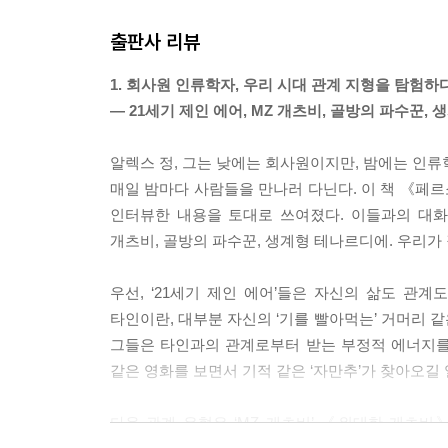
그는 자신을 ‘진짜 한국 남자’라고 소개한다. 아니,
출판사 리뷰
한 대기업에서 일하고 있는 33세 한석준은 거대한 
슨 소리인가? 그는 자신을 진정한 한국 남성의 매력을 가진
1. 회사원 인류학자, 우리 시대 관계 지형을 탐험하
그는 이태원과 해방촌, 녹사평을 돌아다니며 외국인 
― 21세기 제인 에어, MZ 개츠비, 골방의 파수꾼
적인 한국인의 매력과 세련된 국제 감각을 함께 갖
--- p.44
알렉스 정, 그는 낮에는 회사원이지만, 밤에는 인류
매일 밤마다 사람들을 만나러 다닌다. 이 책 《페
우선 그들은 너무 바쁘다. 당장 한 명이라도 더 만
인터뷰한 내용을 토대로 쓰여졌다. 이들과의 대화를
봐 줄 관중을 찾는다. MZ 개츠비들은 온라인에서 
개츠비, 골방의 파수꾼, 생계형 테나르디에. 우리가
지 않은 인기몰이에 여념이 없다. 그토록 그들이 
관심이 없으면 보잘것없는 존재가 되는 느낌이라고 
우선, ‘21세기 제인 에어’들은 자신의 삶도 관계
과 인기는 물과 공기 같다. 삶의 필수재다. 없으면 
타인이란, 대부분 자신의 ‘기를 빨아먹는’ 거머리 같은
--- p.63-64
그들은 타인과의 관계로부터 받는 부정적 에너지를
같은 영화를 보면서 기적 같은 ‘자만추’가 찾아오길
친구들은 공짜 칵테일과 샴페인, 위스키에 환장한다
장밋빛 인생이 된다. 당연히 그의 주변에는 친구들로
다음 관계 유형은 ‘MZ 개츠비’.《위대한 개츠비
는 사람 정도로 생각한다. 그에 따르면, 외모가 매