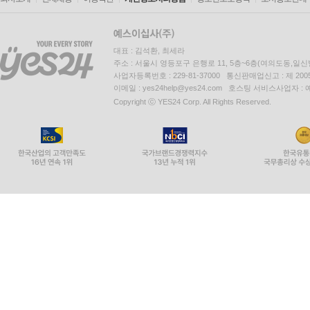
A. 관계 역시 자원처럼 분배되기 시작했기 때문입니
너무 많은 관계로 지치고, 누군가는 아예 관계 바깥
대표 : 김석환, 최세라
주소 : 서울시 영등포구 은행로 11, 5층~6층(여의도동,일신
않으며, 이를 해결하기 위한 다양한 고민이 필요한
사업자등록번호 : 229-81-37000 통신판매업신고 : 제 200
이메일 : yes24help@yes24.com 호스팅 서비스사업자 :
Copyright ⓒ YES24 Corp. All Rights Reserved.
Q4. 넷플릭스, 유튜브, 데이팅앱, AI 같은 기
보시나요?
A. 저는 이를 도피이면서도 한편으로는 적응이라고 
방식으로 연결을 선택합니다. 문제는 기술 그 자체
대상이 실제 우리의 관계를 완벽하게 대체할만한 대
Q5. 책 속 페르소나 중에서 저자 본인과 가장 닮았
A. 거의 모든 인물 안에 제 모습이 조금씩 있습니
살아본 적도 있습니다. 그래서 이 책은 타인을 해부