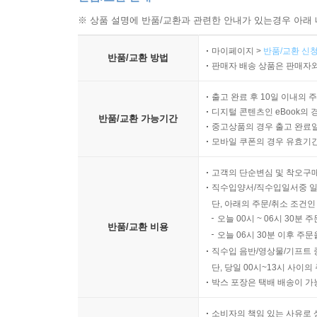
바탕으로, 재력이라는 엄청난 힘을 수단으로 관계를
※ 상품 설명에 반품/교환과 관련한 안내가 있는경우 아래 
등락으로 곧바로 이어진다.
마이페이지 >
반품/교환 신청
반품/교환 방법
기존에 없던 자본을 획득하는 경우, 관계의 양상이 
판매자 배송 상품은 판매자와
완전히 새로운 삶을 살고 있다고 고백한다. “이렇게
갑작스러운 ‘신분 상승’을 경험하면서, 인생이 장
출고 완료 후 10일 이내의 
디지털 콘텐츠인 eBook의 
반품/교환 가능기간
중고상품의 경우 출고 완료일
그렇다면, 매력 자본이 많으면 많을수록, 관계의
모바일 쿠폰의 경우 유효기간(
만족도는 서로 비례하지는 않는 것으로 밝혀졌다.
생각하지 않는 인간관계의 진정성이나 방향성, 질
고객의 단순변심 및 착오구
직수입양서/직수입일서중 일
측면만을 가지고 있는 사람들이 자신의 삶에 만족하
단, 아래의 주문/취소 조건인
속된 말로 ‘끼리끼리 논다’라는 말도 있듯이, 관계
오늘 00시 ~ 06시 30분 
없이 친해진다. 행위예술가와 투자은행 전문가가 
반품/교환 비용
오늘 06시 30분 이후 주문
관계 유지는 어려운 게 현실이다. 장기적이고 지속
직수입 음반/영상물/기프트 
단, 당일 00시~13시 사이
이처럼 관계는 여러 변수의 종합적인 결과물이다. 한
박스 포장은 택배 배송이 가
것이다. 그러니 일종의 종합 예술이라고 할 수 있겠다
소비자의 책임 있는 사유로 