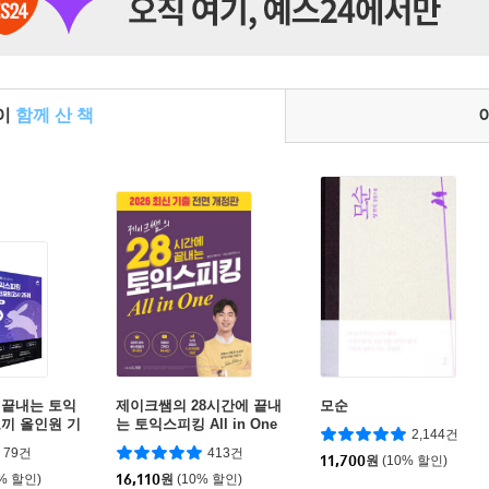
들이
함께 산 책
 끝내는 토익
제이크쌤의 28시간에 끝내
모순
끼 올인원 기
는 토익스피킹 All in One
2,144건
완성 토익스피
79건
413건
사 25회 세
11,700
원
(10% 할인)
0% 할인)
16,110
원
(10% 할인)