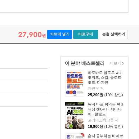
27,900
카트에 넣기
바로구매
분철 선택하기
원
이 분야 베스트셀러
더보기
바로바로 클로드 with
코워크, 스킬, 클로드
코드, 디자인
차진우 저
25,200
원
(10% 할인)
뚝딱 바로 써먹는 AI 3
대장 챗GPT · 제미나
이 · 클로드
코리아교육그룹 저
19,800
원
(10% 할인)
혼자 공부하는 바이브