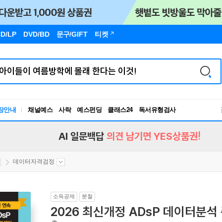
D/LP
DVD/BD
문구
/GIFT
티켓
장안내
채널예스
사락
예스펀딩
클래스24
독서유형검사
RBTI Lab
독서유형검사
AI 일문백답
의견 남기면 YES상품권!
데이터자격검정
소득공제
분철
2026 최신개정 ADsP 데이터분석