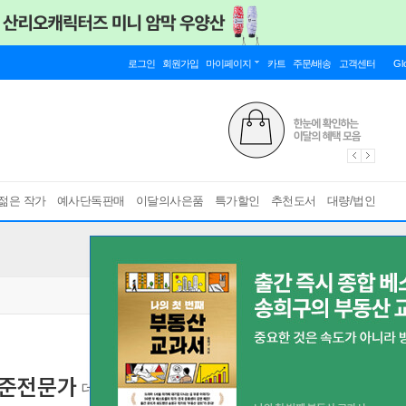
로그인
회원가입
마이페이지
카트
주문/배송
고객센터
Gl
젊은 작가
예사단독판매
이달의사은품
특가할인
추천도서
대량/법인
 준전문가
데이터에듀PT 문제풀이앱+2025년도 최신 기