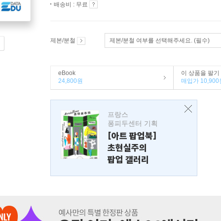
배송비 : 무료
제본/분철
제본/분철 여부를 선택해주세요. (필수)
eBook
이 상품을 팔기
24,800원
매입가 10,900
프랑스
퐁피두센터 기획
[아트 팝업북]
초현실주의
팝업 갤러리