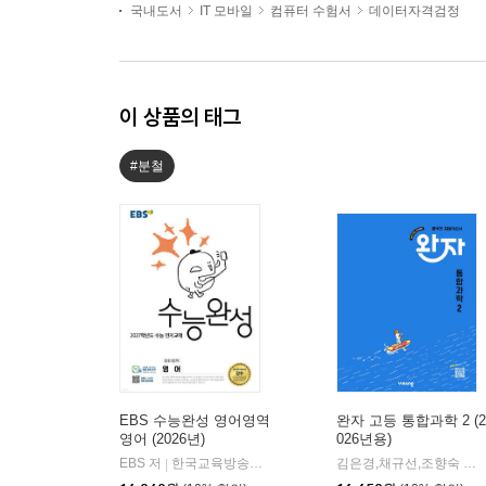
국내도서
IT 모바일
컴퓨터 수험서
데이터자격검정
이 상품의 태그
#분철
EBS 수능완성 영어영역
완자 고등 통합과학 2 (2
영어 (2026년)
026년용)
EBS 저
한국교육방송공사
김은경,채규선,조향숙 등저
|