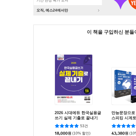
기간 한정 특가 도서
오직, 예스24에서만
이 책을 구입하신 분
2026 시대에듀 한국실용글
만능문장으로
쓰기 실제 기출로 끝내기
스피킹 시계토
본서 + 5일 
53건
킹 실전 모의고
18,000
원
(10% 할인)
트
43,380
원
(1