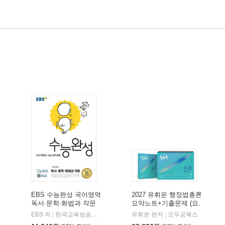
EBS 수능완성 국어영역
2027 유휘운 행정법총론
독서·문학·화법과 작문
요약노트+기출문제 (요.
(2026년)
플.)
비상교육
EBS 저
한국교육방송공사
유휘운 편저
모두공북스
|
|
|