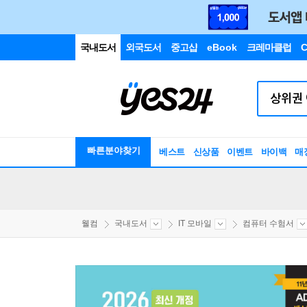
국내도서
외국도서
중고샵
eBook
크레마클럽
C
빠른분야찾기
베스트
신상품
이벤트
바이백
매
웰컴
국내도서
IT 모바일
컴퓨터 수험서