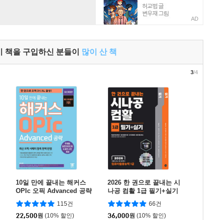
AD
이 책을 구입하신 분들이
많이 산 책
3
/4
10일 만에 끝내는 해커스
2026 한 권으로 끝내는 시
OPIc 오픽 Advanced 공략
나공 컴활 1급 필기+실기
(컴퓨터활용능력 1급)
115건
66건
22,500
원
(10% 할인)
36,000
원
(10% 할인)