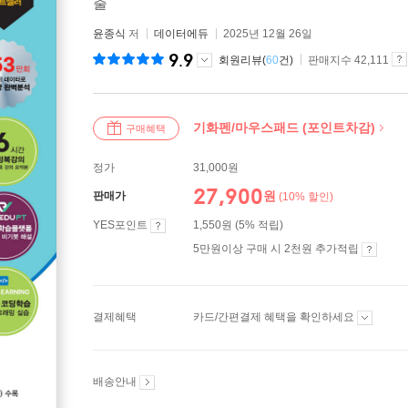
출
윤종식
저
데이터에듀
2025년 12월 26일
9.9
회원리뷰(
60
건)
판매지수 42,111
기화펜/마우스패드 (포인트차감)
구매혜택
정가
31,000원
27,900
원
판매가
(10% 할인)
YES포인트
1,550원 (5% 적립)
5만원이상 구매 시 2천원 추가적립
결제혜택
카드/간편결제 혜택을 확인하세요
배송안내