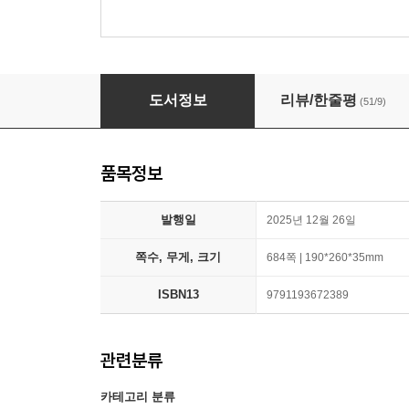
2026 최신개정 ADsP 데이터분석 준전문가
도서정보
리뷰/한줄평
(51/9)
품목정보
발행일
2025년 12월 26일
쪽수, 무게, 크기
684쪽 | 190*260*35mm
ISBN13
9791193672389
관련분류
카테고리 분류