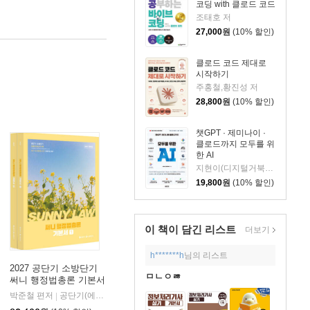
코딩 with 클로드 코드
조태호 저
27,000
원
(10% 할인)
클로드 코드 제대로
시작하기
주홍철,황진성 저
28,800
원
(10% 할인)
챗GPT · 제미나이 ·
클로드까지 모두를 위
한 AI
지현이(디지털거북이) 저
19,800
원
(10% 할인)
이 책이 담긴
리스트
더보기
h*******h
님의 리스트
2027 공단기 소방단기
ㅁㄴㅇㅀ
써니 행정법총론 기본서
박준철 편저
공단기(에스티유니타스)
|