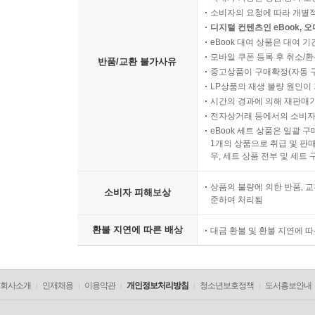
소비자의 요청에 따라 개별
디지털 컨텐츠인 eBook, 
eBook 대여 상품은 대여 기
모바일 쿠폰 등록 후 취소/환
반품/교환 불가사유
중고상품이 구매확정(자동 
LP상품의 재생 불량 원인이 기
시간의 경과에 의해 재판매가
전자상거래 등에서의 소비자
eBook 세트 상품은 일괄 
1개의 상품으로 취급 및 판매
우, 세트 상품 전부 및 세트
상품의 불량에 의한 반품, 교
소비자 피해보상
준하여 처리됨
환불 지연에 따른 배상
대금 환불 및 환불 지연에 
회사소개
인재채용
이용약관
개인정보처리방침
청소년보호정책
도서홍보안내