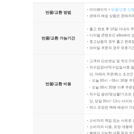
마이페이지 >
반품/교환 신청
반품/교환 방법
판매자 배송 상품은 판매자와
출고 완료 후 10일 이내의 
디지털 콘텐츠인 eBook의 
반품/교환 가능기간
중고상품의 경우 출고 완료일
모바일 쿠폰의 경우 유효기간(
고객의 단순변심 및 착오구
직수입양서/직수입일서중 일
단, 아래의 주문/취소 조건인
오늘 00시 ~ 06시 30분 
반품/교환 비용
오늘 06시 30분 이후 주문
직수입 음반/영상물/기프트 
단, 당일 00시~13시 사이
박스 포장은 택배 배송이 가
소비자의 책임 있는 사유로 
소비자의 사용, 포장 개봉에 
복제가 가능한 상품 등의 포장을 