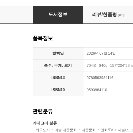
Stranger Things: The Complete Scripts, Sea
도서정보
리뷰/한줄평
(0/0)
품목정보
발행일
2026년 07월 14일
쪽수, 무게, 크기
704쪽 | 840g | 157*234*29
ISBN13
9780593984116
ISBN10
0593984110
관련분류
카테고리 분류
외국도서
예술 대중문화
대중문화
영화/TV
대본/스