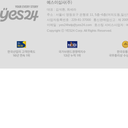
대표 : 김석환, 최세라
주소 : 서울시 영등포구 은행로 11, 5층~6층(여의도동,일신
사업자등록번호 : 229-81-37000 통신판매업신고 : 제 200
이메일 : yes24help@yes24.com 호스팅 서비스사업자 :
Copyright ⓒ YES24 Corp. All Rights Reserved.