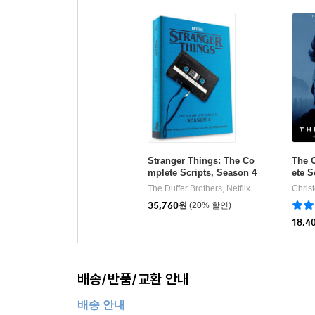
Stranger Things: The Co
The 
mplete Scripts, Season 4
ete S
The Duffer Brothers, Netflix
Random House
Chris
|
35,760
원
(20% 할인)
18,4
배송/반품/교환 안내
배송 안내