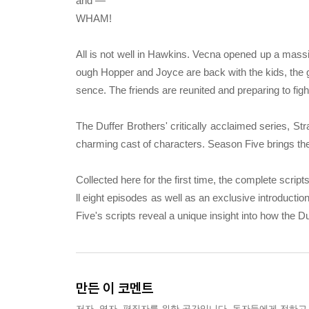
and —
WHAM!
All is not well in Hawkins. Vecna opened up a massi
ough Hopper and Joyce are back with the kids, the gr
sence. The friends are reunited and preparing to fig
The Duffer Brothers' critically acclaimed series, St
charming cast of characters. Season Five brings the
Collected here for the first time, the complete scrip
ll eight episodes as well as an exclusive introduct
Five's scripts reveal a unique insight into how the 
만든 이 코멘트
저자, 역자, 편집자를 위한 공간입니다. 독자들에게 전하고