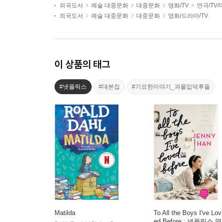
외국도서
예술 대중문화
대중문화
영화/TV
연극/TV
외국도서
예술 대중문화
대중문화
영화/드라마/TV
이 상품의 태그
#넷플릭스
#대본집
#기묘한이야기_과몰입덕후들
Matilda
To All the Boys I've Lov
ed Before : 넷플릭스 영