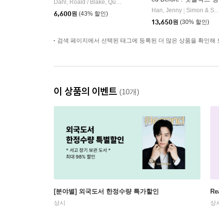
Dahl, Roald / Blake, Quentin
Viking Books for Young Reader
|
화 '내가 사랑했던 모든
Han, Jenny
Simon & Schuster Books for Young Readers
|
6,600
원
(43% 할인)
남자들에게' 원작소설
13,650
원
(30% 할인)
검색 페이지에서 선택된 태그에 등록된 더 많은 상품을 확인해 
이 상품의 이벤트
(10개)
[분야별] 외국도서 한정수량 특가할인
Re
상시
상