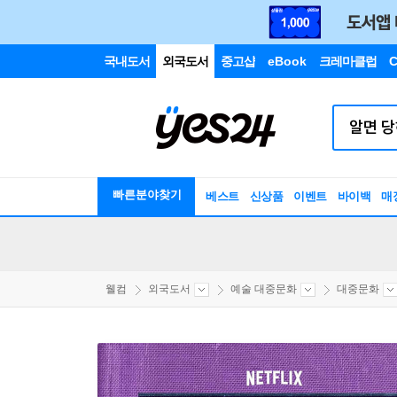
국내도서
외국도서
중고샵
eBook
크레마클럽
C
빠른분야찾기
베스트
신상품
이벤트
바이백
매
웰컴
외국도서
예술 대중문화
대중문화