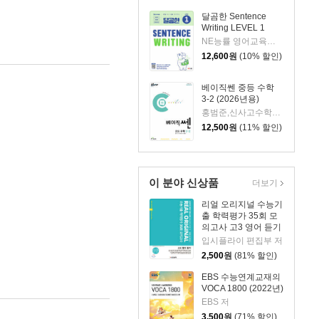
달곰한 Sentence
Writing LEVEL 1
NE능률 영어교육연구소 저
12,600
원
(10% 할인)
베이직쎈 중등 수학
3-2 (2026년용)
홍범준,신사고수학콘텐츠연구회 공저
12,500
원
(11% 할인)
이 분야 신상품
더보기
리얼 오리지널 수능기
출 학력평가 35회 모
의고사 고3 영어 듣기
(2021년)
입시플라이 편집부 저
2,500
원
(81% 할인)
EBS 수능연계교재의
VOCA 1800 (2022년)
EBS 저
3,500
원
(71% 할인)