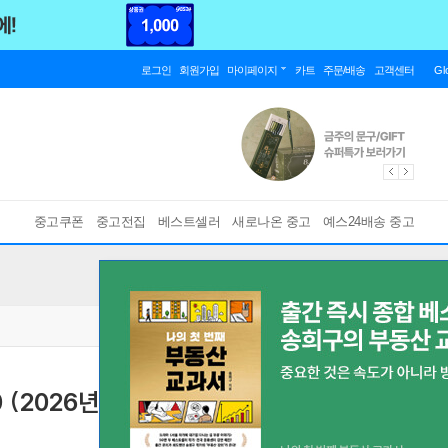
로그인
회원가입
마이페이지
카트
주문/배송
고객센터
Gl
중고쿠폰
중고전집
베스트셀러
새로나온 중고
예스24배송 중고
 (2026년용)