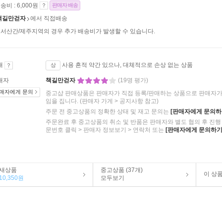
송비 : 6,000원
판매자 배송
책길만걷자
에서 직접배송
서산간/제주지역의 경우 추가 배송비가 발생할 수 있습니다.
태
사용 흔적 약간 있으나, 대체적으로 손상 없는 상품
상
매자
책길만걷자
(19명 평가)
매자에게 문의
중고샵 판매상품은 판매자가 직접 등록/판매하는 상품으로 판매자가 
임을 집니다.
(판매자 가게 > 공지사항 참고)
주문 전 중고상품의 정확한 상태 및 재고 문의는
[판매자에게 문의하
주문완료 후 중고상품의 취소 및 반품은 판매자와 별도 협의 후 진행 
문번호 클릭 > 판매자 정보보기 > 연락처 또는
[판매자에게 문의하기
새상품
중고상품 (37개)
이 상
10,350원
모두보기