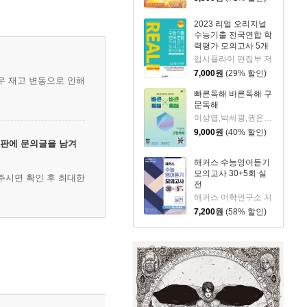
2023 리얼 오리지널
수능기출 전국연합 학
력평가 모의고사 5개
년 18회 고3 영어 독
입시플라이 편집부 저
해 (2023년)
7,000
원
(29% 할인)
우 재고 변동으로 인해
빠른독해 바른독해 구
문독해
이상엽,박세광,권은숙,류혜원,NE능률 영어교육연구소,신유승,허인혜,박서경,양은빈 공저
9,000
원
(40% 할인)
시판에 문의글을 남겨
해커스 수능영어듣기
모의고사 30+5회 실
주시면 확인 후 최대한
전
해커스 어학연구소 저
7,200
원
(58% 할인)