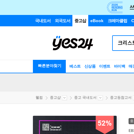
국내도서
외국도서
중고샵
eBook
크레마클럽
C
빠른분야찾기
베스트
신상품
이벤트
바이백
매
웰컴
중고샵
중고 국내도서
중고등참고서
중
52%
EB