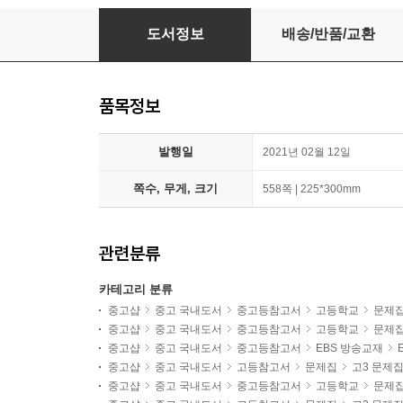
EBS Voca POWER 고교필수어휘 2500 (2026
도서정보
배송/반품/교환
품목정보
발행일
2021년 02월 12일
쪽수, 무게, 크기
558쪽 | 225*300mm
관련분류
카테고리 분류
중고샵
중고 국내도서
중고등참고서
고등학교
문제
중고샵
중고 국내도서
중고등참고서
고등학교
문제
중고샵
중고 국내도서
중고등참고서
EBS 방송교재
중고샵
중고 국내도서
고등참고서
문제집
고3 문제
중고샵
중고 국내도서
중고등참고서
고등학교
문제