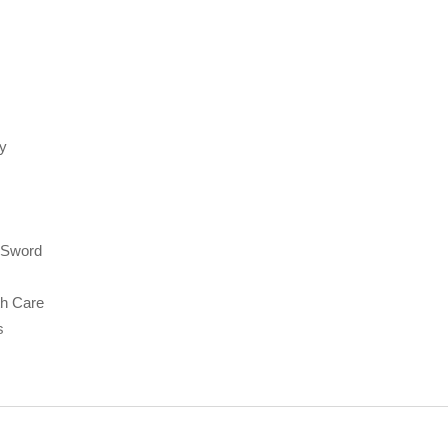
ry
 Sword
th Care
s
alism