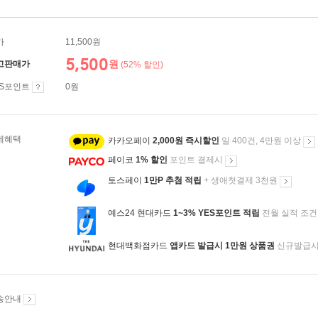
가
11,500원
5,500
원
고판매가
(52% 할인)
ES포인트
0원
제혜택
카카오페이
2,000원 즉시할인
일 400건, 4만원 이상
페이코
1% 할인
포인트 결제시
토스페이
1만P 추첨 적립
+ 생애첫결제 3천원
예스24 현대카드
1~3% YES포인트 적립
전월 실적 조건
현대백화점카드
앱카드 발급시 1만원 상품권
신규발급
송안내