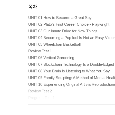
목차
UNIT 01 How to Become a Great Spy
UNIT 02 Plato’s First Career Choice - Playwright
UNIT 03 Our Innate Drive for New Things
UNIT 04 Becoming a Pop Idol Is Not an Easy Victo
UNIT 05 Wheelchair Basketball
Review Test 1
UNIT 06 Vertical Gardening
UNIT 07 Blockchain Technology Is a Double-Edged
UNIT 08 Your Brain Is Listening to What You Say
UNIT 09 Family Sculpting: A Method of Mental Heal
UNIT 10 Experiencing Original Art via Reproduction
Review Test 2
Progress Test 1
UNIT 11 The Birth and Evolution of Leisure in Capit