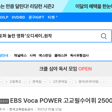
D/LP
DVD/BD
문구
/GIFT
티켓
장안내
채널예스
사락
예스펀딩
클래스24
독서유형검사
RBTI Lab
독서유형검사
크클 심야 독서 모임
OPEN
고등학교
문제집
고3 문제집
영어(외국어)영...
EBS Voca POWER 고교필수어휘 2500
고도서
S
저
한국교육방송공사
2021년 02월 12일