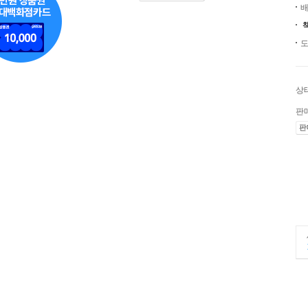
배
도
상
판
판