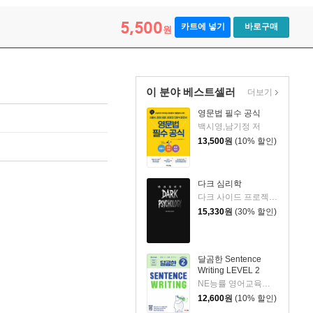
5,500
카트에 넣기
바로구매
원
이 분야 베스트셀러
더보기
영문법 필수 공식
백시영,남기정 저
13,500
원
(10% 할인)
다크 심리학
다크 사이드 프로젝트 저
15,330
원
(30% 할인)
달곰한 Sentence
Writing LEVEL 2
NE능률 영어교육연구소 저
12,600
원
(10% 할인)