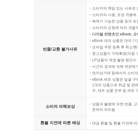
UNIT 49 Path to Success
소비자의 책임 있는 사유로 
UNIT 50 The Complexity of Animal Behavior
소비자의 사용, 포장 개봉에 
Review Test 10
복제가 가능한 상품 등의 포장을 
Progress Test 5
소비자의 요청에 따라 개별
디지털 컨텐츠인 eBook, 
eBook 대여 상품은 대여 기
UNIT 51 Tips on Writing Application Essays
모바일 쿠폰 등록 후 취소/환
반품/교환 불가사유
UNIT 52 Actors Playing the Opposite Sex
중고상품이 구매확정(자동 
UNIT 53 Empty Your Mind and Make Room for Medi
LP상품의 재생 불량 원인이 기
시간의 경과에 의해 재판매가
UNIT 54 Citizens of a World Community
전자상거래 등에서의 소비자
UNIT 55 The Value of Forests
eBook 세트 상품은 일괄 
Review Test 11
1개의 상품으로 취급 및 판매
우, 세트 상품 전부 및 세트
UNIT 56 Where Is Earth’s Water?
UNIT 57 The Best Time to Pick Your Crops
상품의 불량에 의한 반품, 교
소비자 피해보상
UNIT 58 Personalize Your Messages Rather Than 
준하여 처리됨
UNIT 59 An Eye for an Eye, a Tooth for a Tooth
환불 지연에 따른 배상
UNIT 60 Theater in the Tang Dynasty
대금 환불 및 환불 지연에 
Review Test 12