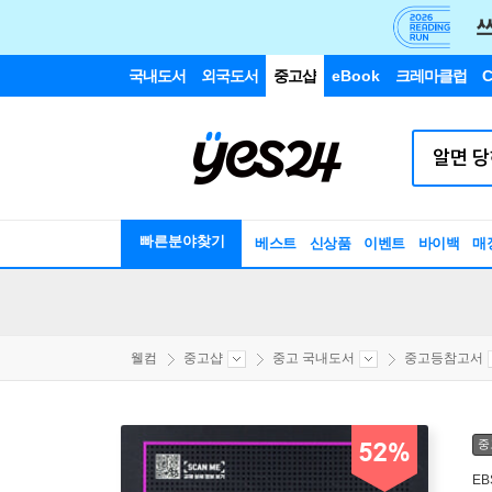
국내도서
외국도서
중고샵
eBook
크레마클럽
C
빠른분야찾기
베스트
신상품
이벤트
바이백
매
웰컴
중고샵
중고 국내도서
중고등참고서
중
52%
EB