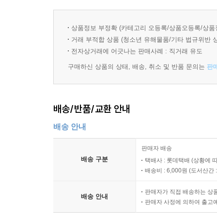
UNIT 24 Language: An Evolutionary Product
UNIT 25 Who Are Behind the Scenes?
상품정보 부정확 (카테고리 오등록/상품오등록/상품
Review Test 5
거래 부적합 상품 (청소년 유해물품/기타 법규위반 
UNIT 26 The New Two-Way Media
전자상거래에 어긋나는 판매사례 : 직거래 유도
UNIT 27 The Battle of Acacia and the Giraffe
구매하신 상품의 상태, 배송, 취소 및 반품 문의는
판
UNIT 28 Ethical Consumption
UNIT 29 How the Slump in Raisin Sales Was Over
UNIT 30 Variability in Statistics
배송/반품/교환 안내
Review Test 6
Progress Test 3
배송 안내
판매자 배송
UNIT 31 Smaller, Innovative Firms Beat Large Bure
배송 구분
택배사 : 롯데택배 (상황에 
UNIT 32 Activate Your Prior Knowledge
배송비 : 6,000원 (
도서산간 : 
UNIT 33 Can Language Die Out?
UNIT 34 Different Cultural Rules of Politeness in C
판매자가 직접 배송하는 상
배송 안내
UNIT 35 The Right Decision
판매자 사정에 의하여 출고
Review Test 7