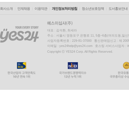
Progress Test 6
회사소개
인재채용
이용약관
개인정보처리방침
청소년보호정책
도서홍보안내
INDEX
대표 : 김석환, 최세라
※ PDF 어휘장: EBSi 사이트 제공
주소 : 서울시 영등포구 은행로 11, 5층~6층(여의도동,일신
사업자등록번호 : 229-81-37000 통신판매업신고 : 제 200
이메일 : yes24help@yes24.com 호스팅 서비스사업자 :
Copyright ⓒ YES24 Corp. All Rights Reserved.