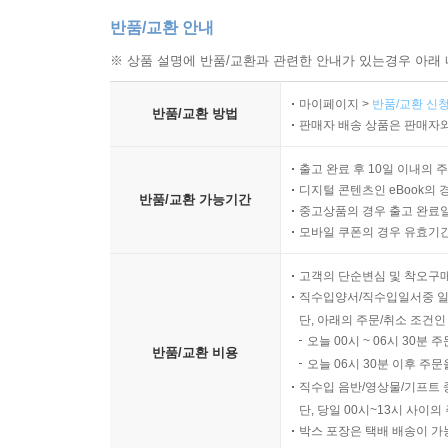
UNIT 36 Optimism Matters for the Environment
반품/교환 안내
UNIT 37 Winners and Losers in the Age of Smart M
※ 상품 설명에 반품/교환과 관련한 안내가 있는경우 아래 
UNIT 38 The Role of Conflict in a Story
UNIT 39 Can Philosophy Bake Bread?
마이페이지 >
반품/교환 신청
반품/교환 방법
UNIT 40 Distance Education and Online Courses
판매자 배송 상품은 판매자와
Review Test 8
출고 완료 후 10일 이내의 
Progress Test 4
디지털 콘텐츠인 eBook의 
반품/교환 가능기간
중고상품의 경우 출고 완료일
UNIT 41 The Likelihood of Something Happening
모바일 쿠폰의 경우 유효기간(
UNIT 42 Where Is Your Past and Future?
UNIT 43 What Determines Who You Are?
고객의 단순변심 및 착오구
직수입양서/직수입일서중 일
UNIT 44 Sabin’s Vaccine: A Savior from the Crippli
단, 아래의 주문/취소 조건인
UNIT 45 Distractions in Driving
오늘 00시 ~ 06시 30분 
반품/교환 비용
Review Test 9
오늘 06시 30분 이후 주문
UNIT 46 Comforting Communication
직수입 음반/영상물/기프트 
UNIT 47 The Healing Power of Touch
단, 당일 00시~13시 사이
UNIT 48 How Cats Survive a Fall
박스 포장은 택배 배송이 가