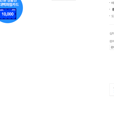
배
도
상
판
판