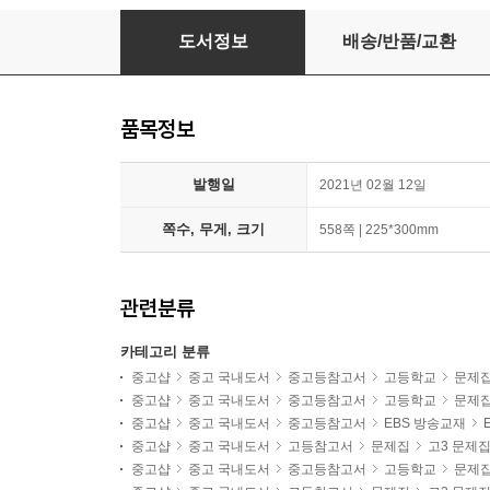
EBS Voca POWER 고교필수어휘 2500 (2026
도서정보
배송/반품/교환
품목정보
발행일
2021년 02월 12일
쪽수, 무게, 크기
558쪽 | 225*300mm
관련분류
카테고리 분류
중고샵
중고 국내도서
중고등참고서
고등학교
문제
중고샵
중고 국내도서
중고등참고서
고등학교
문제
중고샵
중고 국내도서
중고등참고서
EBS 방송교재
중고샵
중고 국내도서
고등참고서
문제집
고3 문제
중고샵
중고 국내도서
중고등참고서
고등학교
문제