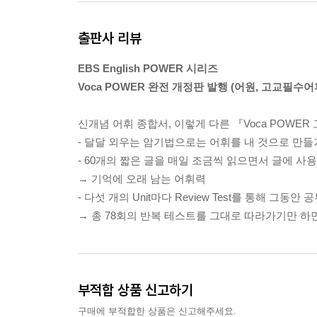
UNIT 11 The Birth and Evolution of Leisure in Capit
출판사 리뷰
UNIT 12 Being Eco with Five R’s
UNIT 13 Chinese and European Ceramics
EBS English POWER 시리즈
UNIT 14 The Birth of Safe Elevators
Voca POWER 완전 개정판 발행 (어원, 고교필수어휘
UNIT 15 Exploring Antarctica
Review Test 3
신개념 어휘 종합서, 이렇게 다른 『Voca POWER
UNIT 16 Columbus’s Young Crew Members
- 달달 외우는 암기법으로는 어휘를 내 것으로 만들
UNIT 17 The Blind Spot in the Research of Ocean B
- 60개의 짧은 글을 매일 조금씩 읽으면서 글에 사
UNIT 18 Computers Save the World’s Artworks
→ 기억에 오래 남는 어휘력
UNIT 19 Sense of Fairness Governing the Human 
- 다섯 개의 Unit마다 Review Test를 통해 그동
UNIT 20 Creating: Equally Natural to Our Animal Re
→ 총 78회의 반복 테스트를 그대로 따라가기만 
Review Test 4
Progress Test 2
UNIT 21 What Makes Poetry Distinctive
부적합 상품 신고하기
UNIT 22 Don’t Ignore Distractions!
구매에 부적합한 상품은 신고해주세요.
UNIT 23 Health Anxiety Felt by Medical Students