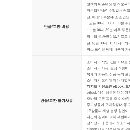
고객의 단순변심 및 착오구
직수입양서/직수입일서중 일
단, 아래의 주문/취소 조건인
오늘 00시 ~ 06시 30분 
반품/교환 비용
오늘 06시 30분 이후 주문
직수입 음반/영상물/기프트 
단, 당일 00시~13시 사이
박스 포장은 택배 배송이 가
소비자의 책임 있는 사유로 
소비자의 사용, 포장 개봉에 
복제가 가능한 상품 등의 포장을 
소비자의 요청에 따라 개별
디지털 컨텐츠인 eBook, 
eBook 대여 상품은 대여 기
모바일 쿠폰 등록 후 취소/환
반품/교환 불가사유
중고상품이 구매확정(자동 
LP상품의 재생 불량 원인이 기
시간의 경과에 의해 재판매가
전자상거래 등에서의 소비자
eBook 세트 상품은 일괄 