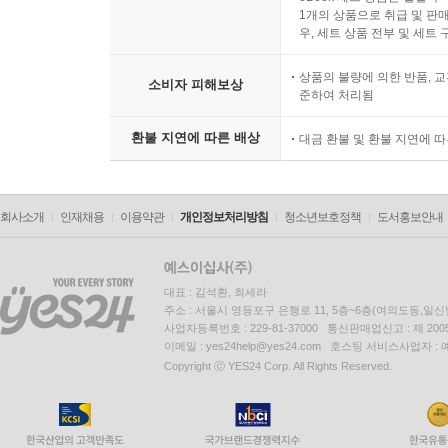
1개의 상품으로 취급 및 판매
우, 세트 상품 전부 및 세트
상품의 불량에 의한 반품, 교
소비자 피해보상
준하여 처리됨
환불 지연에 따른 배상
대금 환불 및 환불 지연에 
회사소개
인재채용
이용약관
개인정보처리방침
청소년보호정책
도서홍보안내
대표 : 김석환, 최세라
주소 : 서울시 영등포구 은행로 11, 5층~6층(여의도동,일신
사업자등록번호 : 229-81-37000 통신판매업신고 : 제 200
이메일 : yes24help@yes24.com 호스팅 서비스사업자 :
Copyright ⓒ YES24 Corp. All Rights Reserved.