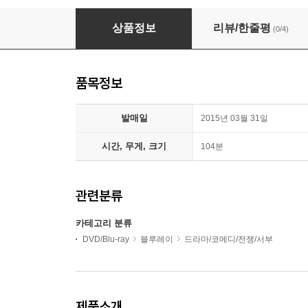
비긴 어게인 (스틸북 쿼터슬립 A 한정판) : 블루
상품정보
리뷰/한줄평
(0/4)
품목정보
발매일
2015년 03월 31일
시간, 무게, 크기
104분
관련분류
카테고리 분류
DVD/Blu-ray
블루레이
드라마/코메디/전쟁/서부
제품소개