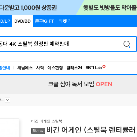
D/LP
DVD/BD
문구
/GIFT
티켓
독서유형검사
장안내
채널예스
사락
예스펀딩
클래스24
RBTI Lab
독서유형검사
크클 심야 독서 모임
OPEN
..
비긴 어게인 스틸북
비긴 어게인 (스틸북 렌티큘러 
Blu-ray