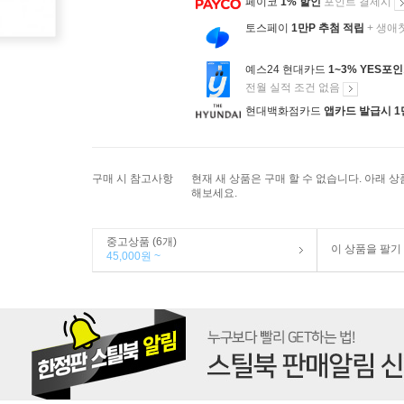
페이코
1% 할인
포인트 결제시
토스페이
1만P 추첨 적립
+ 생애
예스24 현대카드
1~3% YES포
전월 실적 조건 없음
현대백화점카드
앱카드 발급시 1
구매 시 참고사항
현재 새 상품은 구매 할 수 없습니다. 아래 
해보세요.
중고상품 (6개)
이 상품을 팔기
45,000원 ~