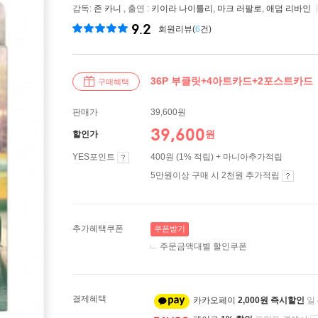
감독:
존 카니
, 출연 :
키이라 나이틀리
,
마크 러팔로
,
애덤 리바인
9.2
회원리뷰(
6
건)
36P 부클릿+4아트카드+2포스트카드
구매혜택
판매가
39,600원
39,600
원
할인가
YES포인트
400원 (1% 적립) + 마니아추가적립
5만원이상 구매 시 2천원 추가적립
추가혜택쿠폰
쿠폰받기
주문금액대별 할인쿠폰
결제혜택
카카오페이
2,000원 즉시할인
일