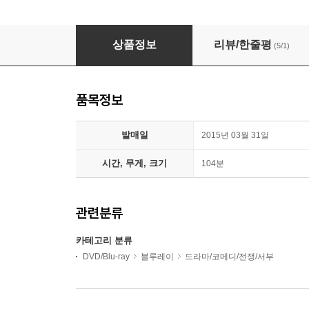
비긴 어게인 (스틸북 렌티큘러 한정판) : 블루레
상품정보
리뷰/한줄평
(5/1)
품목정보
발매일
2015년 03월 31일
시간, 무게, 크기
104분
관련분류
카테고리 분류
DVD/Blu-ray
블루레이
드라마/코메디/전쟁/서부