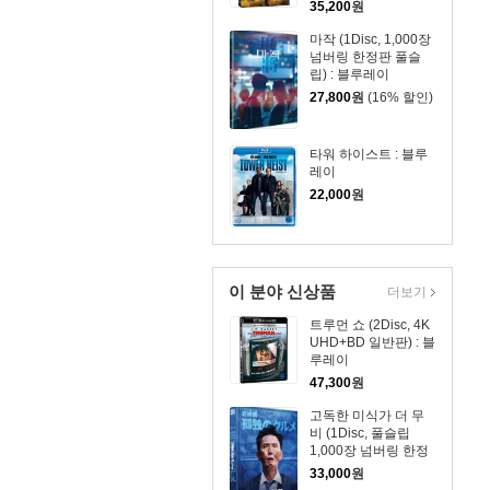
35,200
원
마작 (1Disc, 1,000장
넘버링 한정판 풀슬
립) : 블루레이
27,800
원
(16% 할인)
타워 하이스트 : 블루
레이
22,000
원
이 분야 신상품
더보기
트루먼 쇼 (2Disc, 4K
UHD+BD 일반판) : 블
루레이
47,300
원
고독한 미식가 더 무
비 (1Disc, 풀슬립
1,000장 넘버링 한정
판) : 블루레이
33,000
원