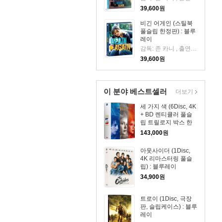
39,600
원
비긴 어게인 (스틸북
풀슬립 한정판) : 블루
레이
감독: 존 카니 , 출연 : 키이라 나이틀리,마크 러팔로,애덤 리바인
39,600
원
이 분야 베스트셀러
더보기
세 가지 색 (6Disc, 4K
+ BD 렌티큘러 풀슬
립 트릴로지 박스 한
정판) : 블루레이
143,000
원
아웃사이더 (1Disc,
4K 리마스터링 풀슬
립) : 블루레이
34,900
원
트로이 (1Disc, 극장
판, 슬립케이스) : 블루
레이