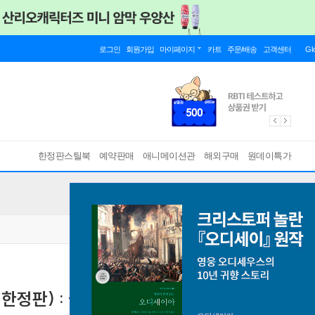
로그인
회원가입
마이페이지
카트
주문/배송
고객센터
Gl
한정판스틸북
예약판매
애니메이션관
해외구매
원데이특가
한정판) : 블루레이
[ 취소분 재판매 ]