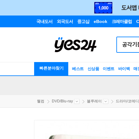
국내도서
외국도서
중고샵
eBook
크레마클럽
C
빠른분야찾기
베스트
신상품
이벤트
바이백
매
웰컴
DVD/Blu-ray
블루레이
드라마/코메디/.