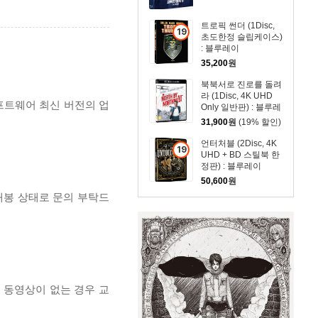
트로픽 썬더 (1Disc,
19
초도한정 슬립케이스)
세
: 블루레이
이
35,200
원
상
북북서로 진로를 돌려
상
라 (1Disc, 4K UHD
품
프트웨어 최신 버전의 업
Only 일반판) : 블루레
이
31,900
원
(19% 할인)
언터처블 (2Disc, 4K
19
UHD + BD 스틸북 한
세
정판) : 블루레이
이
50,600
원
상
개봉 상태로 문의 부탁드
상
품
, 동영상이 없는 경우 교