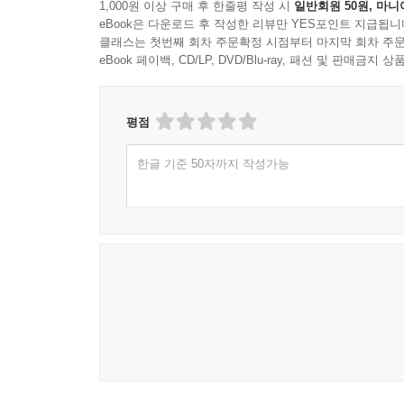
1,000원 이상 구매 후 한줄평 작성 시
일반회원 50원, 마니
바로 복리의 힘이다. 복리의 효과는 시간이 흐를수
eBook은 다운로드 후 작성한 리뷰만 YES포인트 지급됩니
10장 부의 공식
저자는 25년간 자산운용업계의 중심에서 새로운 길을
클래스는 첫번째 회차 주문확정 시점부터 마지막 회차 주문
한다면 누구나 부를 축적할 수 있다. 핵심은 얼마나
01 투자 원금(P)
기반을 세우는 데에도 결정적 역할을 했다. 액티
eBook 페이백, CD/LP, DVD/Blu-ray, 패션 및 판매금
있다.
02 지속성 있는 투자수익률(r)의 위력
보여 준다. 이 책은 그 치열한 여정의 결실이다.
03 장기 투자 복리의 마법
다가온다. AI와 테크 산업이 이끄는 시대에 무엇에
--- 「10장 ‘부의?공식'」 중에서
평점
타이밍을 맞추지 않아도, 누구나 원칙과 구조 안에서
에필로그-투자는?미래?성장에?장기적으로?참여하
- 김성환 (한국투자증권 사장)
한글 기준 50자까지 작성가능