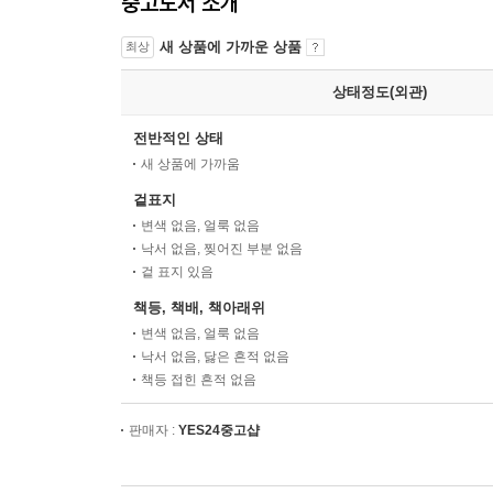
중고도서 소개
새 상품에 가까운 상품
최상
상태정도(외관)
전반적인 상태
새 상품에 가까움
겉표지
변색 없음, 얼룩 없음
낙서 없음, 찢어진 부분 없음
겉 표지 있음
책등, 책배, 책아래위
변색 없음, 얼룩 없음
낙서 없음, 닳은 흔적 없음
책등 접힌 흔적 없음
판매자 :
YES24중고샵