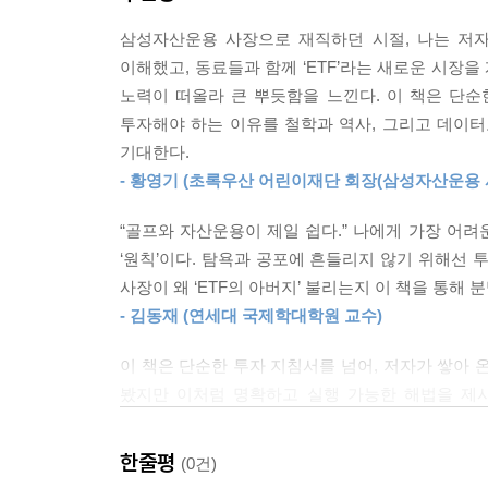
00년 미국의 FD(공정공시) 제도 시행으로 정보의
01 ETF의 탄생
미래 성장에 장기 투자하라
은 보수에도 불구하고 시장수익률을 따라가지 못하
삼성자산운용 사장으로 재직하던 시절, 나는 저자
02 ETF의 핵심 철학
주도했다.
이해했고, 동료들과 함께 ‘ETF’라는 새로운 시장을
03 세계 금융 시장의 주류
오늘날 투자 세계에서 통용되는 방식 대부분이 단기 
--- 「6장 ‘패시브?투자의?시작(액티브?투자의?몰락
노력이 떠올라 큰 뿌듯함을 느낀다. 이 책은 단순
04 상품이 아닌 ‘도구’로의 ETF
투자라고 부를 수 있을까? 한 번의 실패로 그동안
투자해야 하는 이유를 철학과 역사, 그리고 데이터
05 ETF 투자 시 고려 사항
하고 있다. 『누구나 투자로 부자가 될 수 있다』의
지금 한국 자산운용 시장은 분명한 전환기에 들어섰다
기대한다.
06 한국의 ETF
수 없다”라고 확언한다. 즉, 투자는 단기가 아닌 
업을 하고 있지 않은 운용사라면 ETF를 기반으로 
- 황영기 (초록우산 어린이재단 회장(삼성자산운용 사
취득하는 것’이라는 깨달음을 통해 성공하는 투자는 
TF 시장은 지금까지 눈부신 양적 성장을 이루었다.
8장 자산 배분과 생애주기펀드(TDF)
철학이다.
강화, 투자자 교육의 확대, 그리고 ETF 운용사의 
“골프와 자산운용이 제일 쉽다.” 나에게 가장 어려운
01 자산 배분의 기본 개념
장기적으로 부를 축적해 나가는 핵심 수단으로 자리
‘원칙’이다. 탐욕과 공포에 흔들리지 않기 위해선 
02 자산 배분의 실제 사례
투자란 본질적으로 미래의 특정 시점에 수익을 실
--- 「7장 ‘금융?혁신?결정체로서의?ETF’ 」 중에서
사장이 왜 ‘ETF의 아버지’ 불리는지 이 책을 통해 
03 TDF
한데 말로는 ‘미래’를 준비한다면서 실제로는 ‘현
- 김동재 (연세대 국제학대학원 교수)
04 한국투자신탁운용 TDF: 한국투자 TDF 알아서 
저자는 자신의 성공 경험과 노하우를 바탕으로 투자
나는 자산운용사의 지속 가능한 성장을 위해 고객
권력을 재편하는 구조적 전환기에 놓은 지금, 
이 책은 단순한 투자 지침서를 넘어, 저자가 쌓아 
할 수 있도록 돕고, 그 성공 경험이 신뢰를 낳으며
9장 전환기의 자산운용업
설명한다. 그가 전하는 방법은 매우 현실적이고 명쾌
봤지만 이처럼 명확하고 실행 가능한 해법을 제시
환 구조다.
01 자본주의 발전의 역사
지혜까지 전한다.
장기적이고 지속 가능한 부의 축적 방식을 보여 준
--- 「9장 ‘전환기의?자산운용업’」 중에서
02 자본주의 2단계에서 3단계로 넘어가야 하는 
책이다. 이 원칙을 배우고 실천하는 것이야말로 흔들
한줄평
(0건)
03 ‘Make KIM Great’, 고객 신뢰로 완성되는 위대
- 김동환 (삼프로 TV 의장)
미래의 부(Wealth in the future, ‘Wf’로