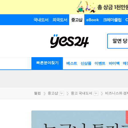
국내도서
외국도서
중고샵
eBook
크레마클럽
C
빠른분야찾기
베스트
신상품
이벤트
바이백
매
웰컴
중고샵
중고 국내도서
비즈니스와 경