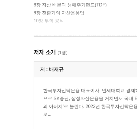
8장 자산 배분과 생애주기펀드(TDF)
9장 전환기의 자산운용업
10장 부의 공식
에필로그-투자는?미래?성장에?장기적으로?참여하
프롤로그-모두가?부자가?될?수?있는?세상을?바라
저자 소개
(1명)
1장 부의 문을 여는 세 가지 질문
저 :
배재규
01 왜 투자는 종목 고르기 게임이 아닌가?
02 어떻게 하면 장기 투자의 성공 가능성을 높일 수
03 나는 과거에 투자하는가, 미래에 투자하는가?
한국투자신탁운용 대표이사. 연세대학교 경제학
으로 SK증권, 삼성자산운용을 거치면서 국내 ETF 
2장 무엇에 투자해야 하는가(투자 대상 선택)?
의 아버지’로 불린다. 2022년 한국투자신탁운용
01 주식: 기업의 소유권에 투자하다
로...
02 부동산
03 대체투자