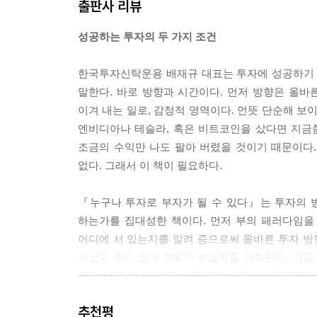
출판사 리뷰
던 시대는 오래전에 끝났다. 개인 투자자들은 ‘서학
5장 기술주에 투자하라
나은 투자 생태계를 향한 구조적 이동이다.
01 나의 투자 철학의 전환: 미래 성장에 장기 투자
성공하는 투자의 두 가지 조건
--- 「3장 ‘세계?주요?시장?분석’」 중에서
02 인류 역사와 기술 진보
03 디지털 시대와 테크 기업
한국투자신탁운용 배재규 대표는 투자에 성공하기 
실제로 많은 투자자들이 시장의 변동성에 흔들려 투
04 디지털 시대와 반도체
말한다. 바로 방향과 시간이다. 먼저 방향은 올바
나 실제로는 투자에서 반복되는 실수 대부분이 처음
05 AI 시대와 반도체
이겨 내는 일로, 감정적 영역이다. 언뜻 단순해 보이
실패’보다 더 흔한 것이 ‘선택의 실패’다. 지금부터
06 테크 기업(기술주) 투자와 가치 평가
엔비디아나 테슬라, 혹은 비트코인을 샀다면 지금쯤
심으로 정리해 보고자 한다. 투자 성과를 높이기 위
07 기술주 투자의 위험성
조금의 수익만 나도 팔아 버렸을 것이기 때문이다.
--- 「4장 ‘성공?투자를?가로막는?일곱?가지?함정
없다. 그래서 이 책이 필요하다.
6장 패시브 투자의 시작(액티브 투자의 몰락)
현재 우리는 AI 시대의 문턱에 서 있다. 인공지능
01 패시브 투자
『누구나 투자로 부자가 될 수 있다』는 투자의 
러나 이 거대한 전환 역시 결국 반도체 덕분에 가능
02 액티브 투자
하는가를 집대성한 책이다. 먼저 부의 패러다임을
한다. 자율주행과 로보틱스, 헬스케어와 생명과학, AI
03 자산운용 시장 패러다임의 전환
어디에 서 있는지를 알려 줌으로써 올바른 투자 방향
지털 확장의 연속이 아니라 AI라는 지능이 더해져 
04 자산운용업과 제조업 비즈니스 모델의 변화
세상과 우리 삶이 어떻게 바뀔지를 예측한다. 다음
--- 「5장 ‘기술주에?투자하라’」 중에서
05 패시브 운용 시대에 운용사의 경쟁력은?
주요 시장 분석, 액티브 투자에서 패시브 투자로
보장할 수 있는 구조적 장치가 필요하다고 말하는데
이제 전 세계 자산운용 시장은 패시브 운용이 대세로
추천평
7장 금융 혁신의 결정체로서의 ETF