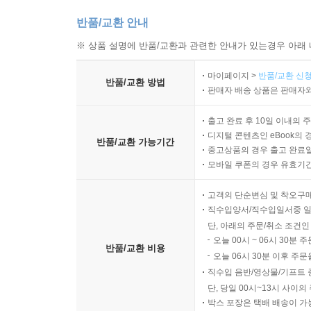
반품/교환 안내
※ 상품 설명에 반품/교환과 관련한 안내가 있는경우 아래 
마이페이지 >
반품/교환 신청
반품/교환 방법
판매자 배송 상품은 판매자와
출고 완료 후 10일 이내의 
디지털 콘텐츠인 eBook의 
반품/교환 가능기간
중고상품의 경우 출고 완료일
모바일 쿠폰의 경우 유효기간(
고객의 단순변심 및 착오구
직수입양서/직수입일서중 일
단, 아래의 주문/취소 조건인
오늘 00시 ~ 06시 30분 
반품/교환 비용
오늘 06시 30분 이후 주문
직수입 음반/영상물/기프트 
단, 당일 00시~13시 사이
박스 포장은 택배 배송이 가