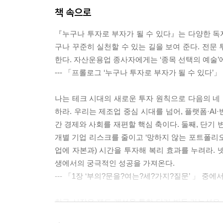
04 암호화폐: 새로운 금융 질서의 가능성과 투자 전
책 속으로
3장 세계 주요 시장 분석
『누구나 투자로 부자가 될 수 있다』는 다양한 독
01 미국: 구조적 경쟁력과 위기를 이겨 내는 시장
구나 꾸준히 실천할 수 있는 길을 보여 준다. 전문
02 중국: 부분적 자본주의
한다. 자산운용업 종사자에게는 ‘종목 선택의 예술’
03 일본, 유럽, 그리고 인도와 대만
--- 「프롤로그 ‘누구나 투자로 부자가 될 수 있다’
04 한국: 제조업 강국의 기회와 위기 요인
05 글로벌 시장 분석의 결론
나는 테크 시대의 새로운 투자 원칙으로 다음의 네 
하라. 우리는 제조업 중심 시대를 넘어, 플랫폼·AI
4장 성공 투자를 가로막는 일곱 가지 함정
간 경제와 사회를 재편할 핵심 축이다. 둘째, 단기 
01 전망과 예측에 의한 투자
개별 기업 리스크를 줄이고 ‘망하지 않는 포트폴리오
02 정보에 의한 매매
업에 자본과) 시간을 투자해 복리 효과를 누려라. 
03 평균회귀
생에서의 궁극적인 성공을 가져온다.
04 단기 투자
--- 「1장 ‘부의?문을?여는?세?가지?질문’ 」 중에
05 마켓 타이밍
06 선동에 의한 투자
한국 시장은 제도 개선을 통한 단기 반등 가능성은 
07 순환매 투자와 가치주 투자
제도, 이익 독점 구조, 비전문가 중심 경영이라는 