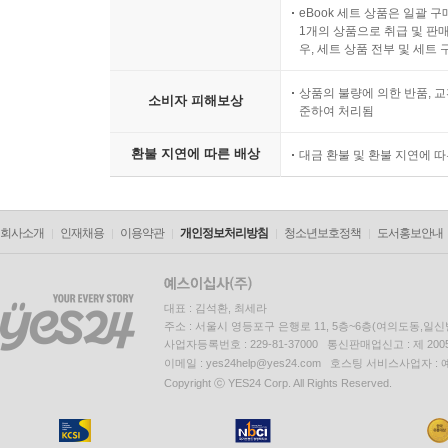
eBook 세트 상품은 일괄 
1개의 상품으로 취급 및 판매
우, 세트 상품 전부 및 세트
상품의 불량에 의한 반품, 교
소비자 피해보상
준하여 처리됨
환불 지연에 따른 배상
대금 환불 및 환불 지연에 
회사소개
인재채용
이용약관
개인정보처리방침
청소년보호정책
도서홍보안내
대표 : 김석환, 최세라
주소 : 서울시 영등포구 은행로 11, 5층~6층(여의도동,일신
사업자등록번호 : 229-81-37000 통신판매업신고 : 제 200
이메일 : yes24help@yes24.com 호스팅 서비스사업자 :
Copyright ⓒ YES24 Corp. All Rights Reserved.