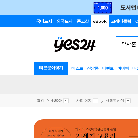
국내도서
외국도서
중고샵
eBook
크레마클럽
C
빠른분야찾기
베스트
신상품
이벤트
바이백
매
웰컴
eBook
사회 정치
사회학산책