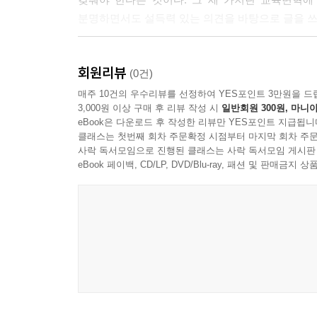
분명하면서도 설득력 있는 의견을 바탕으로 글을 쓰는
『21세기 교육의 7가지 쟁점』은 대학원생들이 쓴 
회원리뷰
공저한 덕분에 그들의 배경과 주제에 대한 관점의 
(0건)
매주 10건의 우수리뷰를 선정하여 YES포인트 3만원을 드
3,000원 이상 구매 후 리뷰 작성 시
일반회원 300원, 마니아
책은 다음과 같은 사안들에 천착한다:
eBook은 다운로드 후 작성한 리뷰만 YES포인트 지급됩니
- 학부모들의 학교 선택권
클래스는 첫번째 회차 주문확정 시점부터 마지막 회차 주문
- 표준화시험
사락 독서모임으로 진행된 클래스는 사락 독서모임 게시판
- 교원양성과정
eBook 페이백, CD/LP, DVD/Blu-ray, 패션 및 판매금
- 교원노조
- 교육에서 기술의 역할
- 취업준비교육
- 고등교육에 대한 거래적 관점
독자는 이 책을 처음부터 정독할 수도 있지만, 관심
앉은 자리에서 한 번에 통독할 수도 있다. 사범대
관심을 가진 일반 독자들에게도 흥미롭고 유익하게 