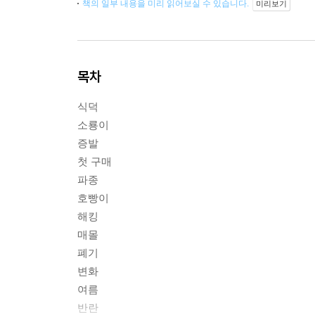
책의 일부 내용을 미리 읽어보실 수 있습니다.
미리보기
목차
식덕
소룡이
증발
첫 구매
파종
호빵이
해킹
매몰
폐기
변화
여름
반란