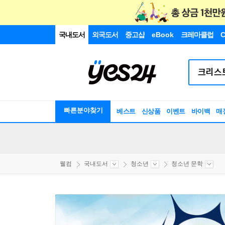
국내도서
외국도서
중고샵
eBook
크레마클럽
C
빠른분야찾기
베스트
신상품
이벤트
바이백
매
웰컴
국내도서
청소년
청소년 문학