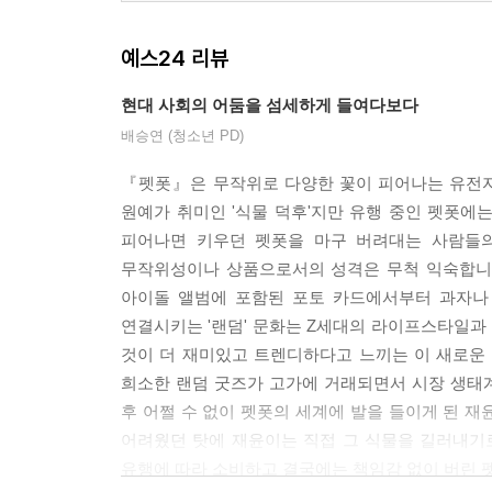
예스24 리뷰
현대 사회의 어둠을 섬세하게 들여다보다
배승연 (청소년 PD)
『펫폿』은 무작위로 다양한 꽃이 피어나는 유전자 
원예가 취미인 '식물 덕후'지만 유행 중인 펫폿에
피어나면 키우던 펫폿을 마구 버려대는 사람들의
무작위성이나 상품으로서의 성격은 무척 익숙합니다
아이돌 앨범에 포함된 포토 카드에서부터 과자나
연결시키는 '랜덤' 문화는 Z세대의 라이프스타일과
것이 더 재미있고 트렌디하다고 느끼는 이 새로운
희소한 랜덤 굿즈가 고가에 거래되면서 시장 생태
후 어쩔 수 없이 펫폿의 세계에 발을 들이게 된 
어려웠던 탓에 재윤이는 직접 그 식물을 길러내기
유행에 따라 소비하고 결국에는 책임감 없이 버린 