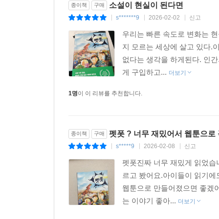
--- p.218
소설이 현실이 된다면
종이책
구매
커다란 괴물 ‘히드노라’였다.
s*******9
2026-02-02
신고
|
|
|
자신들을 잡아먹으려 드는 히드노라에게 쫓겨 송전탑
“의식이 없는 동안 너희랑 과학실에서 노는 꿈을 꿨어
우리는 빠른 속도로 변화는 현
타워에 있다는 것을 알아낸다. 넷은 함께 민하를 
민하는 한동안 고개를 들지 못했다. 재윤이 도라에몽
지 모르는 세상에 살고 있다.
가까이 갈수록 분홍색 줄기가 조종하는 산속의 식
그런데 이룬이 신경 쓰이는 게 있다는 듯 눈을 가늘
없다는 생각을 하게된다. 인간
“잠깐! 분위기 깨서 미안한데, 아까 그 사태가 네 책
게 구입하고...
그때, 무거운 물건이 나뭇잎을 스치는 소리가 들렸다
더보기
쿵?!
--- p.231
1명
이 이 리뷰를 추천합니다.
재윤 앞에 코코넛 크기의 열매가 떨어졌다. 열매엔 
“피해!”
_본문 중
펫폿 ? 너무 재밌어서 웹툰으로 
종이책
구매
s*****9
2026-02-08
신고
|
|
|
이처럼 『펫폿』은 탄탄하면서도 스펙타클한 서사
방식으로 표현해낸, 영상 세대인 청소년 독자의 눈
펫폿진짜 너무 재밌게 읽었습니
르고 봤어요.아이들이 읽기에도
이야기의 재미와 흥미 추구에서 그치지 않고 청소
웹툰으로 만들어졌으면 좋겠어
언급했듯 『펫폿』에는 친구와의 우정, 청소년기
는 이야기 좋아...
더보기
정치인들의 위선까지 지금의 청소년들이 느끼고 인