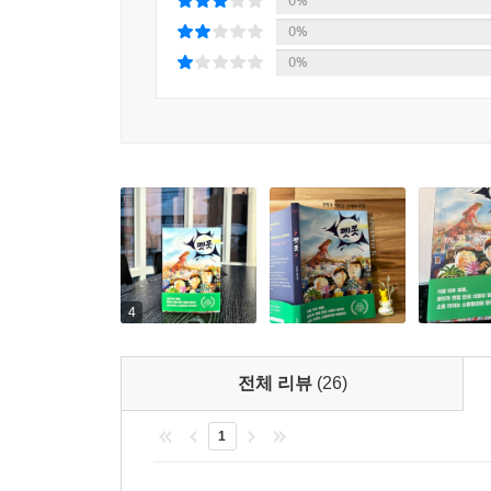
0%
재윤은 옥상 난간을 두 손으로 꽉 움켜잡았다.
다독이며 갑자기 자라난 분홍색 식물이 무엇인지
0%
--- p.169
이야기를 듣는다. 때마침 또 문자가 오는데, 이번 실
0%
마지막 열매를 던지고 나서야 고목이 조용해졌다. 아
“식물은 아무 감정도 느끼지 못하잖아.
이 놀라며 호빵이를 내려다봤다.
죄책감 느낄 필요 없어.”
“호빵이는 그냥 운 게 아니었어! 저 나무가 공격할 줄 
버려진 펫폿들, 소름 끼치는 재앙을 일으키다
주경도 신기한 듯 호빵이를 쓰다듬었다.
“그 옛날 광부들이 유독 가스를 감지하려고 갱도에 데
민하를 비롯한 사람들의 실종과 타워를 잠식한 분홍
“카나리아.”
타워로 가기 전 민하가 자주 갔다는 곳이자 자신들
--- p.191
사이사이에 사람들이 묶여 있는 것을 목격한다.
4
정빙기가 덜컹덜컹 소리를 내며 괴물 쪽으로 말 그
“여기 사람들 다 죽었어!”
“달팽이보다 더 느리잖아!”
“뭐라고?”
당황한 홍래가 이룬을 바라봤다.
전체 리뷰
(26)
“다 죽었다고!”
“이룬아, 석궁 꺼내!”
_본문 중
홍래는 정빙기를 괴물 쪽으로 향하게 한 다음 뛰어내
1
혔다. 괴물이 의아하다는 듯 정빙기 쪽으로 고개를 
민하도 죽었을지 모른다는 생각에 무서워진 둘은 