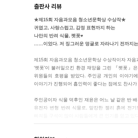
출판사 리뷰
--- p.33
★제15회 자음과모음 청소년문학상 수상작★
재윤은 고추, 가지, 상추, 바질이 자라고 있는 스티
귀엽고, 사랑스럽고, 감정 표현까지 하는
“이거…… 다 버릴까?”
나만의 반려 식물, 펫폿♥
민하와 홍래 사이에 짧은 침묵이 흘렀다. 재윤 입에
……이었다. 저 징그러운 덩굴로 자라나기 전까지는
“너 정말 괜찮겠어? 여태껏 정성껏 키운 거잖아.”
홍래가 조심스레 말했다.
제15회 자음과모음 청소년문학상 수상작이자 자음과
“안타깝지만 어쩔 수 없지……. 우선순위가 있으니까.
‘펫폿’이 불러일으킨 환경 재앙을 그린 『펫폿』
초조했던 재윤은 홍래, 민하와 함께 자신이 한 달 
위원들의 호평을 받았다. 주인공 개인의 이야기에
구석에 대충 쌓아 놨다.
이야기가 진행되어 흡인력이 좋다는 점에도 찬사가
--- p.72~73
주인공이자 식물 덕후인 재윤은 어느 날 같은 반 배
송전탑 앞 공터에는 이미 다른 사람들이 버려 놓은 
유전자 변형 반려 식물로, 말캉한 젤리 흙에 전
“그 이상한 식물이 여기에도 있네?”
빠져들 구석이 많아 사람들에게 큰 인기를 얻고 있다
민하가 말했다. 펫폿의 무덤 옆에 분홍색 덩굴이 군
“이거 펫폿이 아니라 그냥 식물인가 봐.”
알고 보니 소룡이는 전설급 레어 펫폿인 크리스털 플
재윤의 손이 분홍 덩굴에 닿았다. 오돌토돌한 빨판의