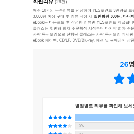
회원리뷰
애지중지하며 키우지만, 며칠 지나지 않아 잠깐 방
(26건)
“별거 아닌가 봐. 어서 버리고 가자.”
매주 10건의 우수리뷰를 선정하여 YES포인트 3만원을 드
--- p.85
3,000원 이상 구매 후 리뷰 작성 시
일반회원 300원, 마니아
크플로의 가격은 무려 최소 300만 원. 발등에 불
eBook은 다운로드 후 작성한 리뷰만 YES포인트 지급됩니
수많은 펫폿을 키운다. 그 과정에서 처음에는 식물을
“열네 살이라고? 어휴, 어떡해. 어린애가…….”
클래스는 첫번째 회차 주문확정 시점부터 마지막 회차 주문
죄책감도 느끼지 않게 된다. 그렇게 아이들에게 있어
사락 독서모임으로 진행된 클래스는 사락 독서모임 게시판
재윤은 휴대폰 잠금을 풀고 문자를 확인했다.
eBook 페이백, CD/LP, DVD/Blu-ray, 패션 및 판매금
재윤은 고추, 가지, 상추, 바질이 자라고 있는 스티
[안전 안내 문자]
“이거…… 다 버릴까?”
용원시 천명산 주변에서 실종된 김민하 씨(남, 14세
26
명
민하와 홍래 사이에 짧은 침묵이 흘렀다. 재윤 입에
163cm, 79kg, 커버낫 티셔츠, 반바지, 크록스 신발.
“너 정말 괜찮겠어? 여태껏 정성껏 키운 거잖아.”
(……)
홍래가 조심스레 말했다.
“안타깝지만 어쩔 수 없지……. 우선순위가 있으니까.
재윤의 휴대폰이 바닥에 떨어졌다.
_본문 중
--- p.118
별점별로 리뷰를 확인해 보세
어느 날, 이상한 냄새가 나는 분홍색 줄기가 아이
‘어떻게든 민하를 구해야 해……. 더 늦기 전에.’
펫폿이라며 큰 문제가 아니라고 여겼으나, 펫폿 스토
블랙홀처럼 어두운 히드노라의 입안, 히드노라에게 
불안감을 느낀다.
0%
명했다. 모두 자신의 잘못처럼 느껴졌다. 그때 펫
그 후 재윤은 자신이 키우는 모든 펫폿이 갑자기 2