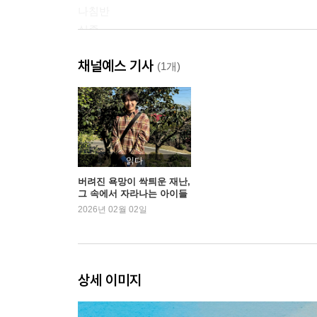
나침반
실종
빅풋
채널예스 기사
딜
(1개)
비명
재난의 아침
핸슨
숲속으로
검은 비
읽다
히드노라
버려진 욕망이 싹틔운 재난,
그 속에서 자라나는 아이들
비상계단
의 책임과 용기! | 예스24
2026년 02월 02일
책임
두 달 후
작가의 말
상세 이미지