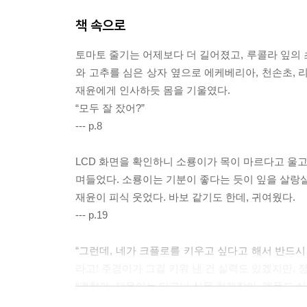
재윤이의 친구를 포함한 사람들이 하나둘 실종되고
책 속으로
입막음을 당해 어둠 속에 묻힙니다. 과연 재윤이와
토마토 줄기는 어제보다 더 길어졌고, 루콜라 잎의 
정의로운 행동의 중요성. 현대 사회를 살아가는 
와 고추를 심은 상자 옆으로 에케베리아, 천손초, 
아니라 독자의 양심을 콕콕 찌르는 현실의 요소들
재윤에게 인사하듯 몸을 기울였다.
사들이고 또 버리는 자신의 모습에 실망을 느낀 적
“모두 잘 잤어?”
--- p.8
LCD 화면을 확인하니 소룡이가 목이 마르다고 울고
며들었다. 소룡이는 기분이 좋다는 듯이 잎을 살랑
재윤이 피식 웃었다. 바보 같기도 한데, 귀여웠다.
--- p.19
“그런데, 네가 크플로를 키우고 싶다고 해서 반드시
라고! 주경이가 그걸 키워 낸 건 실력도 있겠지만, 
“괜찮아. 재윤이는 타고난 식물 천재잖아. 펫폿도 식
홍래는 재윤을 북돋워 줬고, 재윤은 고개를 조용히 