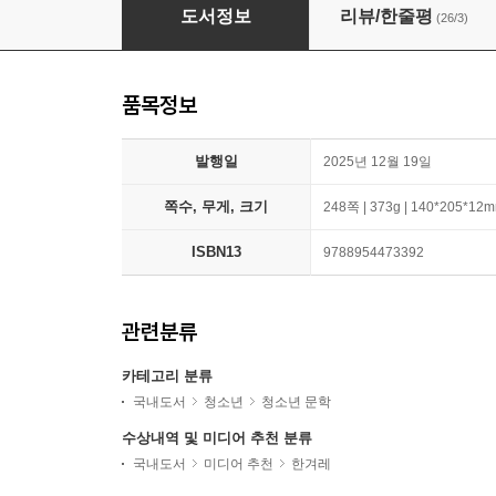
펫폿
도서정보
리뷰/한줄평
(26/3)
품목정보
발행일
2025년 12월 19일
쪽수, 무게, 크기
248쪽 | 373g | 140*205*12
ISBN13
9788954473392
관련분류
카테고리 분류
국내도서
청소년
청소년 문학
수상내역 및 미디어 추천 분류
국내도서
미디어 추천
한겨레