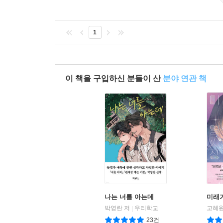
1
이 책을 구입하신 분들이 산
분야 연관 책
나는 너를 아는데
미래
박영란 저
우리학교
고혜원
|
23건