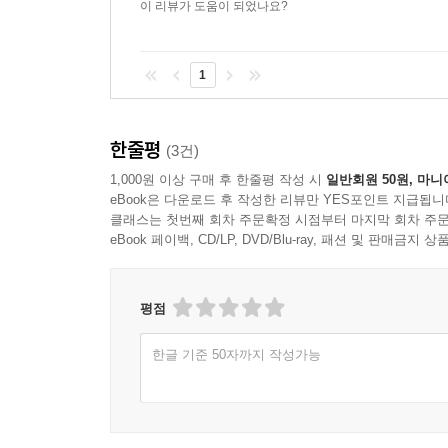
이 리뷰가 도움이 되었나요?
콘텐츠를 즐기듯 빠르고 쉽게 빠져들어 즐길 수
청소년문학을 읽는 모든 독자의 이목을 끌 만한 많
1
심사 위원 김경연 평론가, 신현수 작가, 이옥수 작
문학적 완성도는 물론 지금-여기 청소년의 감각과
기준을 모두 충족하는 작품이다. 작품을 마주하는 
한줄평
(3건)
있게 견지한, ‘진짜 청소년문학’다운 수상작을 만나 
1,000원 이상 구매 후 한줄평 작성 시
일반회원 50원, 마니
eBook은 다운로드 후 작성한 리뷰만 YES포인트 지급됩니
클래스는 첫번째 회차 주문확정 시점부터 마지막 회차 주문
eBook 페이백, CD/LP, DVD/Blu-ray, 패션 및 판매금
평점
한글 기준 50자까지 작성가능