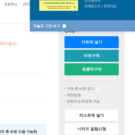
역
S코믹스
2025년 12월 12일
원서 :
裏世界ピクニック
오늘은 그만 보기
판매중
카트에 넣기
45% 할인)
바로구매
원클릭구매
구매 후 바로 읽기
제한없음
문화비소득공제 가능
리스트에 넣기
시리즈 알림신청
 설치 후 바로 이용 가능한