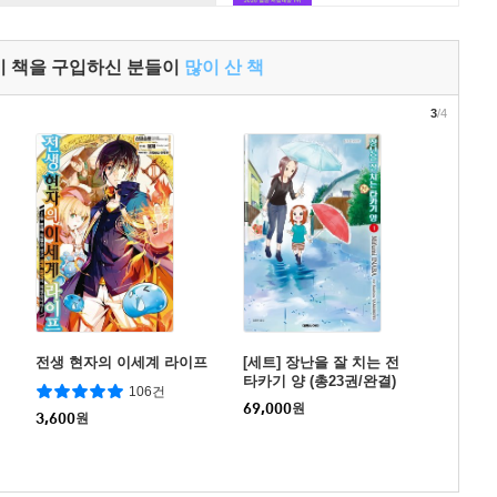
이 책을 구입하신 분들이
많이 산 책
3
/4
전생 현자의 이세계 라이프
[세트] 장난을 잘 치는 전
타카기 양 (총23권/완결)
106건
69,000
원
3,600
원