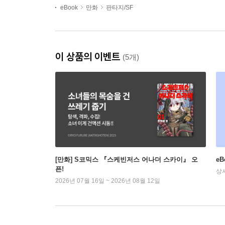
eBook
만화
판타지/SF
이 상품의 이벤트
(5개)
[만화] S코믹스 『스케빈저스 어나더 스카이』 오
e
픈!
상
2026년 07월 16일 ~ 2026년 08월 12일