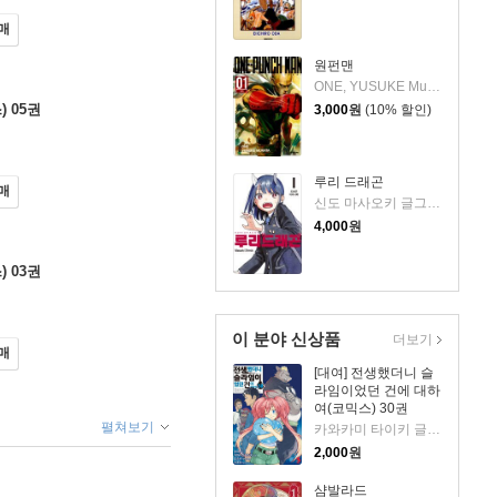
매
원펀맨
ONE, YUSUKE Murata 저
 05권
3,000
원
(10% 할인)
루리 드래곤
매
신도 마사오키 글그림/이루다 역
4,000
원
 03권
이 분야 신상품
더보기
매
[대여] 전생했더니 슬
라임이었던 건에 대하
여(코믹스) 30권
펼쳐보기
카와카미 타이키 글,그림/후세 원저/이소정 역
2,000
원
샴발라드