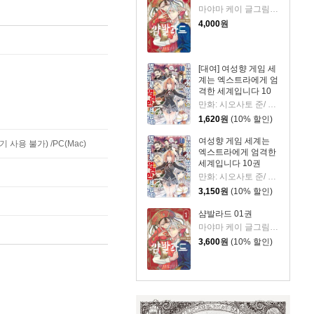
마야마 케이 글그림/현노을 역
4,000
원
[대여] 여성향 게임 세
계는 엑스트라에게 엄
격한 세계입니다 10
권
만화: 시오사토 준/ 원작: 미시마 요무 저
1,620
원
(10% 할인)
여성향 게임 세계는
사용 불가) /PC(Mac)
엑스트라에게 엄격한
세계입니다 10권
만화: 시오사토 준/ 원작: 미시마 요무 저
3,150
원
(10% 할인)
샴발라드 01권
마야마 케이 글그림/현노을 역
3,600
원
(10% 할인)