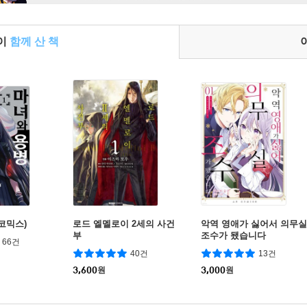
들이
함께 산 책
코믹스)
로드 엘멜로이 2세의 사건
악역 영애가 싫어서 의무실
부
조수가 됐습니다
66건
40건
13건
3,600
원
3,000
원