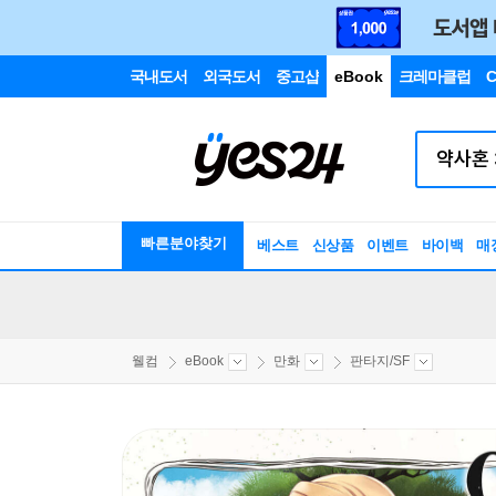
국내도서
외국도서
중고샵
eBook
크레마클럽
C
빠른분야찾기
베스트
신상품
이벤트
바이백
매
웰컴
eBook
만화
판타지/SF