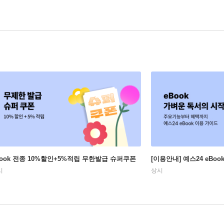
Book 전종 10%할인+5%적립 무한발급 슈퍼쿠폰
[이용안내] 예스24 eBo
시
상시