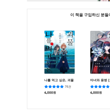
이 책을 구입하신 분
나를 먹고 싶은, 괴물
마녀와 용병 (
76건
4,000
원
4,000
원