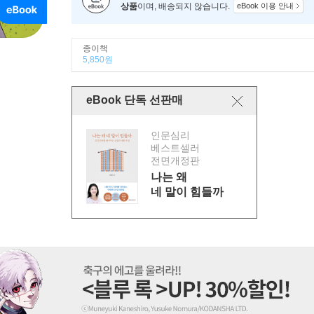
상품
이며, 배송되지 않습니다.
eBook 이용 안내
종이책
5,850원
eBook 단독 선판매
인문심리
베스트셀러
전면개정판
나는 왜
네 말이 힘들까