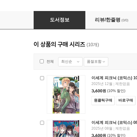
이세계 피크닉 (코믹스) 10권
도서정보
리뷰/한줄평
(0/0)
이 상품의 구매 시리즈
(10개)
최신순
품절포함
전체
이세계 피크닉 (코믹스) 1
2025년 12월
제한없음
|
3,600
원
(10% 할인)
원클릭구매
바로구매
이세계 피크닉 (코믹스) 0
2025년 08월
제한없음
|
3,600
원
(10% 할인)