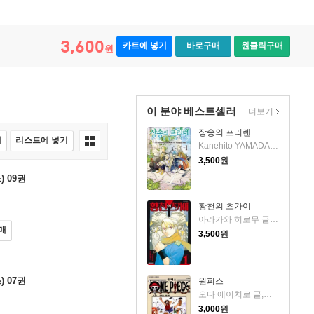
3,600
카트에 넣기
바로구매
원클릭구매
원
이 분야 베스트셀러
더보기
장송의 프리렌
매
리스트에 넣기
Kanehito YAMADA, Tsukasa ABE 저
3,500
원
 09권
황천의 츠가이
아라카와 히로무 글그림
매
3,500
원
 07권
원피스
오다 에이치로 글,그림
3,000
원