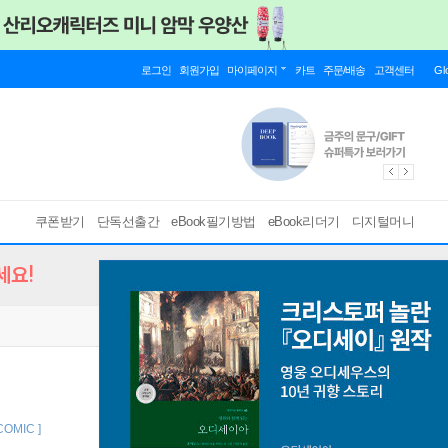
로그인
회원가입
마이페이지
카트
주문/배송
고객센터
Gl
쿠폰받기
단독선출간
eBook필기방법
eBook리더기
디지털머니
세요!
 COMIC ]