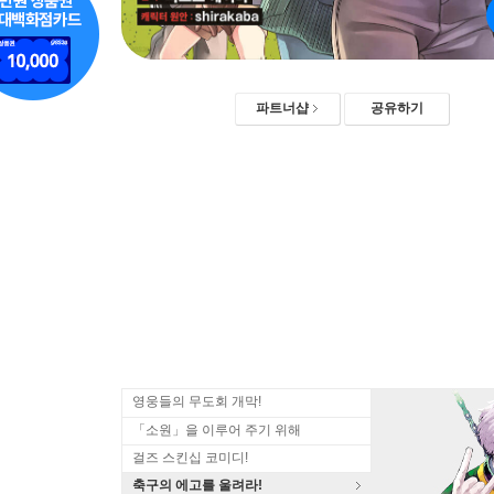
파트너샵
공유하기
영웅들의 무도회 개막!
「소원」을 이루어 주기 위해
걸즈 스킨십 코미디!
축구의 에고를 울려라!