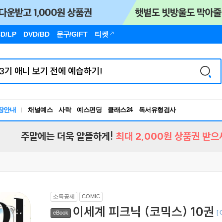
D/LP
DVD/BD
문구
/GIFT
티켓
장안내
채널예스
사락
예스펀딩
클래스24
독서유형검사
RBTI Lab
독서유형검사
주말에는 더욱 알뜰하게!
최대 2,000원 상품권 받으
소득공제
COMIC
이세계 피크닉 (코믹스) 10권
[
eBook