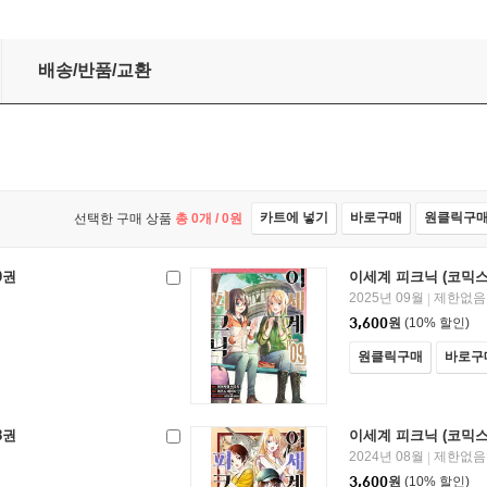
배송/반품/교환
카트에 넣기
바로구매
원클릭구
선택한 구매 상품
총
0
개 /
0
원
0권
이세계 피크닉 (코믹스)
2025년 09월
제한없음
|
3,600
원
(10% 할인)
원클릭구매
바로구
8권
이세계 피크닉 (코믹스)
2024년 08월
제한없음
|
3,600
원
(10% 할인)