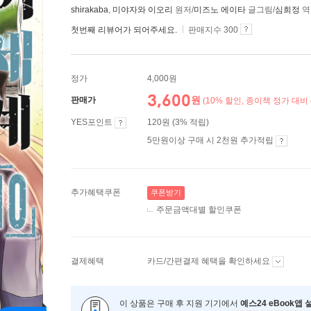
shirakaba
,
미야자와 이오리
원저/
미즈노 에이타
글그림/
심희정
첫번째 리뷰어가 되어주세요.
판매지수 300
정가
4,000원
3,600
원
판매가
(10% 할인, 종이책 정가 대비 
YES포인트
120원 (3% 적립)
5만원이상 구매 시 2천원 추가적립
추가혜택쿠폰
쿠폰받기
주문금액대별 할인쿠폰
결제혜택
카드/간편결제 혜택을 확인하세요
이 상품은 구매 후 지원 기기에서
예스24 eBook앱