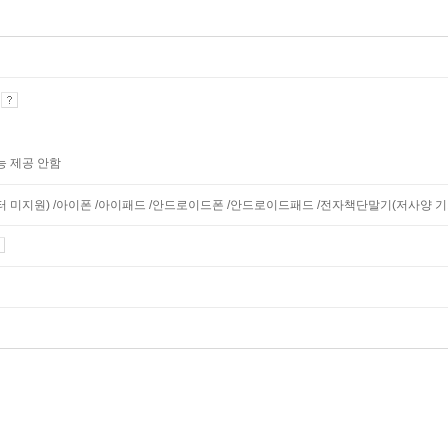
기
능 제공 안함
니터 미지원) /아이폰 /아이패드 /안드로이드폰 /안드로이드패드 /전자책단말기(저사양 기기 