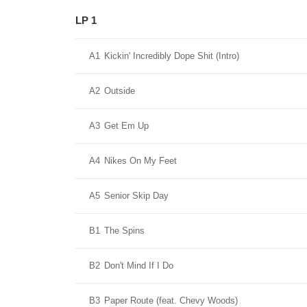
LP 1
A1
Kickin' Incredibly Dope Shit (Intro)
A2
Outside
A3
Get Em Up
A4
Nikes On My Feet
A5
Senior Skip Day
B1
The Spins
B2
Don't Mind If I Do
B3
Paper Route (feat. Chevy Woods)