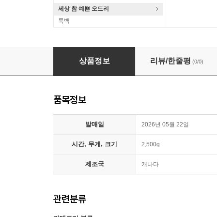
세상 참 예쁜 오드리
룩백
Mac Miller (맥 밀러) - K.I.D.S. [2LP]
상품정보
리뷰/한줄평
(0/0)
품목정보
발매일
2026년 05월 22일
시간, 무게, 크기
2,500g
제조국
캐나다
관련분류