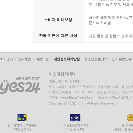
우, 세트 상품 전부 및 세트
상품의 불량에 의한 반품, 교
소비자 피해보상
준하여 처리됨
환불 지연에 따른 배상
대금 환불 및 환불 지연에 
회사소개
인재채용
이용약관
개인정보처리방침
청소년보호정책
도서홍보안내
대표 : 김석환, 최세라
주소 : 서울시 영등포구 은행로 11, 5층~6층(여의도동,일신
사업자등록번호 : 229-81-37000 통신판매업신고 : 제 200
이메일 : yes24help@yes24.com 호스팅 서비스사업자 :
Copyright ⓒ YES24 Corp. All Rights Reserved.