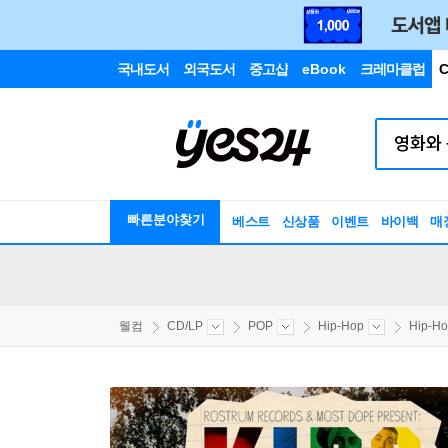
국내도서
외국도서
중고샵
eBook
크레마클럽
C
빠른분야찾기
베스트
신상품
이벤트
바이백
매
웰컴
CD/LP
POP
Hip-Hop
Hip-H