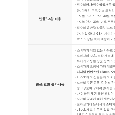
직수입양서/직수입일서중 일
단, 아래의 주문/취소 조건인
오늘 00시 ~ 06시 30분 
반품/교환 비용
오늘 06시 30분 이후 주문
직수입 음반/영상물/기프트 
단, 당일 00시~13시 사이
박스 포장은 택배 배송이 가
소비자의 책임 있는 사유로 
소비자의 사용, 포장 개봉에 
복제가 가능한 상품 등의 포장을 
소비자의 요청에 따라 개별
디지털 컨텐츠인 eBook, 
eBook 대여 상품은 대여 기
모바일 쿠폰 등록 후 취소/환
반품/교환 불가사유
중고상품이 구매확정(자동 
LP상품의 재생 불량 원인이 기
시간의 경과에 의해 재판매가
전자상거래 등에서의 소비자
eBook 세트 상품은 일괄 
1개의 상품으로 취급 및 판매