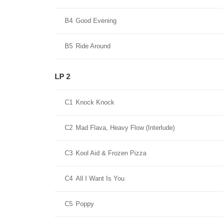
B4
Good Evening
B5
Ride Around
LP 2
C1
Knock Knock
C2
Mad Flava, Heavy Flow (Interlude)
C3
Kool Aid & Frozen Pizza
C4
All I Want Is You
C5
Poppy