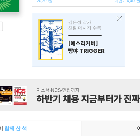
20,300원
매입가 4,400
김은성 작가
친필 메시지 수록
---------------
[예스리커버]
빵야 TRIGGER
들이
함께 산 책