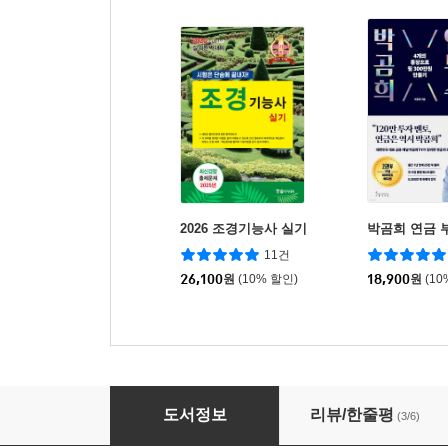
2026 조경기능사 실기
박곰희 연금 
11건
26,100
원
(10% 할인)
18,900
원
(10
2026 조경기능사 필기
도서정보
리뷰/한줄평
(3/6)