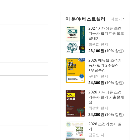
이 분야 베스트셀러
더보기
2027 시대에듀 조경
기능사 필기 한권으로
끝내기
최광희 편저
26,100
원
(10% 할인)
2026 에듀윌 조경기
능사 필기 2주끝장
+무료특강
구태익 편저
24,300
원
(10% 할인)
2026 시대에듀 조경
기능사 필기 기출문제
집
최광희 편저
24,300
원
(10% 할인)
2026 조경기능사 실
기
김규만 저