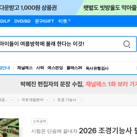
D/LP
DVD/BD
문구
/GIFT
티켓
장안내
채널예스
사락
예스펀딩
클래스24
독서유형검사
RBTI Lab
독서유형검사
박혜진 편집자의 문장 수집,
채널예스 1화 보러 가
...
국토개발분야
조경 기능사
소득공제
2026 조경기능사 
시험은 단숨에 끝내자