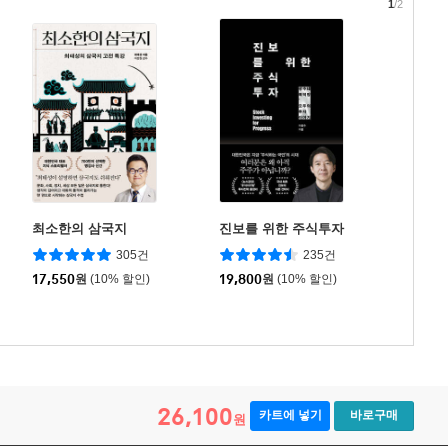
1
/2
최소한의 삼국지
진보를 위한 주식투자
305건
235건
17,550
원
(10% 할인)
19,800
원
(10% 할인)
26,100
카트에 넣기
바로구매
원