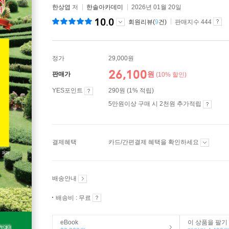
한상엽
저
한솔아카데미
2026년 01월 20일
10.0
회원리뷰(
9
건)
판매지수 444
정가
29,000원
26,100
원
판매가
(10% 할인)
YES포인트
290원 (1% 적립)
5만원이상 구매 시 2천원 추가적립
결제혜택
카드/간편결제 혜택을 확인하세요
배송안내
배송비 : 무료
eBook
이 상품을 팔기