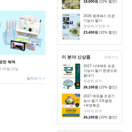
18,000
원
(10% 할인)
2026 원큐패스 조경
기능사 필기
현병희,이찬호 저
23,400
원
(10% 할인)
이 분야 신상품
더보기
원한 혜택
2027 시대에듀 조경
년 08월 13일
기능사 필기 한권으로
끝내기
펼쳐보기
최광희 편저
26,100
원
(10% 할인)
2027 에듀윌 조경기
능사 필기 2주끝장
+무료특강
구태익 편저
26,100
원
(10% 할인)