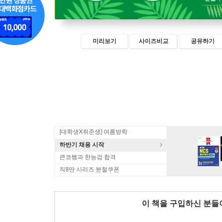
미리보기
사이즈비교
공유하기
[대학생X취준생] 여름방학
하반기 채용 시작
큰코쌤과 한능검 합격
직8딴 시리즈 분철쿠폰
이 책을 구입하신 분