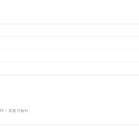
야
조경 기능사