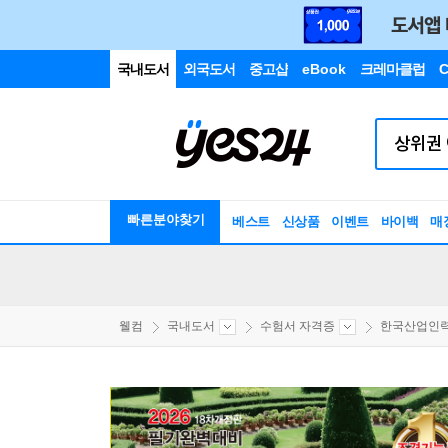
국내도서
외국도서
중고샵
eBook
크레마클럽
C
빠른분야찾기
베스트
신상품
이벤트
바이백
매
웰컴
국내도서
수험서 자격증
한국산업인력공