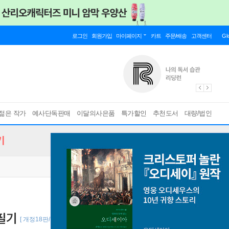
로그인
회원가입
마이페이지
카트
주문/배송
고객센터
Gl
젊은 작가
예사단독판매
이달의사은품
특가할인
추천도서
대량/법인
기
필기
[ 개정18판/최신빈출 포켓북+ CBT모의고사 제공 ]