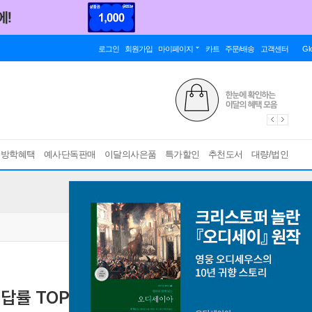
로그인
회원가입
마이페이지
카트
주문/배송
고객센터
Gl
름방학혜택
예사단독판매
이달의사은품
특가할인
추천도서
대량/법인
률 TOP 100제 (2026년)