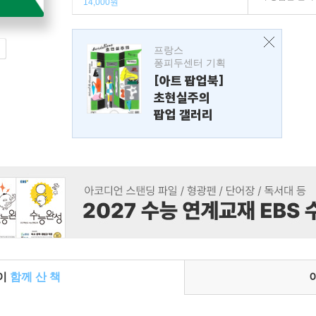
14,000원
프랑스
퐁피두센터 기획
[아트 팝업북]
초현실주의
팝업 갤러리
들이
함께 산 책