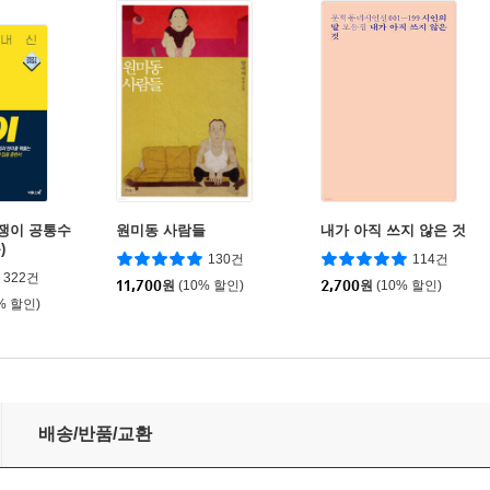
쟁이 공통수
원미동 사람들
내가 아직 쓰지 않은 것
)
130건
114건
322건
11,700
원
(10% 할인)
2,700
원
(10% 할인)
% 할인)
제 (2026년)
배송/반품/교환