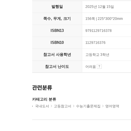
발행일
2025년 12월 15일
쪽수, 무게, 크기
156쪽 | 225*300*20mm
ISBN13
9791129716378
ISBN10
1129716376
참고서 사용학년
고등학교 3학년
참고서 난이도
어려움
관련분류
카테고리 분류
국내도서
고등참고서
수능기출문제집
영어영역