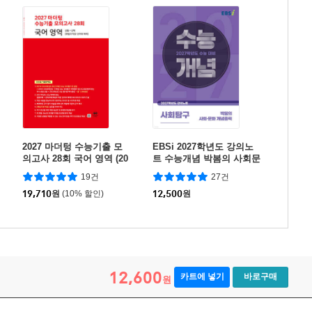
2027 마더텅 수능기출 모
EBSi 2027학년도 강의노
의고사 28회 국어 영역 (20
트 수능개념 박봄의 사회문
26년)
화 개념홀릭 (2026년)
19건
27건
19,710
원
(10% 할인)
12,500
원
12,600
카트에 넣기
바로구매
원