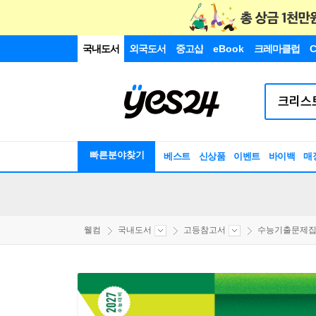
국내도서
외국도서
중고샵
eBook
크레마클럽
C
빠른분야찾기
베스트
신상품
이벤트
바이백
매
웰컴
국내도서
고등참고서
수능기출문제