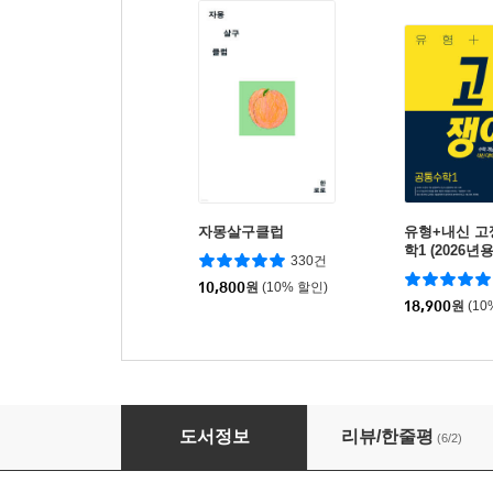
자몽살구클럽
유형+내신 고
학1 (2026년용
330건
10,800
원
(10% 할인)
18,900
원
(10
2027 수능 대비 N회독 영어영역 오답률 TOP 100
도서정보
리뷰/한줄평
(6/2)