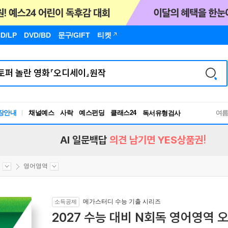
D/LP
DVD/BD
문구
/GIFT
티켓
장안내
채널예스
사락
예스펀딩
클래스24
독서유형검사
여
RBTI Lab
독서유형검사
AI 일문백답
의견 남기면 YES상품권!
집
영어영역
메가스터디 수능 기출 시리즈
소득공제
2027 수능 대비 N회독 영어영역 오답