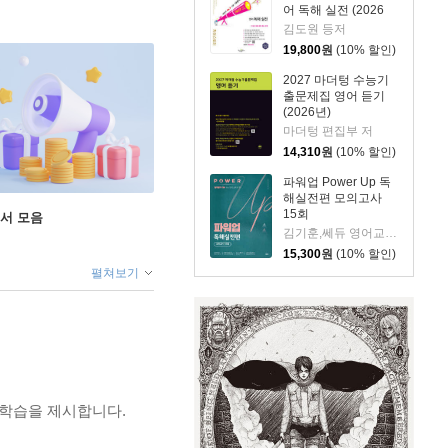
어 독해 실전 (2026
년)
김도원 등저
19,800
원
(10% 할인)
2027 마더텅 수능기
출문제집 영어 듣기
(2026년)
마더텅 편집부 저
14,310
원
(10% 할인)
파워업 Power Up 독
해실전편 모의고사
15회
도서 모음
김기훈,쎄듀 영어교육연구센터 공저
15,300
원
(10% 할인)
펼쳐보기
 학습을 제시합니다.