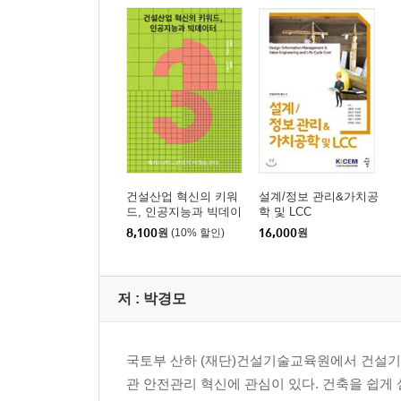
건설분쟁의 원인과 예방
건설분쟁 해결을 위한 제도
정리: 건축 프로젝트가 어떻게 시작되고 운영되더라
해외사례: 프로젝트를 성공으로 이끌기 위한 통합
4. 건축 프로젝트 전문가는 어떤 일을 하는가?
건축 프로젝트 전문가의 역할
공정관리를 위한 역할과 기술들
건설산업 혁신의 키워
설계/정보 관리&가치공
원가관리를 위한 역할과 기술들
드, 인공지능과 빅데이
학 및 LCC
품질관리를 위한 역할과 기술들
터
8,100
원
(10% 할인)
16,000
원
안전관리를 위한 역할과 기술들
정리: 건축 프로젝트 전문가는 어떤 일을 하더라?
해외사례: 린건설과 선진형사업관리
저 :
박경모
5. 새로운 기술이 미래 건축에 어떤 영향을 미치는가
국토부 산하 (재단)건설기술교육원에서 건설
BIM과 가상설계시공
관 안전관리 혁신에 관심이 있다. 건축을 쉽게
제조화 건설