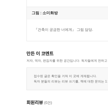
인공지능과 빅데이터
드론, 센서, 레이저 스캔
그림 :
소미화방
지능형 장비와 로봇
스마트 건설이 바꾸는 건설산업
정리: 새로운 기술이 미래 건축에 어떤 영향을 미치
『건축이 궁금한 너에게』 그림 담당.
해외사례: 해외의 콘테크 회사들
6. 건축 전문가의 커리어는 어떻게 관리하나?
건축 분야별 역량체계 및 관련 용어
만든 이 코멘트
건축설계 분야 필요 지식 및 기술
저자, 역자, 편집자를 위한 공간입니다. 독자들에게 전하고
실내건축설계 분야 필요 지식 및 기술
건축구조설계 분야 필요 지식 및 기술
접수된 글은 확인을 거쳐 이 곳에 게재됩니다.
건축설비설계 분야 필요 지식 및 기술
독자 분들의 리뷰는 리뷰 쓰기를, 책에 대한 문의는 1:
건축공사감리 분야 필요 지식 및 기술
건축시공 분야 필요 지식 및 기술
설계, 시공 분야 직무 간 경력이동체계
회원리뷰
정리: 건축 전문가의 커리어는 어떻게 관리하더라?
(0건)