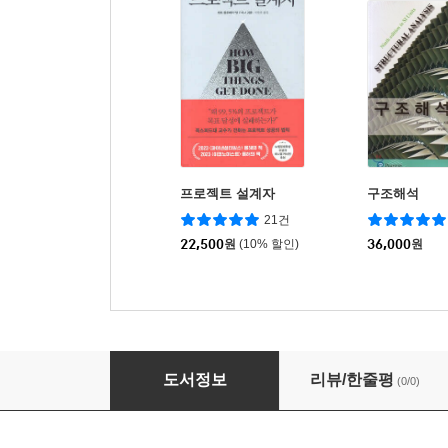
프로젝트 설계자
구조해석
21건
22,500
원
(10% 할인)
36,000
원
건축이 궁금한 너에게
도서정보
리뷰/한줄평
(0/0)