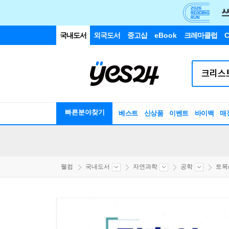
국내도서
외국도서
중고샵
eBook
크레마클럽
C
빠른분야찾기
베스트
신상품
이벤트
바이백
매
웰컴
국내도서
자연과학
공학
토목