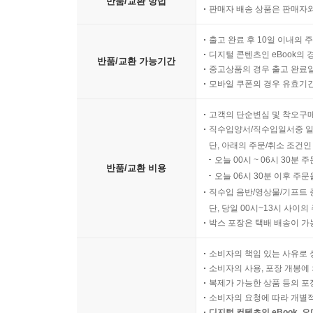
반품/교환 방법
판매자 배송 상품은 판매자와
출고 완료 후 10일 이내의 
디지털 콘텐츠인 eBook의 
반품/교환 가능기간
중고상품의 경우 출고 완료일
모바일 쿠폰의 경우 유효기간(
고객의 단순변심 및 착오구
직수입양서/직수입일서중 일
단, 아래의 주문/취소 조건인
오늘 00시 ~ 06시 30분 
반품/교환 비용
오늘 06시 30분 이후 주문
직수입 음반/영상물/기프트 
단, 당일 00시~13시 사이
박스 포장은 택배 배송이 가
소비자의 책임 있는 사유로 
소비자의 사용, 포장 개봉에 
복제가 가능한 상품 등의 포장을 
소비자의 요청에 따라 개별
디지털 컨텐츠인 eBook, 