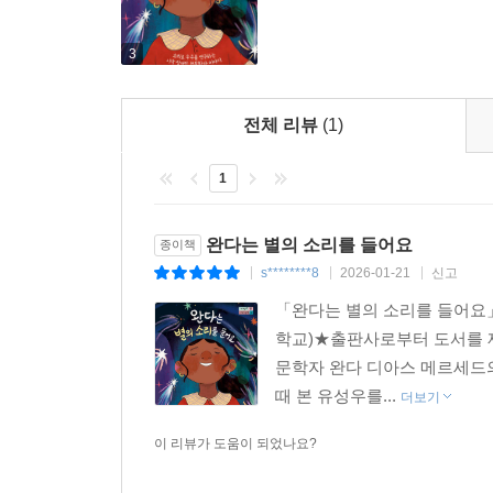
3
전체 리뷰
(1)
1
완다는 별의 소리를 들어요
종이책
s********8
2026-01-21
신고
|
|
|
「완다는 별의 소리를 들어요」
학교)★출판사로부터 도서를 
문학자 완다 디아스 메르세드
때 본 유성우를...
더보기
이 리뷰가 도움이 되었나요?