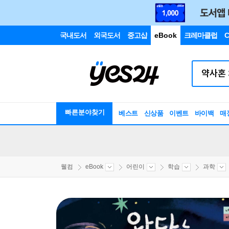
국내도서
외국도서
중고샵
eBook
크레마클럽
C
빠른분야찾기
베스트
신상품
이벤트
바이백
매
웰컴
eBook
어린이
학습
과학