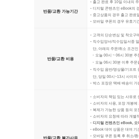
출고 완료 후 10일 이내의 
디지털 콘텐츠인 eBook의 
반품/교환 가능기간
중고상품의 경우 출고 완료일
모바일 쿠폰의 경우 유효기간(
고객의 단순변심 및 착오구
직수입양서/직수입일서중 일
단, 아래의 주문/취소 조건인
오늘 00시 ~ 06시 30분 
반품/교환 비용
오늘 06시 30분 이후 주문
직수입 음반/영상물/기프트 
단, 당일 00시~13시 사이
박스 포장은 택배 배송이 가
소비자의 책임 있는 사유로 
소비자의 사용, 포장 개봉에 
복제가 가능한 상품 등의 포장을 
소비자의 요청에 따라 개별
디지털 컨텐츠인 eBook, 
eBook 대여 상품은 대여 기
모바일 쿠폰 등록 후 취소/환
반품/교환 불가사유