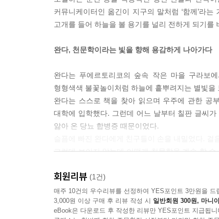
커뮤니케이터인 옮긴이 지구의 말처럼 ‘함께’라는 
고개를 들어 하늘을 볼 용기를 널리 전하게 되기를 
완다, 천문학이라는 빛을 향해 용감하게 나아가다
완다는 푸에르토리코의 숲속 작은 마을 구라보에서
형형색색 불꽃놀이처럼 하늘에 흩뿌려지는 별빛을 보
완다는 스스로 책을 찾아 읽으며 우주에 관한 공
대학에 입학했다. 그런데 어느 날부터 칠판 글씨가
앓아 온 당뇨 합병증 때문이었다.
슬픔에 빠진 완다에게 친구들이 손을 내밀었다. 걸음
그런데 보이지 않는데 어떻게 천문학을 계속 할 수
통해 우주를 연구하는 자신만의 방법을 찾게 되었다
회원리뷰
용기를 내어 나사 인터십에 도전한 완다는 다른
(1건)
그토록 원하던 멋진 천체 물리학자가 된 것이다. 
매주 10건의 우수리뷰를 선정하여 YES포인트 3만원을 드
3,000원 이상 구매 후 리뷰 작성 시
일반회원 300원, 마니아
바라는 마음으로 지금도 세계를 다니며 강의를 하고
eBook은 다운로드 후 작성한 리뷰만 YES포인트 지급됩니