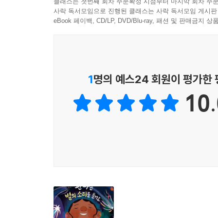
클래스는 첫번째 회차 주문확정 시점부터 마지막 회차 주문
함께가 만드는 기적으로 모두에게 열린 포용적 과
사락 독서모임으로 진행된 클래스는 사락 독서모임 게시판
eBook 페이백, CD/LP, DVD/Blu-ray, 패션 및 판매금
이 책 『완다는 별의 소리를 들어요』는 완다의 
시력을 잃어 가던 무렵에는 수업 시간에 정리한 
있다는 사실을 깨닫게 해 준 에밀리오가 있었다. 
데니, 부품을 하나씩 쥐어 주며 완다가 직접 납땜을
1
명의 예스24 회원이 평가한
핸슨까지 수많은 사람들이 완다 곁에서 함께 했다.
10.
이 책은 또한 ‘포용적 과학’의 힘을 생생하게 보여
영감을 주었다. 푸에르토리코의 ‘해와 달’ 극장에
동료인 게르하르트 소너트는 완다의 작업에 영감을 받
여성 100인’에 선정된 완다는 자신의 연구를 다른
돌아다니며 강연을 하고 있다.
“과학은 모두를 위한 거예요! 우리는 모두 탐험가로
완다의 발자취가 생생하게 증명하고 있듯, 시각만이 
지금까지 맞이하지 못한 지식의 대폭발을 가져올 
차이에 대한 두려움과 혐오가 점점 퍼지는 이 시대