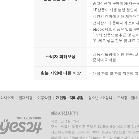
중고상품이 구매확정(자동 
LP상품의 재생 불량 원인이 기
시간의 경과에 의해 재판매가
전자상거래 등에서의 소비자
eBook 세트 상품은 일괄 
1개의 상품으로 취급 및 판매
우, 세트 상품 전부 및 세트
상품의 불량에 의한 반품, 교
소비자 피해보상
준하여 처리됨
환불 지연에 따른 배상
대금 환불 및 환불 지연에 
회사소개
인재채용
이용약관
개인정보처리방침
청소년보호정책
도서홍보안내
대표 : 김석환, 최세라
주소 : 서울시 영등포구 은행로 11, 5층~6층(여의도동,일신
사업자등록번호 : 229-81-37000 통신판매업신고 : 제 200
이메일 : yes24help@yes24.com 호스팅 서비스사업자 :