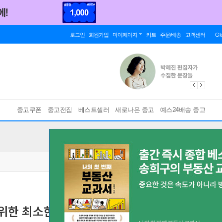
로그인
회원가입
마이페이지
카트
주문/배송
고객센터
Gl
중고쿠폰
중고전집
베스트셀러
새로나온 중고
예스24배송 중고
위한 최소한의 경제 공부