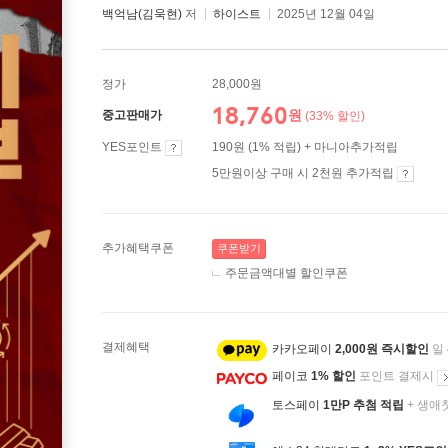
백억남(김욱현)
저
하이스트
2025년 12월 04일
정가
28,000원
18,760
원
중고판매가
(33% 할인)
YES포인트
190원 (1% 적립) + 마니아추가적립
5만원이상 구매 시 2천원 추가적립
추가혜택쿠폰
쿠폰받기
주문금액대별 할인쿠폰
결제혜택
카카오페이
2,000원 즉시할인
일
페이코
1% 할인
포인트 결제시
토스페이
1만P 추첨 적립
+ 생애