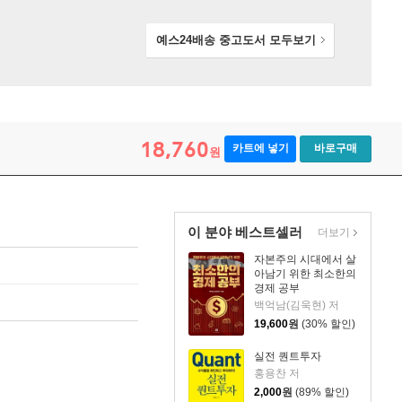
예스24배송 중고도서
모두보기
18,760
카트에 넣기
바로구매
원
이 분야 베스트셀러
더보기
자본주의 시대에서 살
아남기 위한 최소한의
경제 공부
백억남(김욱현) 저
19,600
원
(30% 할인)
실전 퀀트투자
홍용찬 저
2,000
원
(89% 할인)