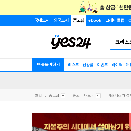
국내도서
외국도서
중고샵
eBook
크레마클럽
C
빠른분야찾기
베스트
신상품
이벤트
바이백
매
웰컴
중고샵
중고 국내도서
비즈니스와 경