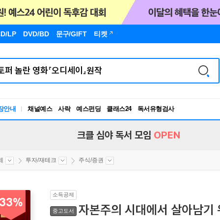
D/LP
DVD/BD
문구
/GIFT
티켓
장안내
채널예스
사락
예스펀딩
클래스24
독서유형검사
RBTI Lab
독서유형검사
크클 심야 독서 모임
OPEN
제
투자/재테크
주식/증권
소득공제
33%
자본주의 시대에서 살아남기 
중고도서