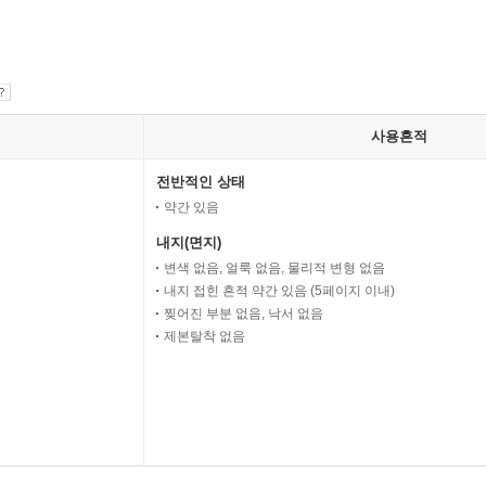
사용흔적
전반적인 상태
약간 있음
내지(면지)
변색 없음, 얼룩 없음, 물리적 변형 없음
내지 접힌 흔적 약간 있음 (5페이지 이내)
찢어진 부분 없음, 낙서 없음
제본탈착 없음