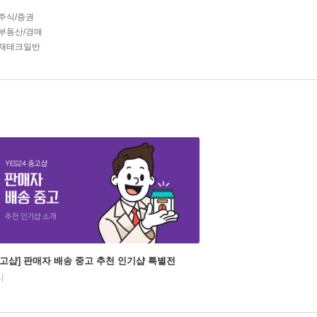
주식/증권
부동산/경매
재테크일반
중고샵] 판매자 배송 중고 추천 인기샵 특별전
시