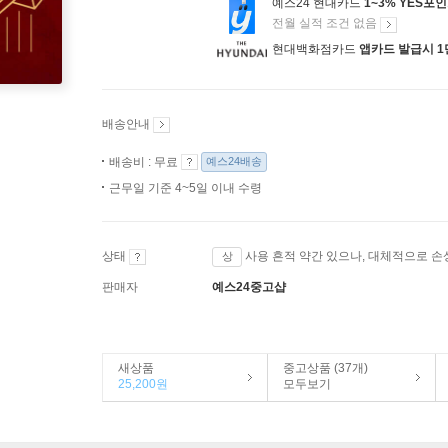
예스24 현대카드
1~3% YES포
전월 실적 조건 없음
현대백화점카드
앱카드 발급시 1
배송안내
배송비 : 무료
예스24배송
근무일 기준 4~5일 이내 수령
상태
사용 흔적 약간 있으나, 대체적으로 손
상
판매자
예스24중고샵
새상품
중고상품 (37개)
25,200원
모두보기