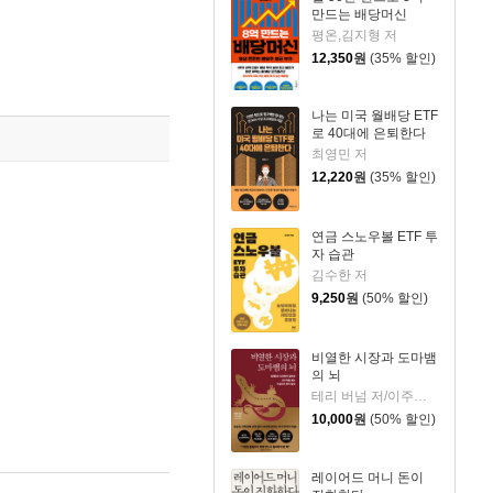
만드는 배당머신
평온,김지형 저
12,350
원
(35% 할인)
나는 미국 월배당 ETF
로 40대에 은퇴한다
최영민 저
12,220
원
(35% 할인)
연금 스노우볼 ETF 투
자 습관
김수한 저
9,250
원
(50% 할인)
비열한 시장과 도마뱀
의 뇌
테리 버넘 저/이주영 역/이상건 감수
10,000
원
(50% 할인)
레이어드 머니 돈이