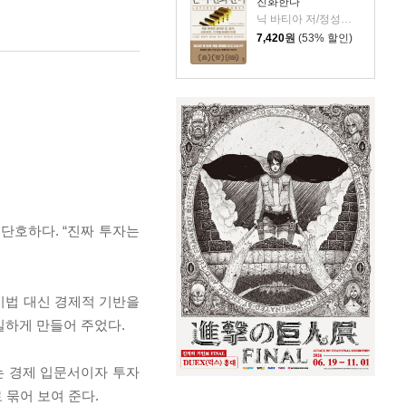
진화한다
닉 바티아 저/정성환 역
7,420
원
(53% 할인)
 단호하다. “진짜 투자는
 기법 대신 경제적 기반을
실하게 만들어 주었다.
내는 경제 입문서이자 투자
 묶어 보여 준다.