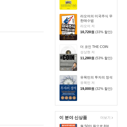
라오어의 미국주식 무
한매수법
라오어 저
10,720
원
(33% 할인)
더 코인 THE COIN
성상현 저
11,280
원
(53% 할인)
유목민의 투자의 정석
유목민 저
19,000
원
(32% 할인)
이 분야 신상품
더보기
월 50만 원으로 8억