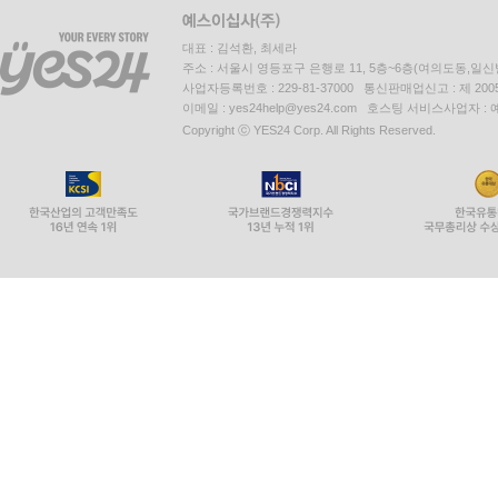
대표 : 김석환, 최세라
주소 : 서울시 영등포구 은행로 11, 5층~6층(여의도동,일신
사업자등록번호 : 229-81-37000 통신판매업신고 : 제 200
이메일 : yes24help@yes24.com 호스팅 서비스사업자 :
Copyright ⓒ YES24 Corp. All Rights Reserved.