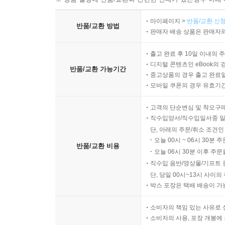
마이페이지 >
반품/교환 신청
반품/교환 방법
판매자 배송 상품은 판매자와
출고 완료 후 10일 이내의 
디지털 콘텐츠인 eBook의 
반품/교환 가능기간
중고상품의 경우 출고 완료일
모바일 쿠폰의 경우 유효기간(
고객의 단순변심 및 착오구
직수입양서/직수입일서중 일
단, 아래의 주문/취소 조건인
오늘 00시 ~ 06시 30분 
반품/교환 비용
오늘 06시 30분 이후 주문
직수입 음반/영상물/기프트 
단, 당일 00시~13시 사이
박스 포장은 택배 배송이 가
소비자의 책임 있는 사유로 
소비자의 사용, 포장 개봉에 