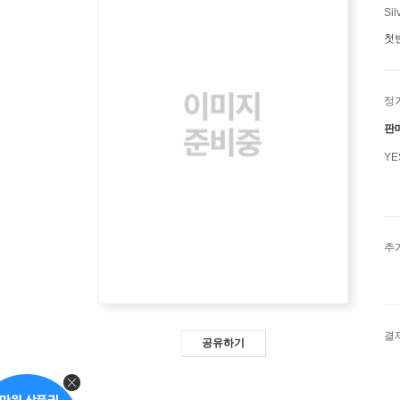
Sil
첫
정
판
Y
추
결
공유하기