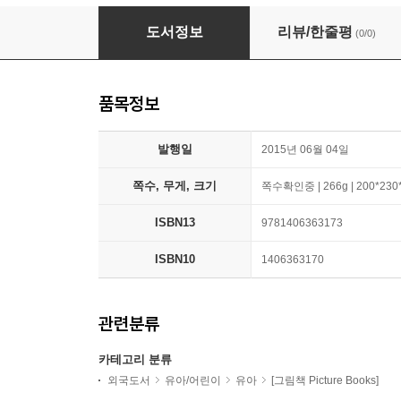
White Book
도서정보
리뷰/한줄평
(0/0)
품목정보
발행일
2015년 06월 04일
쪽수, 무게, 크기
쪽수확인중 | 266g | 200*23
ISBN13
9781406363173
ISBN10
1406363170
관련분류
카테고리 분류
외국도서
유아/어린이
유아
[그림책 Picture Books]