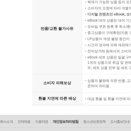
복제가 가능한 상품 등의 포장을 
소비자의 요청에 따라 개별
디지털 컨텐츠인 eBook, 
eBook 대여 상품은 대여 기
모바일 쿠폰 등록 후 취소/환
반품/교환 불가사유
중고상품이 구매확정(자동 
LP상품의 재생 불량 원인이 기
시간의 경과에 의해 재판매가
전자상거래 등에서의 소비자
eBook 세트 상품은 일괄 
1개의 상품으로 취급 및 판매
우, 세트 상품 전부 및 세트
상품의 불량에 의한 반품, 교
소비자 피해보상
준하여 처리됨
환불 지연에 따른 배상
대금 환불 및 환불 지연에 
회사소개
인재채용
이용약관
개인정보처리방침
청소년보호정책
도서홍보안내