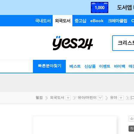
국내도서
외국도서
중고샵
eBook
크레마클럽
C
빠른분야찾기
베스트
신상품
이벤트
바이백
매
웰컴
외국도서
유아/어린이
유아
[
소
직