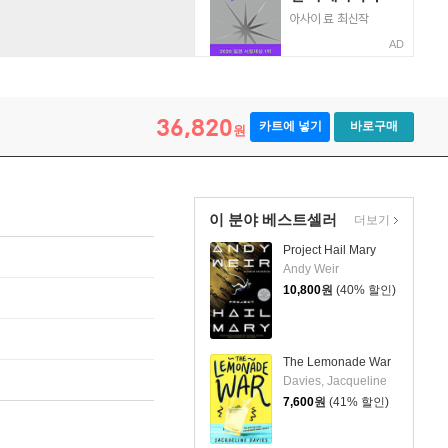
AD
36,820
카트에 넣기
바로구매
원
이 분야 베스트셀러
더보기
Project Hail Mary
Andy Weir
10,800
원
(40% 할인)
The Lemonade War
Davies, Jacqueline
7,600
원
(41% 할인)