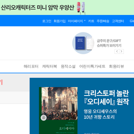
로그인
회원가입
마이페이지
카트
주문/배송
고객센터
Gl
해리포터
캐릭터북
원작소설
어린이특가세트
회원리뷰
기