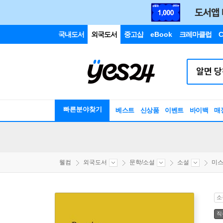
국내도서
외국도서
중고샵
eBook
크레마클럽
C
빠른분야찾기
베스트
신상품
이벤트
바이백
매
웰컴
외국도서
문학/소설
소설
미스
소
직