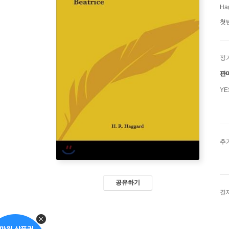
Hag
첫
정
판
Y
추
공유하기
결