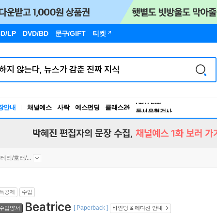
D/LP
DVD/BD
문구
/GIFT
티켓
독서유형검사
RBTI Lab
장안내
채널예스
사락
예스펀딩
클래스24
독서유형검사
박혜진 편집자의 문장 수집,
채널예스 1화 보러 가
테리/호러/...
득공제
수입
Beatrice
[ Paperback ]
수입양서
바인딩 & 에디션 안내