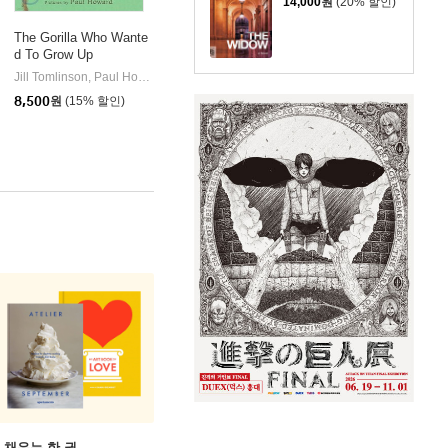
14,000
원
(20% 할인)
The Gorilla Who Wante
d To Grow Up
Jill Tomlinson, Paul Howard
Egmont Books (UK)
|
8,500
원
(15% 할인)
 채우는 한 권