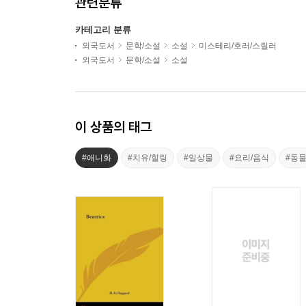
관련분류
카테고리 분류
외국도서
문학/소설
소설
미스테리/호러/스릴러
외국도서
문학/소설
소설
이 상품의 태그
#애니화
#치유/힐링
#일상물
#요리/음식
#동