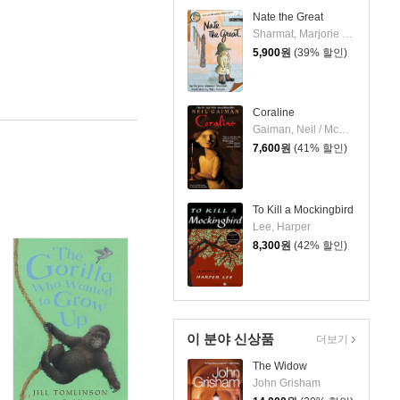
Nate the Great
Sharmat, Marjorie Weinman / Simont, Marc
5,900
원
(39% 할인)
Coraline
Gaiman, Neil / McKean, Dave
7,600
원
(41% 할인)
To Kill a Mockingbird
Lee, Harper
8,300
원
(42% 할인)
이 분야 신상품
더보기
The Widow
John Grisham