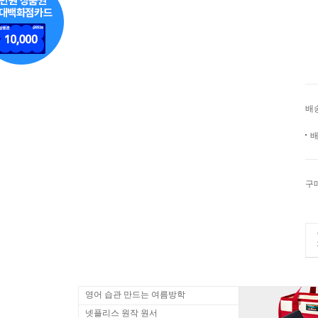
배
배
구
영어 습관 만드는 여름방학
넷플리스 원작 원서