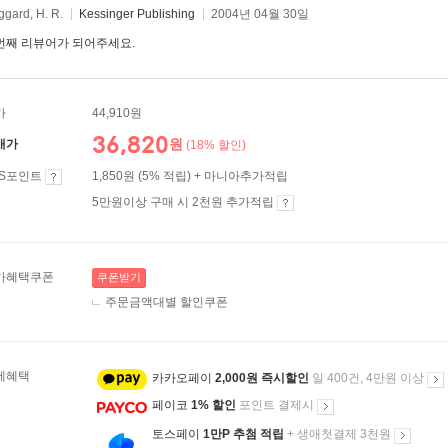
gard, H. R.
Kessinger Publishing
2004년 04월 30일
번째 리뷰어가 되어주세요.
가
44,910원
36,820
원
매가
(18% 할인)
ES포인트
1,850원 (5% 적립) + 마니아추가적립
5만원이상 구매 시 2천원 추가적립
가혜택쿠폰
쿠폰받기
주문금액대별 할인쿠폰
제혜택
카카오페이
2,000원 즉시할인
일 400건, 4만원 이상
페이코
1% 할인
포인트 결제시
토스페이
1만P 추첨 적립
+ 생애첫결제 3천원