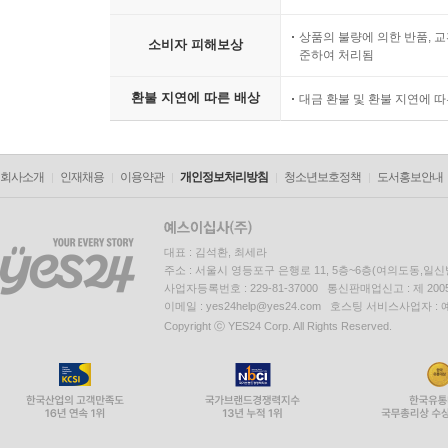
상품의 불량에 의한 반품, 교
소비자 피해보상
준하여 처리됨
환불 지연에 따른 배상
대금 환불 및 환불 지연에 
회사소개
인재채용
이용약관
개인정보처리방침
청소년보호정책
도서홍보안내
대표 : 김석환, 최세라
주소 : 서울시 영등포구 은행로 11, 5층~6층(여의도동,일신
사업자등록번호 : 229-81-37000 통신판매업신고 : 제 200
이메일 : yes24help@yes24.com 호스팅 서비스사업자 :
Copyright ⓒ YES24 Corp. All Rights Reserved.