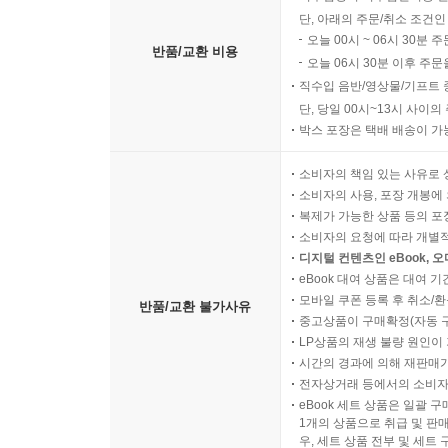
단, 아래의 주문/취소 조건인
오늘 00시 ~ 06시 30분 
반품/교환 비용
오늘 06시 30분 이후 주문
직수입 음반/영상물/기프트 
단, 당일 00시~13시 사이
박스 포장은 택배 배송이 가
소비자의 책임 있는 사유로 
소비자의 사용, 포장 개봉에 
복제가 가능한 상품 등의 포장을 
소비자의 요청에 따라 개별
디지털 컨텐츠인 eBook, 
eBook 대여 상품은 대여 기
모바일 쿠폰 등록 후 취소/환
반품/교환 불가사유
중고상품이 구매확정(자동 
LP상품의 재생 불량 원인이 기
시간의 경과에 의해 재판매가
전자상거래 등에서의 소비자
eBook 세트 상품은 일괄 
1개의 상품으로 취급 및 판매
우, 세트 상품 전부 및 세트