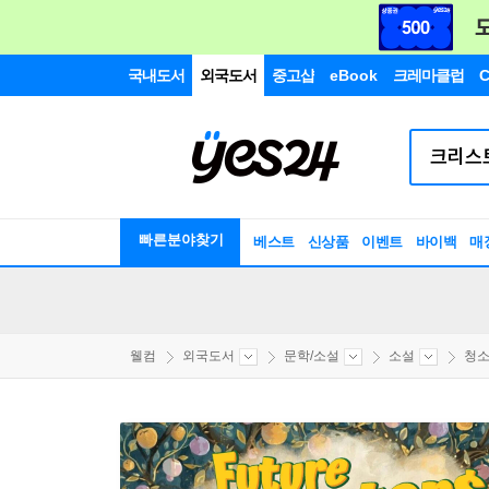
국내도서
외국도서
중고샵
eBook
크레마클럽
C
빠른분야찾기
베스트
신상품
이벤트
바이백
매
웰컴
외국도서
문학/소설
소설
청