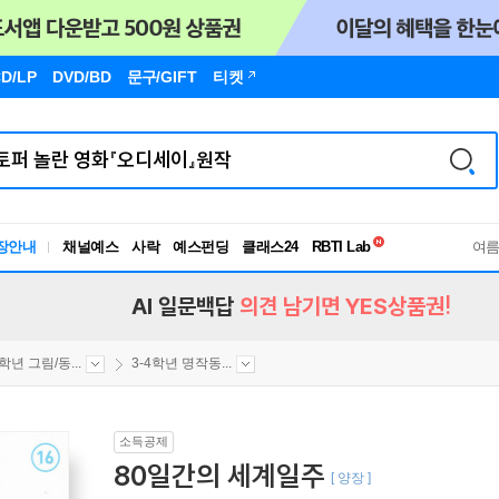
D/LP
DVD/BD
문구
/GIFT
티켓
독서유형검사
RBTI Lab
장안내
채널예스
사락
예스펀딩
클래스24
독서유형검사
여
AI 일문백답
의견 남기면 YES상품권!
4학년 그림/동...
3-4학년 명작동...
소득공제
80일간의 세계일주
[ 양장 ]