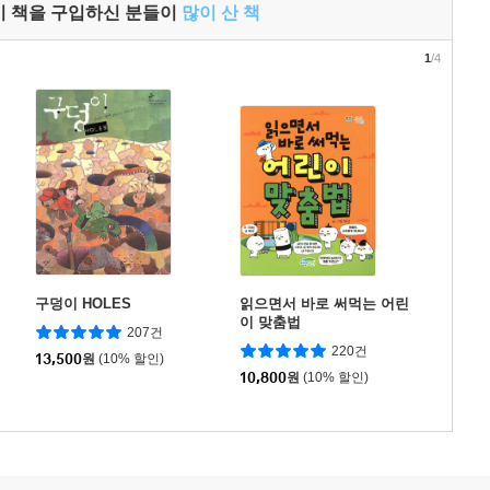
이 책을 구입하신 분들이
많이 산 책
1
/4
구덩이 HOLES
읽으면서 바로 써먹는 어린
이 맞춤법
207건
220건
13,500
원
(10% 할인)
10,800
원
(10% 할인)