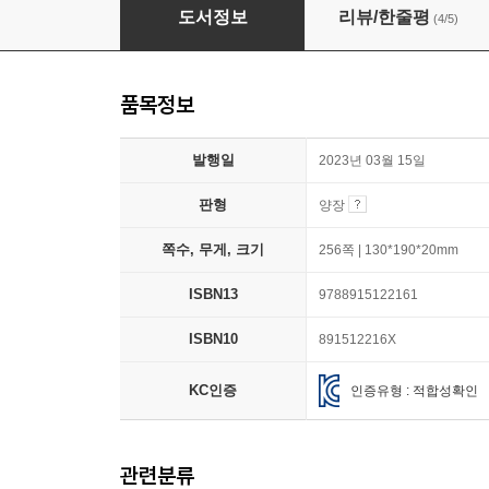
80일간의 세계일주
도서정보
리뷰/한줄평
(4/5)
품목정보
발행일
2023년 03월 15일
판형
양장
쪽수, 무게, 크기
256쪽 | 130*190*20mm
ISBN13
9788915122161
ISBN10
891512216X
KC인증
인증유형 : 적합성확인
관련분류