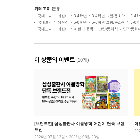
카테고리 분류
국내도서
어린이
3-4학년
3-4학년 그림/동화책
3-4
국내도서
어린이
5-6학년
5-6학년 그림/동화책
5-6
국내도서
어린이
어린이 문학
그림/동화책
명작동화/
이 상품의 이벤트
(10개)
[브랜드전] 삼성출판사 여름방학 어린이 단독 브랜
이
드전
20
2026년 07월 13일 ~ 2026년 08월 23일