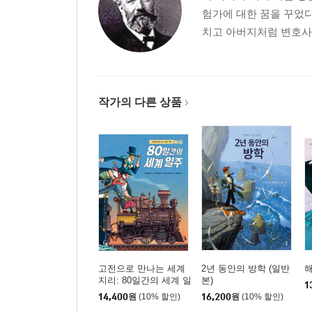
험가에 대한 꿈을 꾸었다
치고 아버지처럼 변호사가
작가의 다른 상품
고전으로 만나는 세계
2년 동안의 방학 (일반
해
지리: 80일간의 세계 일
본)
1
주
14,400
원
(10% 할인)
16,200
원
(10% 할인)