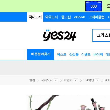
국내도서
외국도서
중고샵
eBook
크레마클럽
C
빠른분야찾기
베스트
신상품
이벤트
바이백
매
웰컴
국내도서
어린이
3-4학년
3-