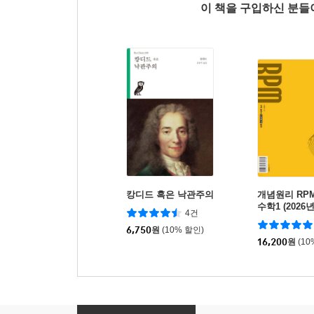
이 책을 구입하신 분
캉디드 혹은 낙관주의
개념원리 RP
수학1 (2026
4건
6,750
원
(10% 할인)
16,200
원
(10