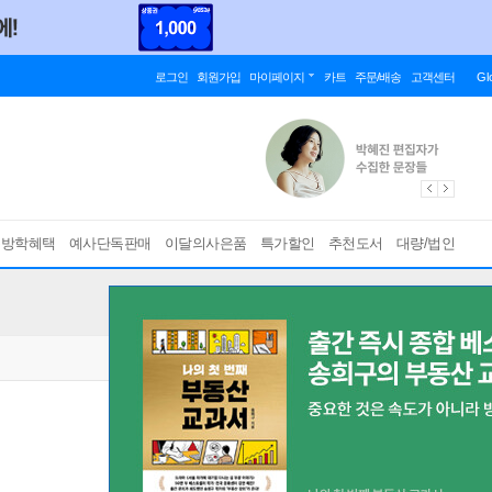
로그인
회원가입
마이페이지
카트
주문/배송
고객센터
Gl
름방학혜택
예사단독판매
이달의사은품
특가할인
추천도서
대량/법인