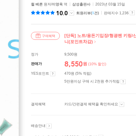
쥘 베른
원저/
이영옥
역
삼성출판사
2023년 03월 15일
10.0
회원리뷰(
9
건)
판매지수 1,236
[단독] 노트/용돈기입장/형광펜 키링/
구매혜택
니(포인트차감)
정가
9,500원
8,550
원
판매가
(10% 할인)
YES포인트
470원 (5% 적립)
5만원이상 구매 시 2천원 추가적립
결제혜택
카드/간편결제 혜택을 확인하세요
배송안내