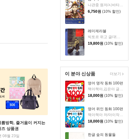
나관중 원저/시바타 카츠모 편역/임희진 역
6,750
원
(10% 할인)
레미제라블
빅토르 위고 글/귀스타브 브리옹 그림/염명순 역
19,800
원
(10% 할인)
이 분야 신상품
더보기
영어 명작 동화 100편
책아책아,김은아 글/아이작 더스트,마이클 A. 푸틀랙 감수
18,000
원
(10% 할인)
영어 위인 동화 100편
책아책아 저/아이작 더스트,마이클 A. 푸틀랙 감수
18,000
원
(10% 할인)
여름방학, 줄거움이 커지는
퀴즈 상품권
한글 숲의 동물들
년 08월 23일