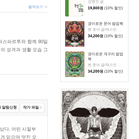
강병인 글
펼쳐보기
19,800
원
(10% 할인)
경이로운 문어 팝업북
벤 호어 글/재스민 플로이드 그림/조은영 역
34,200
원
(10% 할인)
파스파르투와 함께 80일
의 성격과 생활 모습 그
경이로운 개구리 팝업
북
벤 호어 글/재스민 플로이드 그림/조은영 역
34,200
원
(10% 할인)
 알림신청
작가 파일
났다. 어린 시절부
겨 읽으며 멋진 모