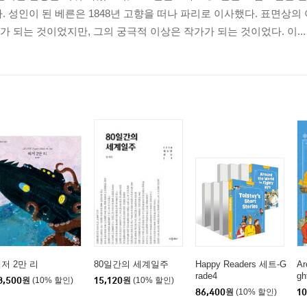
. 성인이 된 베른은 1848년 고향을 떠나 파리로 이사했다. 표면상의
 되는 것이었지만, 그의 궁극적 이상은 작가가 되는 것이었다. 이...
저 2만 리
80일간의 세계일주
Happy Readers 세트-G
Ar
rade4
gh
3,500
원
(10% 할인)
15,120
원
(10% 할인)
86,400
원
(10% 할인)
10