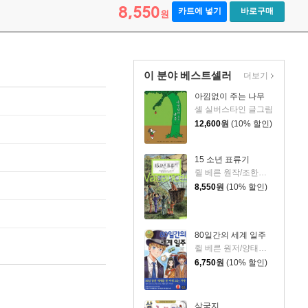
8,550
카트에 넣기
바로구매
원
이 분야 베스트셀러
더보기
아낌없이 주는 나무
셸 실버스타인 글그림
12,600
원
(10% 할인)
15 소년 표류기
쥘 베른 원작/조한기 역/김순금 그림/김준우 해설
8,550
원
(10% 할인)
80일간의 세계 일주
쥘 베른 원저/양태석 글/한송이 그림
6,750
원
(10% 할인)
삼국지