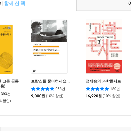
들이
함께 산 책
M 고등 공통
브람스를 좋아하세요...
정재승의 과학콘서트
년용)
958건
180건
393건
9,000
원
(10% 할인)
16,920
원
(10% 할인)
% 할인)