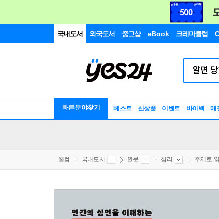
국내도서
외국도서
중고샵
eBook
크레마클럽
C
빠른분야찾기
베스트
신상품
이벤트
바이백
매
웰컴
국내도서
인문
심리
주제로 읽는