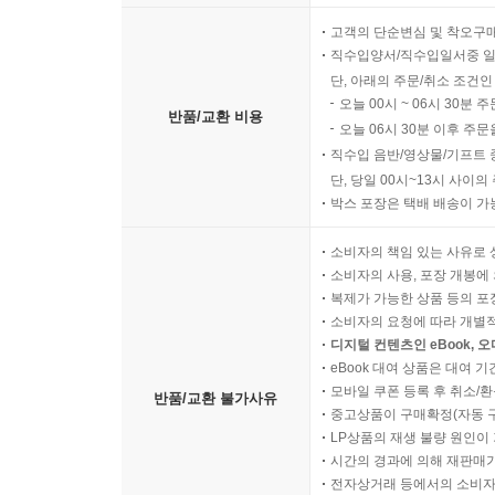
고객의 단순변심 및 착오구
직수입양서/직수입일서중 일
단, 아래의 주문/취소 조건인
오늘 00시 ~ 06시 30분 
반품/교환 비용
오늘 06시 30분 이후 주문
직수입 음반/영상물/기프트 
단, 당일 00시~13시 사이
박스 포장은 택배 배송이 가
소비자의 책임 있는 사유로 
소비자의 사용, 포장 개봉에 
복제가 가능한 상품 등의 포장을 
소비자의 요청에 따라 개별
디지털 컨텐츠인 eBook, 
eBook 대여 상품은 대여 기
모바일 쿠폰 등록 후 취소/환
반품/교환 불가사유
중고상품이 구매확정(자동 
LP상품의 재생 불량 원인이 기
시간의 경과에 의해 재판매가
전자상거래 등에서의 소비자