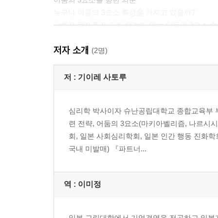
누구나 어둠의 3요소 특성을 가지고 있을까?
사회적 문제를 일으킬 우려가 있는 어둠의 3요소 수
어둠의 3요소 특성은 타고나는 것일까? 아니면 환
저자 소개
행동유전학 세 가지 법칙에서 본, 세 가지 특성
(2명)
어둠의 3요소라는 개념을 알아둘 때의 장점
저 :
기이레 사토루
제2장 3인의 악마와 가면 속 얼굴
심리학 박사이자 슈난공립대학교 종합교육부 부교
리더의 위치에 올라가는 사람이 많다 - 나르시시스
련 전략, 어둠의 3요소(마키아벨리즘, 나르시시
성공하기 쉽고, 연봉이 높다? - 나르시시스트의 장
회, 일본 사회심리학회, 일본 인간 행동 진화학
관련성의 초콜릿 케이크 이론 - 나르시시스트의 장
국내 미발매) 『파트너...
‘나르시시즘 악마’의 민낯
나르시시즘이 강한 대표적인 캐릭터
리더가 되기에는 유리하지만 … - 마키아벨리안의 
역 :
이미정
마키아벨리안이 사회에서 올바른 행동을 취하는 상
- 마키아벨리안의 장단점
당근과 채찍을 적절하게 활용하는 조종 전략 - 마
일본 교린대학에서 기업경영을 전공하고 일본계 