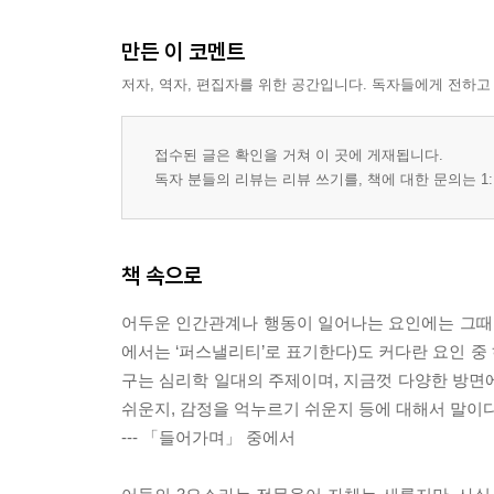
나르시시즘 → 자기애성 인격장애?
사이코패시 → 반사회성 인격장애?
만든 이 코멘트
마키아벨리즘 → 편집성 인격장애?
저자, 역자, 편집자를 위한 공간입니다. 독자들에게 전하고
어둠의 3요소와 IQ의 상관관계
리더십도 퍼스낼리티에 따라 다르다
접수된 글은 확인을 거쳐 이 곳에 게재됩니다.
파트너 선택 기준이 낮은 어두운 사람들
독자 분들의 리뷰는 리뷰 쓰기를, 책에 대한 문의는 1:
뺏고 뺏기는 것이 특징인 파트너 관계
성욕이 강하기 때문일까? 아니면 폭력으로서의 행
강간 통념을 믿는 어둠의 3요소
책 속으로
진화론의 관점에서 본 해석
기만적 시그널링 - HSP를 어필하기 쉽다고?
어두운 인간관계나 행동이 일어나는 요인에는 그때의 
미덕&피해자 시그널링에 속지 마라
에서는 ‘퍼스낼리티’로 표기한다)도 커다란 요인 중
구는 심리학 일대의 주제이며, 지금껏 다양한 방면
제4장 네 번째 악마, 사디즘에 대해서
쉬운지, 감정을 억누르기 쉬운지 등에 대해서 말이다
--- 「들어가며」 중에서
사회에서 기피되는 또 하나의 성향
일상적 사디즘이 긍정적인 효과를 가져오기도 한다