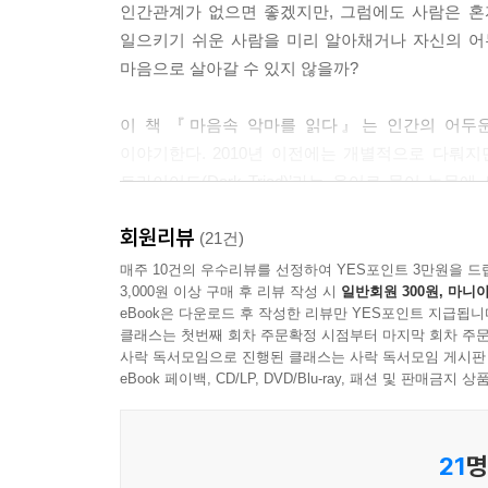
제6장 마음속 악마를 길들이는 법
인간관계가 없으면 좋겠지만, 그럼에도 사람은 혼자
--- 「제3장 악마들이 합체된 하나의 악마, 어둠의 
일으키기 쉬운 사람을 미리 알아채거나 자신의 어
내면의 어둠의 3요소 성향을 알아내려면?
마음으로 살아갈 수 있지 않을까?
일반적인 개인 특성으로서의 마조히즘 경향은 ‘양성 마
인터넷상에 있는 어둠의 3요소 테스트를 신뢰해도 
고 하면 반대말은 ‘악성 마조히즘’이라고 생각할 수
어둠의 3요소 테스트는 어떠한 방면에서 실시되고 
이 책 『마음속 악마를 읽다』는 인간의 어두운 
서의 가학적 성향(일상적 사디즘)으로 나뉘듯, 마
그 외의 어둠의 3요소 측정척도
이야기한다. 2010년 이전에는 개별적으로 다뤄
히즘)으로 나뉜다. 이른바 마일드 마조히즘(온건한 
자기 내면의 어둠의 3요소 특성을 자각하여 조절할 
트라이어드(Dark Triad)’라는 용어로 묶어 
예를 들면 입이 얼얼해지는 매운맛을 선호하고, 마사
어둠의 3요소 특성이 강한 사람은 자신의 성격을 
‘다크 트라이어드(Dark Triad, 어둠의 3요소)
좋아하는 성향을 말한다. 아마도 여러분이 직관적
어둠의 3요소가 낮은 사람도 살아가기 힘들까?
회원리뷰
사회적 문제 행동 등을 어떤 사람이, 왜 행동하는지
(21건)
--- 「제4장 네 번째 악마, 사디즘에 대해서」 중에
이해할 수 있게 해준다. 심리학이라는 학문이 인간
매주 10건의 우수리뷰를 선정하여 YES포인트 3만원을 드
나가며_다른 의미로 말이 와전되지 않길 바라며
3,000원 이상 구매 후 리뷰 작성 시
일반회원 300원, 마니아
어둠의 3요소를 이해하는 것은 ‘나’와 ‘남’을 객관
스페인 근로자를 대상으로 한 연구에서 한 가지 
참고·인용 문헌
eBook은 다운로드 후 작성한 리뷰만 YES포인트 지급됩니
점이다. 의외라는 반응을 보이는 사람도 많을 것이
클래스는 첫번째 회차 주문확정 시점부터 마지막 회차 주문
사람이라면 누구나 마음속에 악마 하나쯤은 있지 
사락 독서모임으로 진행된 클래스는 사락 독서모임 게시판
쉽게 예상할 수 있다. 그래서 불합리함을 느끼더
중요한 건, 마음속 악마를 파악하고 길들이기!
eBook 페이백, CD/LP, DVD/Blu-ray, 패션 및 판매금
면 어떻게 될까? 마키아벨리안의 타인을 대한 공격
이 괴롭힘의 대상이 되기 쉽다는 말에 수긍이 갈 것
사람의 내면은 흑과 백으로 나눌 수 없다. 빛이
21
명
그라데이션으로 경계가 명확하지 않기도 하다. 사이코
--- 「제5장 자기 자신과 타인 내면의 악마를 파악하는 방