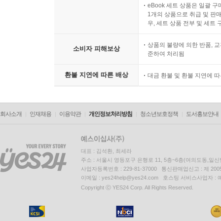
eBook 세트 상품은 일괄 
1개의 상품으로 취급 및 판매
우, 세트 상품 전부 및 세트
상품의 불량에 의한 반품, 교
소비자 피해보상
준하여 처리됨
환불 지연에 따른 배상
대금 환불 및 환불 지연에 
회사소개
인재채용
이용약관
개인정보처리방침
청소년보호정책
도서홍보안내
대표 : 김석환, 최세라
주소 : 서울시 영등포구 은행로 11, 5층~6층(여의도동,일신
사업자등록번호 : 229-81-37000 통신판매업신고 : 제 200
이메일 : yes24help@yes24.com 호스팅 서비스사업자 :
Copyright ⓒ YES24 Corp. All Rights Reserved.