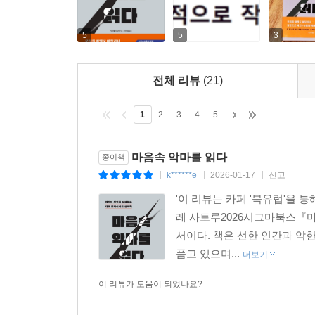
5
5
3
전체 리뷰
(21)
1
2
3
4
5
마음속 악마를 읽다
종이책
k******e
2026-01-17
신고
|
|
|
'이 리뷰는 카페 '북유럽'을
레 사토루2026시그마북스『
서이다. 책은 선한 인간과 악
품고 있으며...
더보기
이 리뷰가 도움이 되었나요?