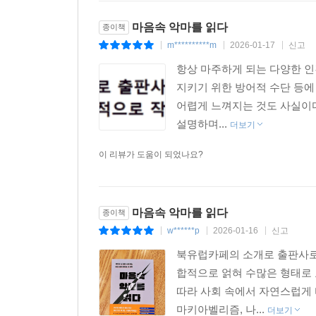
마음속 악마를 읽다
종이책
m**********m
2026-01-17
신고
|
|
|
항상 마주하게 되는 다양한 인
지키기 위한 방어적 수단 등에
어렵게 느껴지는 것도 사실이다
설명하며...
더보기
이 리뷰가 도움이 되었나요?
마음속 악마를 읽다
종이책
w******p
2026-01-16
신고
|
|
|
북유럽카페의 소개로 출판사로
합적으로 얽혀 수많은 형태로
따라 사회 속에서 자연스럽게
마키아벨리즘, 나...
더보기