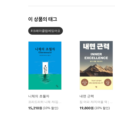
이 상품의 태그
#크레마클럽에있어요
니체의 초월자
내면 근력
프리드리히 니체 저/김철 편역
히읏
짐 머피 저/지여울 역
윌북(
|
|
15,210
원
(10% 할인)
19,800
원
(10% 할인)