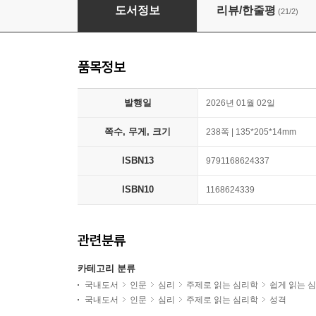
마음속 악마를 읽다
도서정보
리뷰/한줄평
(21/2)
품목정보
발행일
2026년 01월 02일
쪽수, 무게, 크기
238쪽 | 135*205*14mm
ISBN13
9791168624337
ISBN10
1168624339
관련분류
카테고리 분류
국내도서
인문
심리
주제로 읽는 심리학
쉽게 읽는 
국내도서
인문
심리
주제로 읽는 심리학
성격