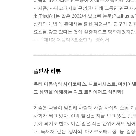
어둠의 3요소라는 전문용어 자체는 새롭지만, 사실
마조히즘이 높은 사람은 사디즘도 높을까?
시시즘, 사이코패시로 구성된다. 왜 그동안 연구가 
‘사디즘 악마’의 민낯
rk Triad)’라는 말은 2002년 발표된 논문(Paulh
사디즘이 강한 대표적인 캐릭터
성격의 개념’에 관해서는 훨씬 예전부터 연구가 진행
다섯 번째 악마? 스파이트의 정체
요소를 갖고 있다는 것이 실증적으로 명확해졌지만,
--- 「제1장 어둠의 3요소란?」 중에서
제5장 자기 자신과 타인 내면의 악마를 파악하는 
여기에서 미국 대통령에 대해 잘 알고 있는 121명이
SNS상에서 보게 되는 어둠의 3요소
령의 성과에 대해서도 62명의 대통령 역사 연구자(
아무렇지도 않게 거짓말하는 사람은 어둠의 3요소 
출판사 리뷰
려움 없는 지배성 측면이 높은 대통령은 전체적으로 
각 퍼스낼리티에 따라 거짓말 양상이 다르다
영역에서 힘을 발휘하는 것으로 확인됐다. 한편 도덕
갑질이나 정신적 폭력을 가하는 사람은 어둠의 3요
우리 마음속의 사이코패스, 나르시시스트, 마키아벨
과 그 외 사이코패시와의 관련성은 보이지 않았다.
남녀 모두 낮은 페미니즘 & 미소지니
그 심연을 이해하는 다크 트라이어드 심리학!
--- 「제2장 3인의 악마와 가면 속 얼굴」 중에서
샤덴프로이데, 심각한 불행을 통해서는 나타나지 
어둠의 3요소가 선호하는 직업?
기술은 나날이 발전해 사람과 사람 사이의 소통 기
사실 기만적 시그널링에는 미덕 시그널링(virtue s
어둠의 3요소 성향이 높은 것은 학대 탓?
사회가 되고 있다. AI의 발전은 지금 보고 있는 
내는 경향이 높다고 한다. 미덕 시그널링이란 자신
진짜로 피해자일까? 애초에 피해자 의식을 갖기 쉬
것이 되기도 한다. 이런 일은 작은 단위에서도 일어
로는 선량하고 성실하지 않더라도 다른 사람에게는 
내 독재자 같은 상사의 마이크로매니징 등 일상
요한 일을 맡기시다니…”처럼 겸손하면서도 사람들에