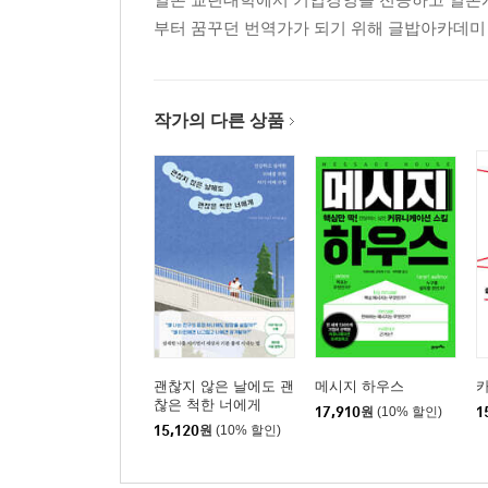
마키아벨리즘이 강한 대표적인 캐릭터
부터 꿈꾸던 번역가가 되기 위해 글밥아카데미 
‘마키아벨리즘 악마’의 민낯
삶의 괴로움을 느끼지 못한다 - 사이코패스의 장단
스포츠에서 발휘되는 사이코패시 - 사이코패스의 
작가의 다른 상품
성공한 사이코패스, 스티브 잡스 - 사이코패스의 
두려움을 모르면 성공한다? - 사이코패스의 장단점
혁신적인 대통령은 사이코패스? - 사이코패스의 장
영웅과 범죄자는 종이 한 장 차이? - 사이코패스의
사이코패시가 강한 대표적인 캐릭터
‘사이코패시 악마’의 민낯
인간관계를 중시하는 나르시시스트
가장 인기가 많은 어둠의 퍼스낼리티는?
마키아벨리즘·사이코패시보다 나르시시즘이 좋은 
괜찮지 않은 날에도 괜
메시지 하우스
마키아벨리안은 흐린 날에 능력을 발휘한다
찮은 척한 너에게
17,910
원
(10% 할인)
1
15,120
원
(10% 할인)
제3장 악마들이 합체된 하나의 악마, 어둠의 3요소