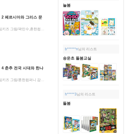
늘봄
 2 페르시아와 그리스 문
24년 08월 29일
흔한남매 원저/진서 등저/팀키즈 그림/곽민수,흔한컴퍼니 감수/전국역사교사모임 세계사 분과 기획
주니어김영
|
b******n
님의 리스트
송운초 돌봄교실
4 춘추 전국 시대와 한나
4월 29일
흔한남매 원저/진서 등저/팀키즈 그림/흔한컴퍼니 감수/전국역사교사모임 세계사 분과 기획
주니어김영사
20
|
|
h*****3
님의 리스트
돌봄
25년 12월 10일