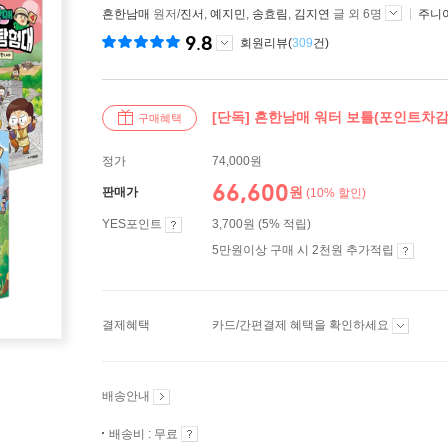
흔한남매
원저/
진서
,
예지민
,
송효림
,
김지연
글 외 6명
주니
9.8
회원리뷰(
309
건)
[단독] 흔한남매 워터 보틀(포인트차감
구매혜택
정가
74,000원
66,600
원
판매가
(10% 할인)
YES포인트
3,700원 (5% 적립)
5만원이상 구매 시 2천원 추가적립
결제혜택
카드/간편결제 혜택을 확인하세요
배송안내
배송비 : 무료