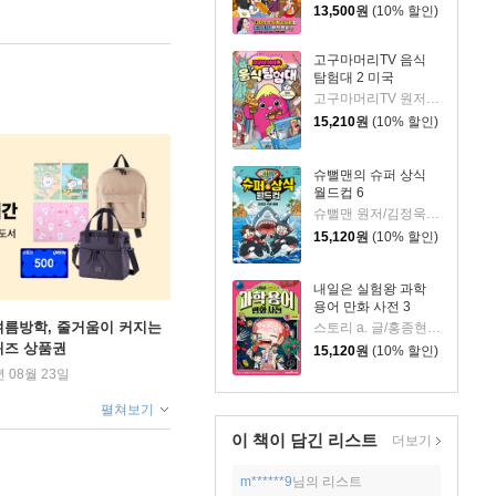
13,500
원
(10% 할인)
고구마머리TV 음식
탐험대 2 미국
고구마머리TV 원저/서후 글/김기수 그림
15,210
원
(10% 할인)
슈뻘맨의 슈퍼 상식
월드컵 6
슈뻘맨 원저/김정욱 글/이혜림 그림/권경아,샌드박스네트워크 감수
15,120
원
(10% 할인)
내일은 실험왕 과학
용어 만화 사전 3
여름방학, 줄거움이 커지는
스토리 a. 글/홍종현 그림/박완규,이정모 감수
퀴즈 상품권
15,120
원
(10% 할인)
년 08월 23일
펼쳐보기
이 책이 담긴
리스트
더보기
m******9
님의 리스트