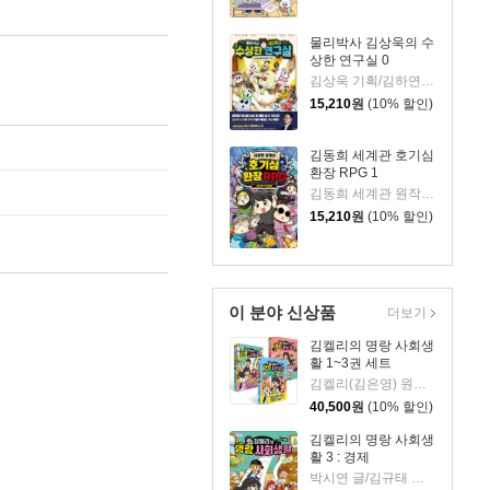
물리박사 김상욱의 수
상한 연구실 0
김상욱 기획/김하연 글/정순규 그림
15,210
원
(10% 할인)
김동희 세계관 호기심
환장 RPG 1
김동희 세계관 원작/박종은 글/이정태 그림
15,210
원
(10% 할인)
이 분야 신상품
더보기
김켈리의 명랑 사회생
활 1~3권 세트
김켈리(김은영) 원저/박시연,배성호 글/김규태 그림
40,500
원
(10% 할인)
김켈리의 명랑 사회생
활 3 : 경제
박시연 글/김규태 그림