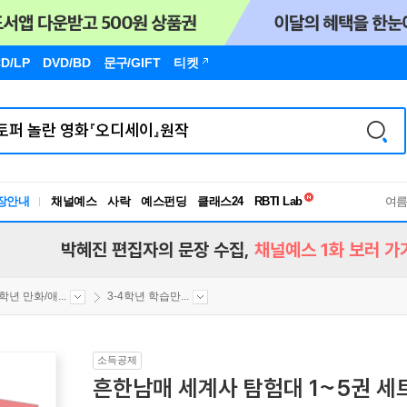
D/LP
DVD/BD
문구
/GIFT
티켓
독서유형검사
장안내
채널예스
사락
예스펀딩
클래스24
RBTI Lab
여
독서유형검사
박혜진 편집자의 문장 수집,
채널예스 1화 보러 가
4학년 만화/애...
3-4학년 학습만...
소득공제
흔한남매 세계사 탐험대 1~5권 세