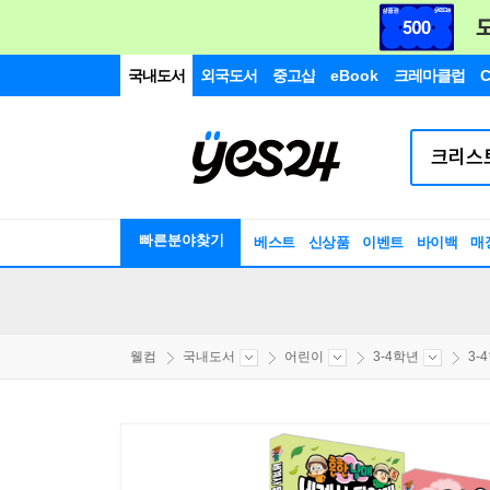
국내도서
외국도서
중고샵
eBook
크레마클럽
C
빠른분야찾기
베스트
신상품
이벤트
바이백
매
웰컴
국내도서
어린이
3-4학년
3-