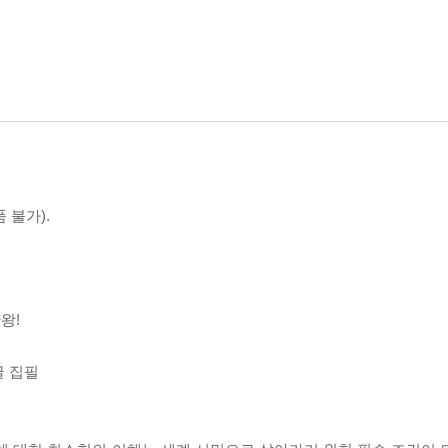
 불가).
왕!
글 집필