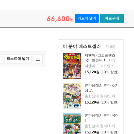
66,600
카트에 넣기
바로구매
원
이 분야 베스트셀러
더보기
백앤아×고고프렌즈
매
리스트에 넣기
국어별동대 1 : 시작
백앤아 고고프렌즈 원저/한바리 글/정수영 그림/김선 감수
15,120
원
(10% 할인)
흔한남매의 흔한 호기
심 15
흔한남매 원저/안치현 글/유난희 그림/이정모,흔한컴퍼니 감수
15,120
원
(10% 할인)
흔한남매의 흔한 국어
1
흔한남매 원저/최재연 글/도니패밀리 그림
15,120
원
(10% 할인)