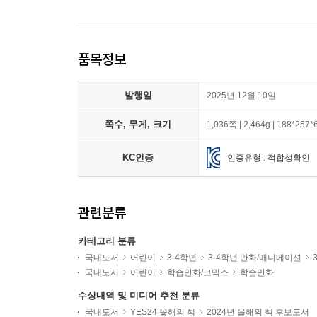
품목정보
발행일
2025년 12월 10일
쪽수, 무게, 크기
1,036쪽 | 2,464g | 188*257
KC인증
인증유형 : 적합성확인
관련분류
카테고리 분류
국내도서
어린이
3-4학년
3-4학년 만화/애니메이션
국내도서
어린이
학습만화/코믹스
학습만화
수상내역 및 미디어 추천 분류
국내도서
YES24 올해의 책
2024년 올해의 책 후보도서