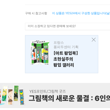
구매 시 참고사항
이 상품은 YES24에서 구성한 상품입니다(낱개
이미 소장하고 있다면 판매해 보세요!
프랑스
퐁피두센터 기획
[아트 팝업북]
초현실주의
팝업 갤러리