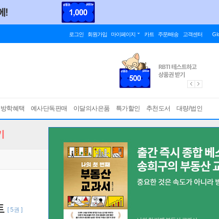
로그인
회원가입
마이페이지
카트
주문/배송
고객센터
Gl
름방학혜택
예사단독판매
이달의사은품
특가할인
추천도서
대량/법인
기
트
[ 5권 ]