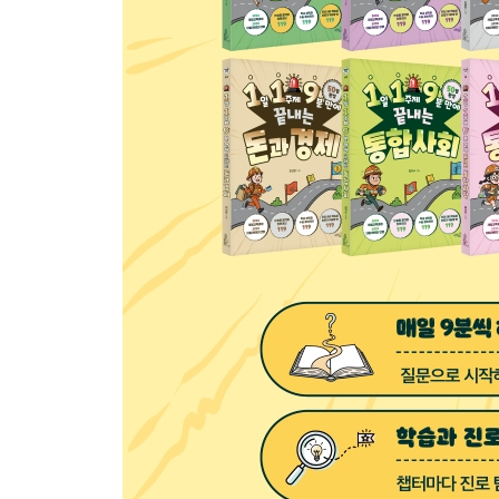
33일차. 마지노선이 사람 이름이었다고?
34일차. 태국에서는 망고랑 밥을 같이 먹는대
35일차. 강원도에서 사과가 자란다고?
36일차. 혼자 밥 먹는 게 뭐가 어때서!
37일차. AI가 판사님 대신 재판한다고?
38일차. 지도에도 안 나오는 섬이 태평양에 있다고?
39일차. 1982년부터 팬이었는데, 야구장에 못 들
40일차. 밤에 시킨 택배가 아침에 도착한다고?
진로119. 지구를 지키고 환경을 설계하는 사람, 
5부. 세상과 점점 더 가까워지려면?
41일차. 태국에 ‘물총 축제’가 있다고?
42일차. 브라질에서는 결혼을 하려면 시험을 본다고
43일차. 목이 길어야 미인이라는 마을이 있다고?
44일차. 이러다가 ‘마라 김치’까지 나오겠다고?
45일차. 메탄올이 코로나19 예방에 효과가 있다고?
46일차. 요즘은 과몰입이 대세