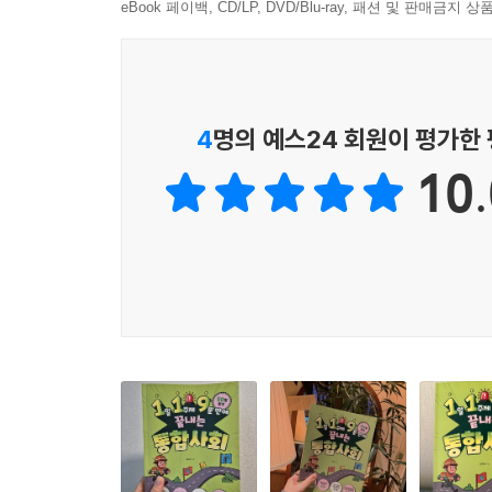
eBook 페이백, CD/LP, DVD/Blu-ray, 패션 및 판매금
문해력·인문학·AI·영어·수학·글쓰기·한국사 등 각
있다.
■ 논술형 평가까지 대비되는 사고력 구조
4
명의 예스24 회원이 평가한
‘질문 → 사고 전개 → 개념 이해 → 정리’의 흐름
10.
■ 《실력 쑥쑥 119》로 바로 복습
각 꼭지 뒤에는 당일 학습을 확인하는 간단한 문제가 
■ 《더 알아보기 119》로 스스로 확장하는 공부
각 주제와 연결된 책·영상·웹사이트를 제공해 더 궁
■ ‘진로 119’로 배움과 미래의 자연스러운 연결
각 챕터마다 해당 학습과 연관된 진로를 소개해 배운
이런 학생에게 추천해요!
- 공부 습관을 새롭게 만들고 싶은 학생