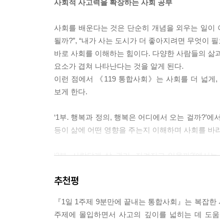
사회적 사고력을 확장하는 사회 공부
--- p.201-202
사회를 배운다는 것은 단순히 개념을 외우는 일이 아
될까?”, “내가 사는 도시가 더 좋아지려면 무엇이 
바로 사회를 이해하는 힘이다. 다양한 사람들의 삶과
요소가 겹쳐 나타난다는 것을 알게 된다.
이런 점에서 《119 통합사회》는 사회를 더 넓게
보게 한다.
‘1부. 행복과 정의, 행복은 어디에서 오는 걸까?’
등이 삶에 어떤 영향을 주는지 이해하며 사회를 바라
‘2부. 사람답게 살 권리, 지켜지고 있을까?’에서
다양한 사례를 통해 차별과 편견을 인식하고, 권리
추천평
‘3부. 돈보다 더 중요한 게 있다면?’에서는 소비
『1일 1주제 9분만에 끝내는 통합사회』는 복잡한
판단의 기준을 스스로 세우고, 지속 가능한 삶에 대해
주제에 몰입하면서 사고의 깊이를 넓히는 데 도움