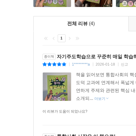
- 교과 개념을 스토리와 질문으로 쉽게 익히고 싶은
- 논술형 평가 대비가 필요한 학생
- 진로를 막연히 고민 중인 학생
전체 리뷰
(4)
- 스스로 공부를 확장하고 싶은 호기심 많은 학생
1
자기주도학습으로 꾸준히 매일 학습
종이책
1*********a
2026-01-18
신고
|
|
|
책을 읽어보면 통합사회의 핵심 
도덕 교과에 연계해서 폭넓게 
연하게 주제와 관련된 핵심 내
소개되...
더보기
이 리뷰가 도움이 되었나요?