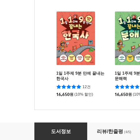
1일 1주제 9분 만에 끝내는
1일 1주제 9
한국사
문해력
12건
16,650
원
(10% 할인)
16,650
원
(10
1일 1주제 9분 만에 끝내는 통합사회
도서정보
리뷰/한줄평
(4/5)