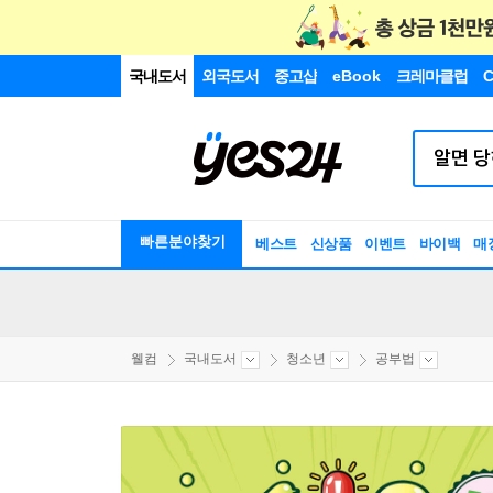
국내도서
외국도서
중고샵
eBook
크레마클럽
C
빠른분야찾기
베스트
신상품
이벤트
바이백
매
웰컴
국내도서
청소년
공부법