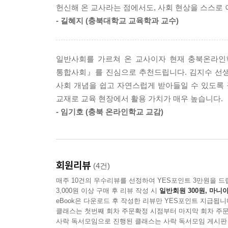
헌신해 온 교사라는 점에서도, 사회 현상을 스스로
‘4부. 우리가 사는 공간은 어떻게 바뀌고 있을까?
- 길혜지 (충북대학교 교육학과 교수)
배송, 농업 변화 등 빠르게 변하는 사회 환경을 다양
‘5부. 세상과 점점 더 가까워지려면?’에서는 세계
일반사회를 가르쳐 온 교사이자 현재 충북온라인
있게 세상을 바라보는 글로벌 감수성을 기를 수 있다
통합사회』를 진심으로 추천드립니다. 김지수 선생
사회 개념을 쉽고 자연스럽게 받아들일 수 있도록 
‘진로119’에서는 도시계획가, 사회단체 활동가
교재로 교육 현장에서 활용 가치가 매우 높습니다.
소개한다. 통합사회를 통해 세상을 보는 힘을 키워 나
- 임기호 (충북 온라인학교 교감)
50일 완성, 1일 1주제 9분 만에 끝내는
119 시리즈의 특징
회원리뷰
(4건)
■ 1일 1주제, 9분 공부 습관 - 50일 완성
매주 10건의 우수리뷰를 선정하여 YES포인트 3만원을 드
매일 한 가지 주제를 이야기처럼 읽으며 ‘왜 배
3,000원 이상 구매 후 리뷰 작성 시
일반회원 300원, 마니아
쌓이게 된다.
eBook은 다운로드 후 작성한 리뷰만 YES포인트 지급됩니
클래스는 첫번째 회차 주문확정 시점부터 마지막 회차 주문
사락 독서모임으로 진행된 클래스는 사락 독서모임 게시판
■ 교과와 바로 연결되는 핵심 키워드