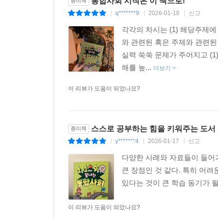
통합사회 시작은 이 책으로!
종이책
q*******9
2026-01-18
신고
|
|
|
각각의 차시는 (1) 해당주제에 
와 관련된 혹은 주제와 관련된 
실력 쑥쑥 문제가 주어지고 (1
해를 높...
더보기
이 리뷰가 도움이 되었나요?
스스로 공부하는 힘을 키워주는 도서
종이책
y*******4
2026-01-17
신고
|
|
|
다양한 사례와 자료들이 들어가
큰 장점인 것 같다. 특히 어
있다는 것이 큰 학습 동기가 
이 리뷰가 도움이 되었나요?