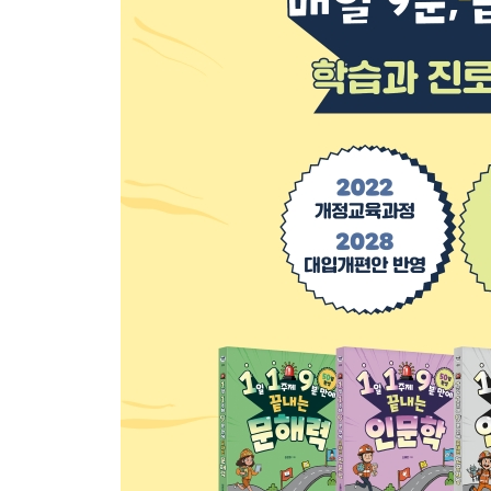
3부. 돈보다 더 중요한 게 있다면?
21일차. 학교 양심 우산, 왜 자꾸 없어질까?
22일차. ‘이 재킷 사지 마세요!’ 이상한 광고의 이유
23일차. 요즘 MZ세대가 오마카세에 빠진 이유는?
24일차. 몇 번 안 쓰는 물건, 굳이 사야 할까?
25일차. 도시를 떠나서 시골로 가는 청년들이 늘어
26일차. 틱톡이 금지된 나라가 있다고?
27일차. 주식을 사놓고 10년 동안 그냥 둔다고?
28일차. 은하수 다방, 왜 사라졌을까?
29일차. 치킨집 사장님을 ‘돈쭐’ 내주자는 게 뭔지 
30일차. 타노스보다 먼저 인구 줄여야 한다는 사람
진로119. 지구를 지키기 위해 힘쓰는 과학자, 기후
4부. 우리가 사는 공간은 어떻게 바뀌고 있을까?
31일차. 급한 사람도 멈추게 만드는 곳이 있다고?
32일차. 죽은 반려견이 다시 돌아왔다니, 그게 진짜