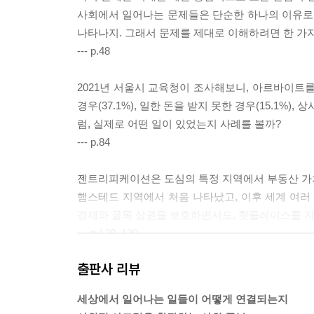
사회에서 일어나는 문제들은 단순한 하나의 이유로 생
나타나지. 그래서 문제를 제대로 이해하려면 한 가지
--- p.48
2021년 서울시 교육청이 조사해보니, 아르바이트를
경우(37.1%), 일한 돈을 받지 못한 경우(15.1%),
럼, 실제로 어떤 일이 있었는지 사례를 볼까?
--- p.84
젠트리피케이션은 도심의 특정 지역에서 부동산 가치
햄스테드 지역에서 처음 나타났고, 이후 세계 여러
경제와 골목 상권을 보호하면서도, 핫플레이스를 지
--- p.128, 130
출판사 리뷰
이런 유행과 소비문화는 새로운 문화를 빠르게 확산
…지금까지 설명한 현상을 ‘문화 접변’이라고 불러.
세상에서 일어나는 일들이 어떻게 연결되는지
동화’, ‘문화 융합’, ‘문화 병존’ 세 가지로 나눌 수 있