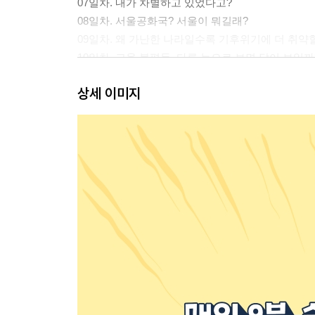
07일차. 내가 차별하고 있었다고?
08일차. 서울공화국? 서울이 뭐길래?
09일차. 왜 가난한 나라일수록 기후위기에 더 취약
10일차. 교육 불평등, 다른 눈으로 보면 답이 보일까
진로119. 사람과 도시를 연결하는 공간 디자이너,
상세 이미지
2부. 사람답게 살 권리, 지켜지고 있을까?
11일차. 설탕이 악마의 발명품이라고?
12일차. 투표하려고 목숨을 걸었던 사람이 있다고?
13일차. 퇴근하고 상사 전화 받는 게 의무라고?
14일차. 홍콩 맥도날드에 ‘난민’이 산다고?
15일차. 인공지능 때문에 인권이 바뀐다고?
16일차. 코로나 걸리면 시험도 못 본다고?
17일차. 대머리라서 아르바이트를 못 한다고?
18일차. 근로계약서 꼭 써야 하는 이유
19일차. 원조 평양냉면은 슴슴한 맛이 아니었다고?
20일차. 어린 소년이 전쟁터에서 총을 든다고?
진로119. 세상의 변화를 만드는 사람, 사회단체 활