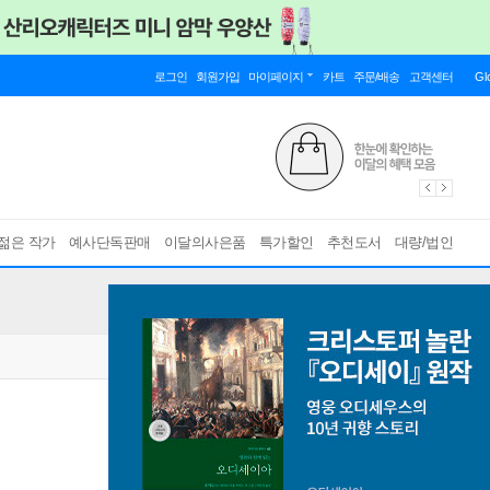
로그인
회원가입
마이페이지
카트
주문/배송
고객센터
Gl
젊은 작가
예사단독판매
이달의사은품
특가할인
추천도서
대량/법인