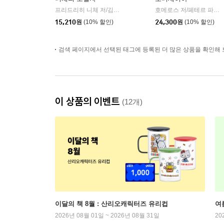
프리드리히 니체 저/김철 편역
히읏
호메로스 저/페테르 파울 루벤스 그림/박문재 역
|
15,210
원
(10% 할인)
24,300
원
(10% 할인)
검색 페이지에서 선택된 태그에 등록된 더 많은 상품을 확인해 
이 상품의 이벤트
(12개)
이달의 책 8월 : 산리오캐릭터즈 유리컵
여
2026년 08월 01일 ~ 2026년 08월 31일
20