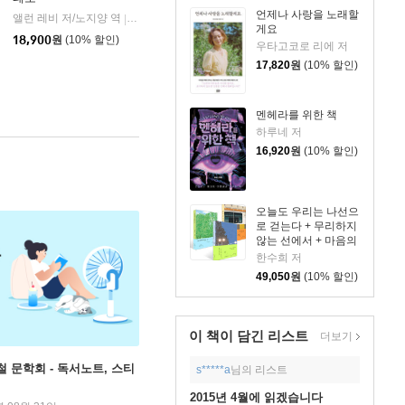
언제나 사랑을 노래할
앨런 레비 저/노지양 역
오팬하우스
|
게요
18,900
원
(10% 할인)
우타고코로 리에 저
17,820
원
(10% 할인)
멘헤라를 위한 책
하루네 저
16,920
원
(10% 할인)
오늘도 우리는 나선으
로 걷는다 + 무리하지
않는 선에서 + 마음의
문제 세트
한수희 저
49,050
원
(10% 할인)
이 책이 담긴
리스트
더보기
철 문학회 - 독서노트, 스티
s*****a
님의 리스트
2015년 4월에 읽겠습니다