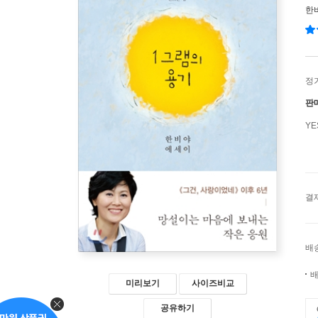
한
정
판
Y
결
배
배
미리보기
사이즈비교
공유하기