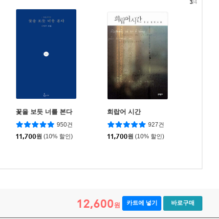
3
/4
꽃을 보듯 너를 본다
희랍어 시간
950건
927건
11,700
원
(10% 할인)
11,700
원
(10% 할인)
12,600
카트에 넣기
바로구매
원