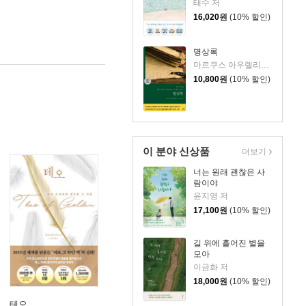
태수 저
16,020
원
(10% 할인)
명상록
마르쿠스 아우렐리우스 저/박문재 역
10,800
원
(10% 할인)
이 분야 신상품
더보기
너는 원래 괜찮은 사
람이야
윤지영 저
17,100
원
(10% 할인)
길 위에 흩어진 별을
모아
이금화 저
18,000
원
(10% 할인)
테오