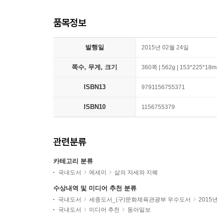
품목정보
발행일
2015년 02월 24일
쪽수, 무게, 크기
360쪽 | 562g | 153*225*18
ISBN13
9791156755371
ISBN10
1156755379
관련분류
카테고리 분류
국내도서
에세이
삶의 자세와 지혜
수상내역 및 미디어 추천 분류
국내도서
세종도서_(구)문화체육관광부 우수도서
2015
국내도서
미디어 추천
동아일보