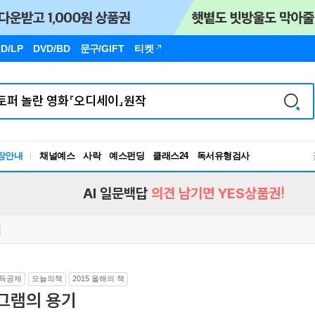
D/LP
DVD/BD
문구
/GIFT
티켓
장안내
채널예스
사락
예스펀딩
클래스24
독서유형검사
RBTI Lab
독서유형검사
AI 일문백답
의견 남기면 YES상품권!
득공제
오늘의책
2015 올해의 책
1그램의 용기