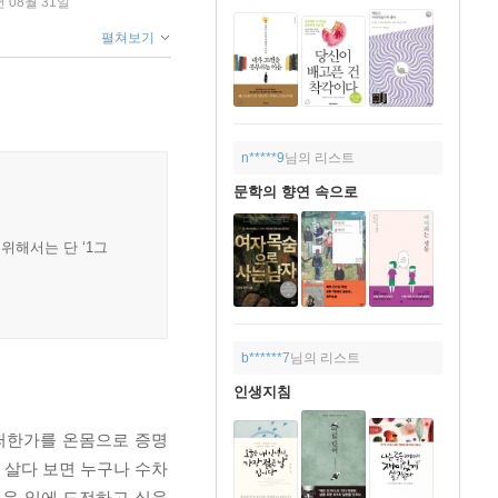
년 08월 31일
펼쳐보기
n*****9
님의 리스트
문학의 향연 속으로
위해서는 단 ‘1그
b******7
님의 리스트
인생지침
어떠한가를 온몸으로 증명
 살다 보면 누구나 수차
로운 일에 도전하고 싶을