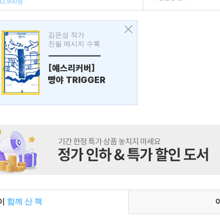
11,900원
김은성 작가
친필 메시지 수록
---------------
[예스리커버]
빵야 TRIGGER
들이
함께 산 책