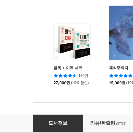
일독 + 이독 세트
채식주의자
180건
27,000
원
(10% 할인)
15,300
원
(10
1그램의 용기
도서정보
리뷰/한줄평
(57/55)