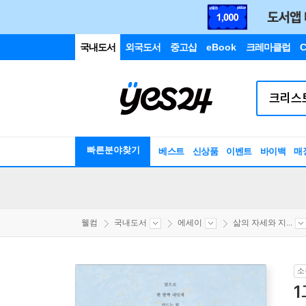
국내도서
외국도서
중고샵
eBook
크레마클럽
C
빠른분야찾기
베스트
신상품
이벤트
바이백
매
웰컴
국내도서
에세이
삶의 자세와 지...
소