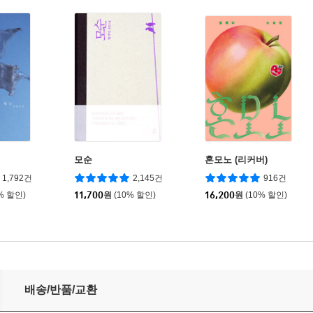
모순
혼모노 (리커버)
1,792건
2,145건
916건
% 할인)
11,700
원
(10% 할인)
16,200
원
(10% 할인)
배송/반품/교환