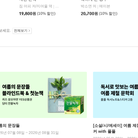
짐 머피 저/지여울 역
현대지성
윌북(willbook)
박소연 저
메이븐
|
|
|
19,800
원
(10% 할인)
20,700
원
(10% 할인)
보세요.
전체보기
름의 문장들
[소설/시/에세이] 여름 제
커 with 풀풀
26년 07월 08일 ~ 2026년 08월 31일