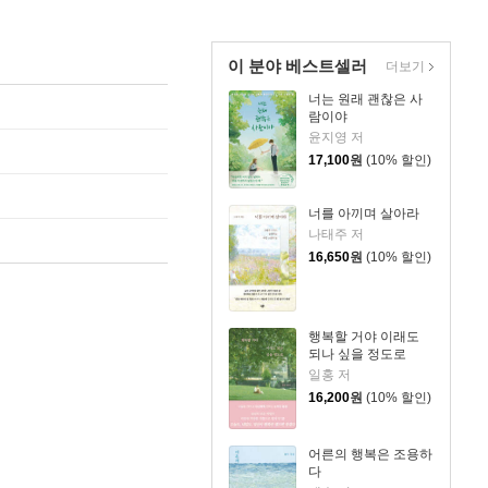
이 분야 베스트셀러
더보기
너는 원래 괜찮은 사
람이야
윤지영 저
17,100
원
(10% 할인)
너를 아끼며 살아라
나태주 저
16,650
원
(10% 할인)
행복할 거야 이래도
되나 싶을 정도로
일홍 저
16,200
원
(10% 할인)
어른의 행복은 조용하
다