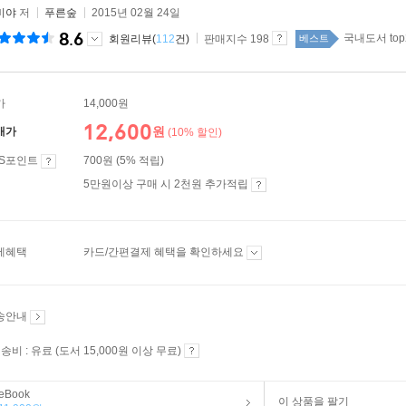
비야
저
푸른숲
2015년 02월 24일
8.6
국내도서 top
회원리뷰(
112
건)
판매지수 198
베스트
가
14,000원
12,600
원
매가
(10% 할인)
ES포인트
700원 (5% 적립)
5만원이상 구매 시 2천원 추가적립
제혜택
카드/간편결제 혜택을 확인하세요
송안내
송비 : 유료 (도서 15,000원 이상 무료)
eBook
이 상품을 팔기