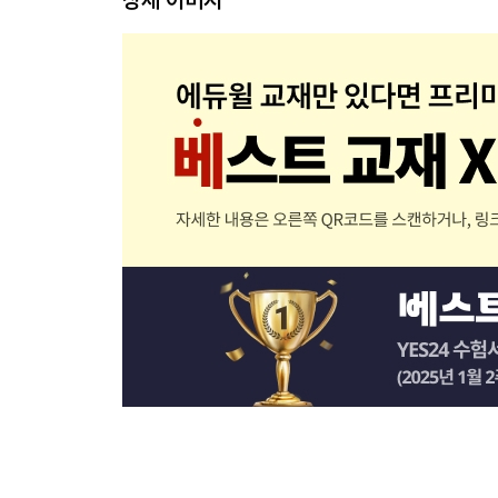
PART 04 해상운송
PART 05 항공운송
PART 06 국제복합운송
PART 07 유닛로드시스템(ULS)
PART 08 수·배송시스템의 합리화
SUBJECT 03 국제물류론
PART 01 국제물류 총론
PART 02 국제해상운송
PART 03 국제항공운송
PART 04 국제복합운송 및 국제물류보안
[2권 : 이론 2교시]
SUBJECT 04 보관하역론
PART 01 보관 및 창고의 기초개념
PART 02 물류시설과 창고관리시스템
PART 03 물류시설의 계획 및 운영
PART 04 재고관리시스템