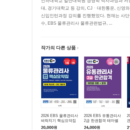
인하대학교 일반대학원 경영학 박사과정과 서경
대, 경기대학교 등 강의, CJㆍ대한통운, 신
신입인턴과정 강의를 진행했었다. 현재는 사
수, EBS 물류관리사 물류관련법규, ...
작가의 다른 상품
2026 EBS 물류관리사
2026 EBS 유통관리사
2
벼락치기 핵심요약집
2급 한권합격 테마별
이론+문제
20,000
원
24,000
원
2