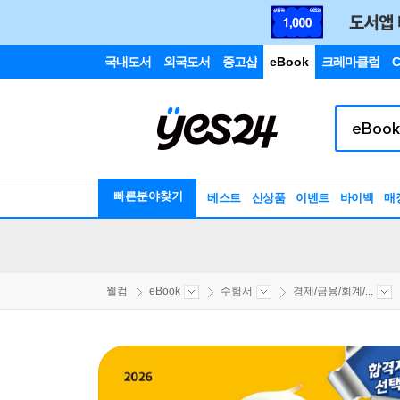
국내도서
외국도서
중고샵
eBook
크레마클럽
C
빠른분야찾기
베스트
신상품
이벤트
바이백
매
웰컴
eBook
수험서
경제/금융/회계/...