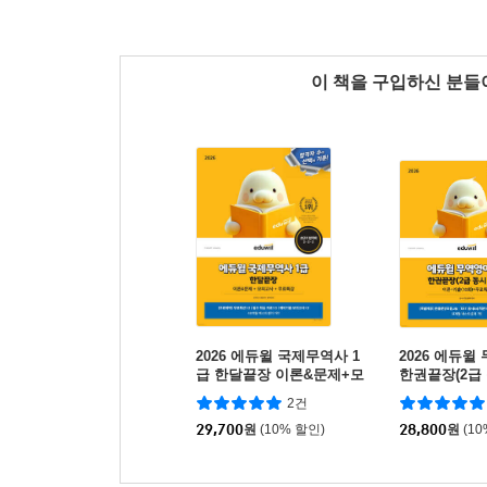
이 책을 구입하신 분
2026 에듀윌 국제무역사 1
2026 에듀윌
급 한달끝장 이론&문제+모
한권끝장(2급 
의고사+무료특강
2건
29,700
원
(10% 할인)
28,800
원
(1