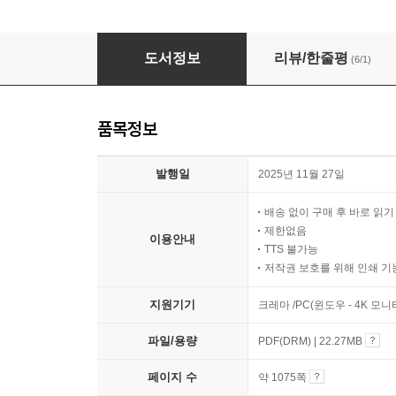
2026 에듀윌 물류관리사 한권끝장+무료특강
도서정보
리뷰/한줄평
(6/1)
품목정보
발행일
2025년 11월 27일
배송 없이 구매 후 바로 읽
제한없음
이용안내
TTS 불가능
저작권 보호를 위해 인쇄 기
지원기기
크레마 /PC(윈도우 - 4K 모
파일/용량
PDF(DRM) | 22.27MB
페이지 수
약 1075쪽