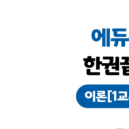
PART 05 하역의 이해
PART 06 하역운반장비
PART 07 유닛로드시스템과 포장
PART 08 운송수단별 하역방식
SUBJECT 05 물류관련법규
PART 01 물류정책기본법
PART 02 물류시설의 개발 및 운영에 관한 법률
PART 03 화물자동차 운수사업법
PART 04 철도사업법
PART 05 항만운송사업법
PART 06 유통산업발전법
PART 07 농수산물 유통 및 가격안정에 관한 법률
[3권 : 5개년 기출]
2025년 29회 기출문제
2024년 28회 기출문제