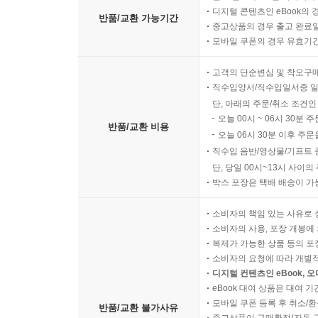
디지털 콘텐츠인 eBook의 
반품/교환 가능기간
중고상품의 경우 출고 완료일
모바일 쿠폰의 경우 유효기간(
고객의 단순변심 및 착오구
직수입양서/직수입일서중 일
단, 아래의 주문/취소 조건인
오늘 00시 ~ 06시 30분 
반품/교환 비용
오늘 06시 30분 이후 주문
직수입 음반/영상물/기프트 
단, 당일 00시~13시 사이
박스 포장은 택배 배송이 가
소비자의 책임 있는 사유로 
소비자의 사용, 포장 개봉에 
복제가 가능한 상품 등의 포장을 
소비자의 요청에 따라 개별
디지털 컨텐츠인 eBook, 
eBook 대여 상품은 대여 기
모바일 쿠폰 등록 후 취소/환
반품/교환 불가사유