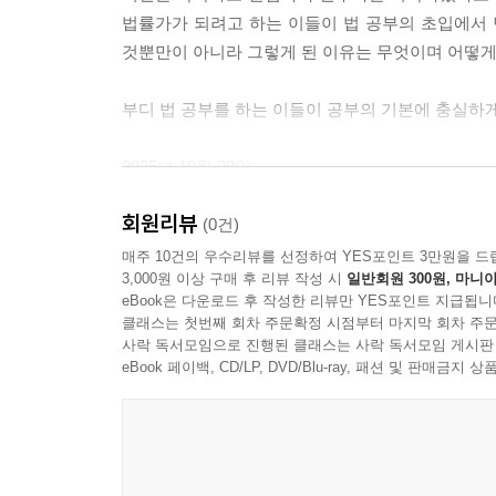
손해/[169] 손해배상의 범위/[170] 배상범위를 정
법률가가 되려고 하는 이들이 법 공부의 초입에서 
산정에서의 증명도 경감/[174] 금전채무의 불이행으로 
것뿐만이 아니라 그렇게 된 이유는 무엇이며 어떻게
안 된다”
제4절 계약의 해제 328
부디 법 공부를 하는 이들이 공부의 기본에 충실하게
[178] 계약의 해제/[179] 형성권/[180] 해제권의 발생/
소급효의 제한/[187] 해제와 손해배상/[188] 합의
2025년 10월 20일
제5절 매도인의 담보책임 343
양 창 수
[189] 매도인의 담보책임/[190] 타인 권리의 매
회원리뷰
(0건)
법규칙/[194] 권리자의 처분과 무권리처분의 
들어가기 전에
매주 10건의 우수리뷰를 선정하여 YES포인트 3만원을 드
등기부취득시효/[198] 물품의 하자와 결함/[199
3,000원 이상 구매 후 리뷰 작성 시
일반회원 300원, 마니아
채무불이행책임/[202] 제조물책임/[203] 불특정
eBook은 다운로드 후 작성한 리뷰만 YES포인트 지급됩니
1. 이 책을 읽기 전에 법전을 마련해야 한다. 그
클래스는 첫번째 회차 주문확정 시점부터 마지막 회차 주문
연관성
찾아서 찬찬히 읽어 보아야 한다. 처음에는 그 의미
사락 독서모임으로 진행된 클래스는 사락 독서모임 게시판
비추어 자신의 생각을 정리하는 습관은 매우 중요한 
eBook 페이백, CD/LP, DVD/Blu-ray, 패션 및 판매금
제5장 채권 담보
법전은 최신의 것이 좋다. 법 공부를 처음으로 
제1절 책임재산의 보전 379
없다.
[206] 채권의 만족을 확보하는 방도/[207] 담보적 
채권자대위권/[211] 채권자대위권의 전용/[212] “할
2. 대부분의 법학 교과서에서도 그러하지마는, 이 