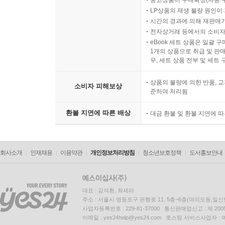
중고상품이 구매확정(자동 
LP상품의 재생 불량 원인이 기
시간의 경과에 의해 재판매가
전자상거래 등에서의 소비자
eBook 세트 상품은 일괄 
1개의 상품으로 취급 및 판매
우, 세트 상품 전부 및 세트
상품의 불량에 의한 반품, 교
소비자 피해보상
준하여 처리됨
환불 지연에 따른 배상
대금 환불 및 환불 지연에 
회사소개
인재채용
이용약관
개인정보처리방침
청소년보호정책
도서홍보안내
대표 : 김석환, 최세라
주소 : 서울시 영등포구 은행로 11, 5층~6층(여의도동,일신
사업자등록번호 : 229-81-37000 통신판매업신고 : 제 200
이메일 : yes24help@yes24.com 호스팅 서비스사업자 :