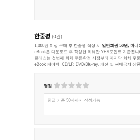
제2절 인적 담보 398
지시는 반드시 실행되어야 한다. 다시 말하는데, 
[214] 소비대차/[215] 담보 일반/[216] 채무와 책임
양에 집착하여서는 안 된다.
보증채무의 성립과 내용/[221] 채권자의 보증인에 
규율/[225] 사정변경의 원칙/[226] 주채무자에 대한 구
3. 앞으로 이 책에서, 일상생활에서 잘 쓰지 않는 
제3절 담보물권 428
한줄평
(0건)
수 없는 것으로 느껴지는 사람은 애초에 법 공부를 
[230] 담보물권과 권리이전형 담보/[231] 권리이전형
모든 전문분야가 그러하듯이, 법에서도 고유한 용어
1,000원 이상 구매 후 한줄평 작성 시
일반회원 50원, 마니
제한물권/[235] 유치권과 동시이행항변권의 비교/[
eBook은 다운로드 후 작성한 리뷰만 YES포인트 지급됩니
공통의 교신부호와 같은 것으로서, 수학이나 컴퓨
무자력/[239] 저당권의 설정/[240] 저당권의 효력/[
클래스는 첫번째 회차 주문확정 시점부터 마지막 회차 주문
이것은 모름지기 애써 의미를 이해하고 익혀서 몸에 
eBook 페이백, CD/LP, DVD/Blu-ray, 패션 및 판매금
제4절 권리이전형 담보 456
물론 우리나라의 법언어에 관하여는 개선하여야 할
[245] 권리이전형 담보 개관/[246] 가등기담보/[2
하면, 이는 법 공부가 적성에 맞지 않는 것이라고 말
가등기담보권의 내용/[251] 법률의 태도에 대한 의문
평점
헌법적 통제/ [255] 민사법 해석?운용에서의 헌법적
4. 이상을 읽어 보아도 알겠지만, 현재의 단계에서
한글 기준 50자까지 작성가능
법률이 한자를 쓰고 있기 때문에, 이는 부득이한 일
제6장 민법과 민법 공부
그러나 이 책에서는 한자를 쓰지 않는 것을 원칙
제1절 민법이란 무엇인가? 479
하였으나, 그것도 최소한도로 하였다. 그러나 법률에
Ⅰ. 민법의 의의/Ⅱ. 실질적 의미의 민법―민법의 법
제2절 민법 공부 499
5. 이 책의 성격상 관계문헌을 일일이 인용하지 않았
Ⅰ. 법 공부에의 초대/Ⅱ. 법 공부의 ‘방법’ 일반에 