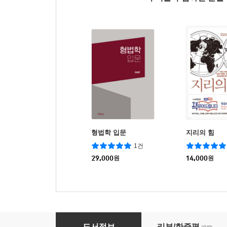
형법학 입문
지리의 힘
1건
29,000
원
14,000
원
민법입문
도서정보
리뷰/한줄평