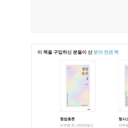
교과서는 대개 민법총칙?물권법?채권총론?채권각
두었다. 그러니 그 책에 붙어 있는 사항색인에서 문
재판례 색인 525
사항 및 인명 색인 532
이 책을 구입하신 분들이 산
분야 연관 책
형법총론
형사
이주원 저
(주)박영사
이주원
|