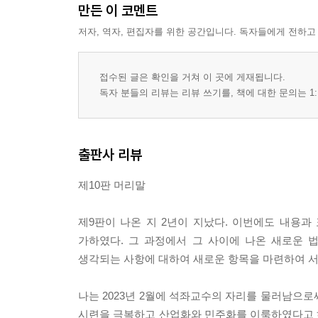
만든 이 코멘트
‘중요한 착오’의 유형/[122] 사기?강박
제2절 계약의 내용에 관한 고장사유 220
저자, 역자, 편집자를 위한 공간입니다. 독자들에게 전하고
[123] 계약의 내용으로 인한 고장/[124] 법률의 금
소수의견/[128] 반사회질서의 계약/[129] 사회질서 
접수된 글은 확인을 거쳐 이 곳에 게재됩니다.
어느 법률요건의 연유/[134] 원시적으로 불능인 급
독자 분들의 리뷰는 리뷰 쓰기를, 책에 대한 문의는 1:
제4장 채무불이행
제1절 채무불이행의 여러 유형 249
출판사 리뷰
[135] 채무불이행/[136] 채무불이행과 계약 위반/[1
해방효/[141] 위험부담/[142] 이행지체/[143] 
제10판 머리말
이행거절/[147] 불완전급부/[148] 부수의무의 위반/
제2절 강제이행과 민사소송 276
제9판이 나온 지 2년이 지났다. 이번에도 내용
[152] 채무의 강제이행/[153] 강제이행의 원칙적 
가하였다. 그 과정에서 그 사이에 나온 새로운 
금지/[157] 채권법과 강제집행법/[158] 민사소송/[1
생각되는 사항에 대하여 새로운 항목을 마련하여 
법규정에 의한 증명 완화 내지 사실 추정
제3절 손해배상 300
나는 2023년 2월에 석좌교수의 자리를 물러남으로
[164] 채무불이행책임 개관/[165] 손해배상청구권
시련을 극복하고 산업화와 민주화를 이룩하였다고 하