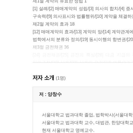
제1절 계약의 유효한 성립 1
[1] 설례/[2] 매매계약의 성립/[3] 의사의 합치/[4]
구속력/[9] 의사표시와 법률행위/[10] 계약을 체결하
제2절 계약의 효과 18
[12] 매매계약의 효과/[13] 계약의 망/[14] 계약관
법학에서의 분류와 정의/[19] 동시이행의 항변권/[20] 
제3절 금전채권 36
[24] 금전채권/[25] 금전의 특성/[26] 대금 지급의
임의규정/[32] 상계/[33] 상계의 요건/[34] 법률
[38] 채권양도가 제한되는 사유/[39] 채권양도의 유
저자 소개
지위/[44] 소멸시효/[45] 시효제도의 존재이유/[46
(1명)
제2장 소 유 권
저 :
양창수
제1절 소유권의 양도와 점유의 이전 73
[48] 부동산매도인의 의무/[49] 부동산―토지와 건물/
서울대학교 법과대학 졸업, 법학박사(서울대학교
점유/[54] 법률요건으로서의 점유/[55] 점유의 종류/[
서울대학교 법과대학 교수, 대법관, 한양대학교
제2절 물권의 변동과 효력 86
현재 서울대학교 명예교수.
[57] 매수인이 취득한 소유권의 관점에서/[58] 권리