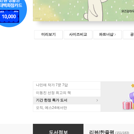
미리보기
사이즈비교
파트너샵
공
나민애 작가 7문 7답
이동진 선정 최고의 책
기간 한정 특가 도서
오직, 예스24에서만
그래도 괜찮은 하루
도서정보
리뷰/한줄평
(151/183)