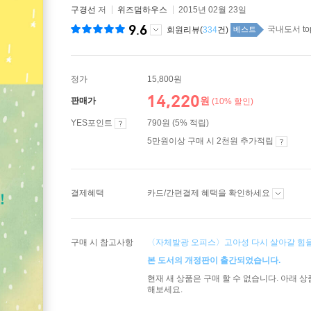
구경선
저
위즈덤하우스
2015년 02월 23일
9.6
국내도서 to
회원리뷰(
334
건)
베스트
정가
15,800원
14,220
원
판매가
(10% 할인)
YES포인트
790원 (5% 적립)
5만원이상 구매 시 2천원 추가적립
결제혜택
카드/간편결제 혜택을 확인하세요
구매 시 참고사항
〈자체발광 오피스〉고아성 다시 살아갈 힘을
본 도서의 개정판이 출간되었습니다.
현재 새 상품은 구매 할 수 없습니다. 아래 
해보세요.