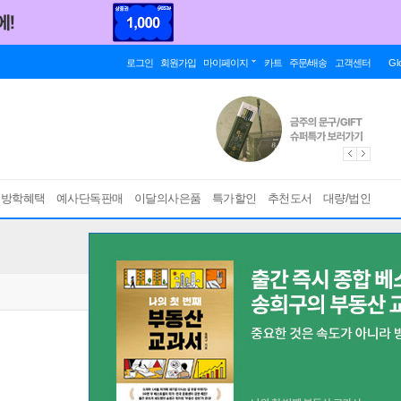
로그인
회원가입
마이페이지
카트
주문/배송
고객센터
Gl
름방학혜택
예사단독판매
이달의사은품
특가할인
추천도서
대량/법인