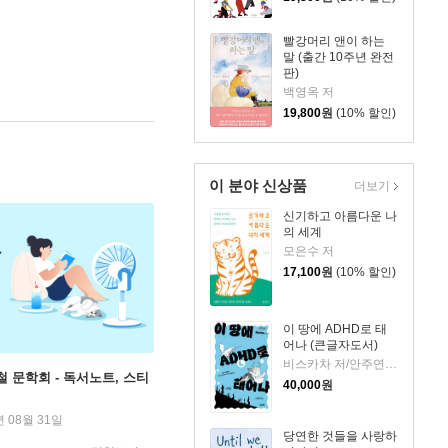
빨강머리 앤이 하는
말 (출간 10주년 완전
판)
백영옥 저
19,800
원
(10% 할인)
이 분야 신상품
더보기
신기하고 아름다운 나
의 세계
모은수 저
17,100
원
(10% 할인)
이 땅에 ADHD로 태
어나 (큰글자도서)
비스카차 저/안주연 감수
철 문학회 - 독서노트, 스티
40,000
원
년 08월 31일
당연한 것들을 사랑하