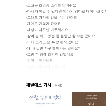
-코코는 초인종 소리를 알려줘요
-다시 태어날 수 있다면 엄마의 엄마로 태어나고 
-그래도 가만히 있을 수는 없어요
-제게도 기회가 왔어요
-세상이 자꾸만 어두워져요
-살아 숨 쉬고 있는 한 절망만 할 수는 없어요
-이제 소리도 볼 수 없게 되었어요
-왜 내 것만 자꾸 뺏어가는 걸까요?
-그림 한 장에 희망이 있었어요
-엄마··· 미안해요
-빛이 아직 남아 있잖아요
2부 하고 싶은 게 많아 설렘 가득한 오늘
채널예스 기사
(37개)
-기적을 선물받았어요_작업실 갖기
-오늘, 반드시 해야 할 일이 있어요_엄마에게 미역
-천국이 있다면 이런 느낌이겠죠_‘우유니 소금사막