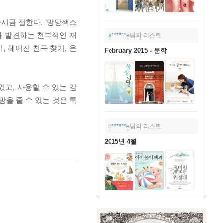
시금 접한다. ‘망망색소
를 발견하는 천부적인 재
a******e
님의 리스트
, 헤어진 친구 찾기, 운
February 2015 - 문학
고, 사용할 수 있는 감
을 줄 수 있는 것은 특
n******e
님의 리스트
2015년 4월