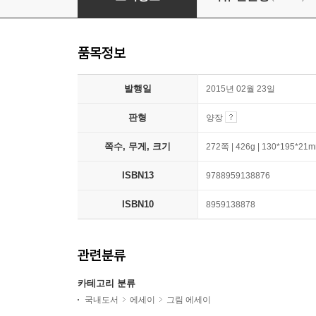
품목정보
발행일
2015년 02월 23일
판형
양장
쪽수, 무게, 크기
272쪽 | 426g | 130*195*21
ISBN13
9788959138876
ISBN10
8959138878
관련분류
카테고리 분류
국내도서
에세이
그림 에세이