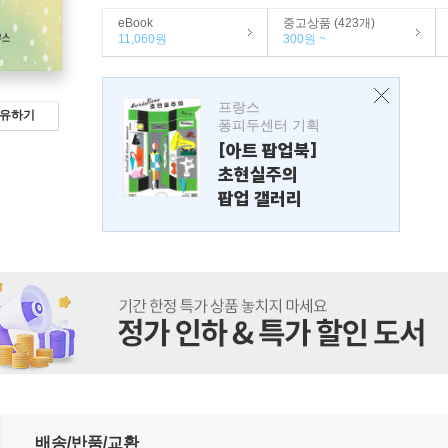
eBook
중고상품 (423개)
11,060원
300원 ~
프랑스
유하기
퐁피두센터 기획
[아트 팝업북]
초현실주의
팝업 갤러리
배송/반품/교환