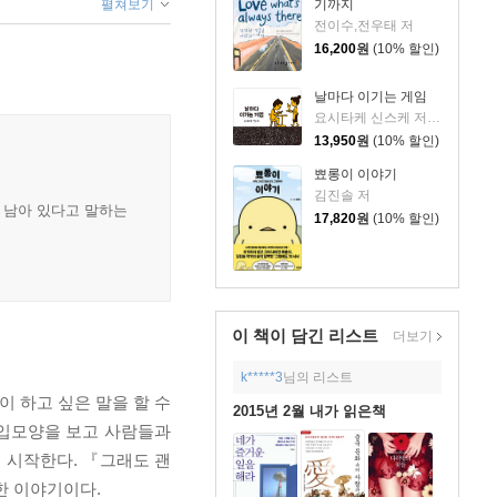
펼쳐보기
기까지
전이수,전우태 저
16,200
원
(10% 할인)
날마다 이기는 게임
요시타케 신스케 저/이소담 역
13,950
원
(10% 할인)
뾰롱이 이야기
김진솔 저
이 남아 있다고 말하는
17,820
원
(10% 할인)
이 책이 담긴
리스트
더보기
k*****3
님의 리스트
 하고 싶은 말을 할 수
2015년 2월 내가 읽은책
 입모양을 보고 사람들과
기 시작한다. 『그래도 괜
한 이야기이다.