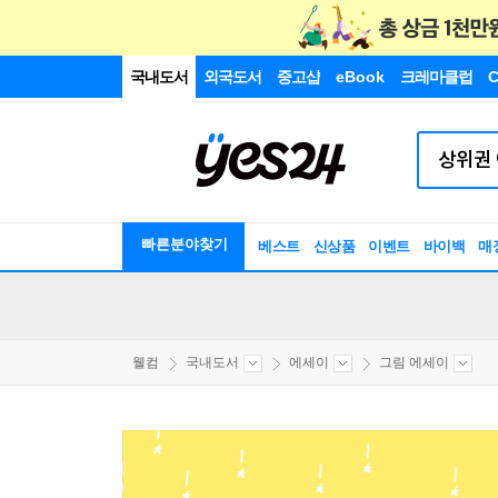
국내도서
외국도서
중고샵
eBook
크레마클럽
C
빠른분야찾기
베스트
신상품
이벤트
바이백
매
웰컴
국내도서
에세이
그림 에세이