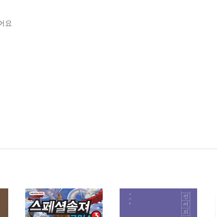
싶어요
국 끓여드리기
’에 가서 누워보기