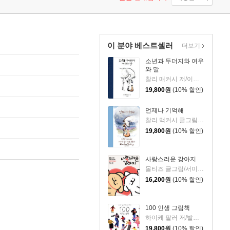
이 분야 베스트셀러
더보기
소년과 두더지와 여우
와 말
찰리 매커시 저/이진경 역
19,800
원
(10% 할인)
언제나 기억해
찰리 맥커시 글그림/이진경 역
19,800
원
(10% 할인)
사랑스러운 강아지
몰티즈 글그림/서미영 역
16,200
원
(10% 할인)
100 인생 그림책
하이케 팔러 저/발레리오 비달리 그림/김서정 역
19,800
원
(10% 할인)