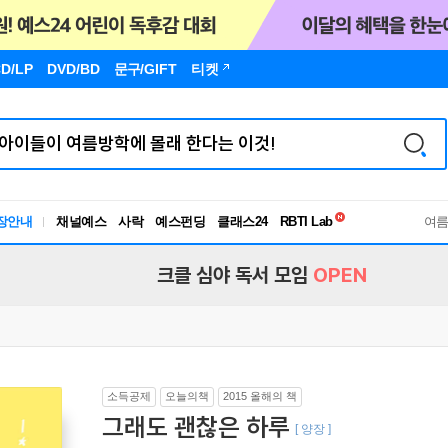
D/LP
DVD/BD
문구
/GIFT
티켓
독서유형검사
장안내
채널예스
사락
예스펀딩
클래스24
RBTI Lab
여
독서유형검사
크클 심야 독서 모임
OPEN
소득공제
오늘의책
2015 올해의 책
그래도 괜찮은 하루
[ 양장 ]