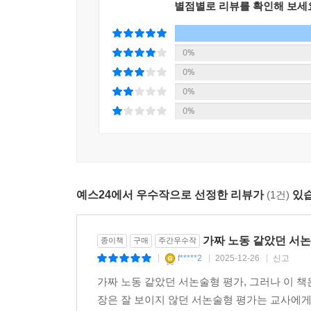
별점별로 리뷰를 확인해 보세
이 장에서는 생성형 AI를 활용하여 서논술형 평
03 AI를 활용한 채점과 피드백: 클리포
그것을 해결하며 성장해 나가는 과정을 심도 있게 
가. 클리포의 활용
전문성을 한 단계 더 발전시켜 나가는 과정을 담았다
0%
나. 채점의 정확도를 높이는 방법
0%
5장 서논술형 평가 채점과 피드백, AI 비서로 열매
04 브리스크 티칭과 AI 도구가 함께 하는 과정 중심
0%
가. 브리스크 티칭의 체계적인 피드백 생성 기능
0%
이 장에서는 수업 현장의 채점·피드백·기록 부담을 
나. 브리스크 티칭과 과정 중심 평가
교사의 전문성을 확장하는 방안을 다룬다. 또한 
다. AI로 완성하는 과정 중심 평가
동료로 활용하는 평가 수업 설계 지침을 제시한다.
맺는 글
예스24에서 우수작으로 선정한 리뷰가
(1건)
있습
참고문헌
용어 정리
가짜 노동 같았던 서논
종이책
구매
주간우수작
f*****2
2025-12-26
신고
|
|
|
가짜 노동 같았던 서논술형 평가, 그러나 이 책
장은 잘 보이지 않던 서논술형 평가는 교사에게 