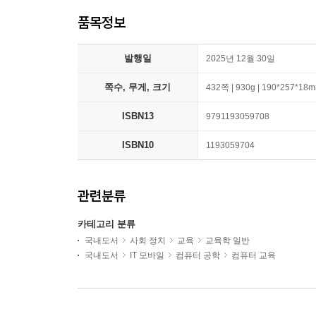
품목정보
발행일
2025년 12월 30일
쪽수, 무게, 크기
432쪽 | 930g | 190*257*18
ISBN13
9791193059708
ISBN10
1193059704
관련분류
카테고리 분류
국내도서
사회 정치
교육
교육학 일반
국내도서
IT 모바일
컴퓨터 공학
컴퓨터 교육