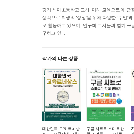
경기 세마초등학교 교사. 미래 교육으로의 ‘관점
01 평가 계획 수립의 절차 및 단계
생각으로 학생의 ‘성장’을 위해 다양한 ‘수업’과 
가. 교수·학습과 평가 설계의 출발점, 성취기준
로 활동하고 있으며, 연구회 교사들과 함께 구
나. 평가 계획 수립 및 평가 도구 개발 절차
구하고 있...
다. 평가 계획 수립을 위한 세부 내용
02 AI 비서와 함께 만드는 평가 설계 프레임워크
가. 성취기준 분석하기
작가의 다른 상품
나. 평가 요소, 평가 유형 정립하기
Ⅲ 서논술형 평가, 새로운 이론적 기반을 세우다
01 서논술형 평가의 이론적 기초
가. 서논술형 평가의 본질: 개념과 패러다임의 이해
나. 서논술형 평가의 인지적 토대: 고차원적 사고의
다. 서논술형 평가의 유형별 특징과 기능
라. 서논술형 평가 문항의 구성 요소
대한민국 교육 르네상
구글 시트로 스마트한
2
스 : 대전환시대 교육의
학교 만들기 : 교사를
가