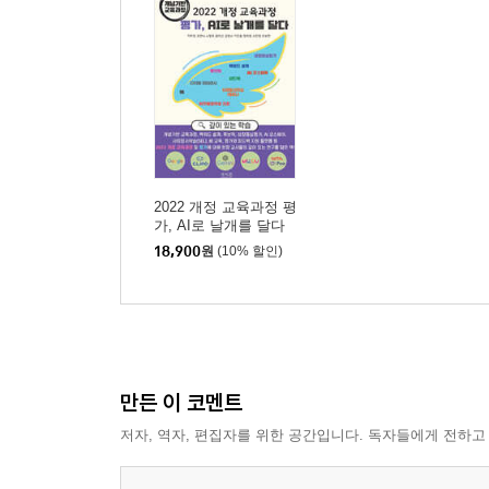
01 완벽보다 중요한 것: 서논술형 평가, 〈설계·실
가. 변화의 시대, 흔들려야 깨달음이 찾아온다
나. AI로 컨설팅 받으며 서논술형 평가 문항 설계하
다. AI를 활용한 수학 단원평가 피드백: AI 활용 기
라. 오늘 경험한 일이 내일의 서논술형 평가 문항으
마. 서논술형 평가 전환, 그 진짜 의미를 묻다
2022 개정 교육과정 평
02 초등 전교과 및 전학년으로 서논술형 평가 확장:
가, AI로 날개를 달다
(개념기반 교육과정)
가. 초등 전교과로 서논술형 평가 확대하기
18,900
원
(10% 할인)
나. 초등 전학년으로 서논술형 평가 확대하기
다. 전교과·전학년 서논술형 평가 확대를 위한 Note
라. 초등 서논술형 평가의 전교과·전학년 확장을 위
03 수업과 평가의 큰 그림: 백워드 설계와 서논술형
만든 이 코멘트
가. 왜 ‘백워드 설계’인가?
저자, 역자, 편집자를 위한 공간입니다. 독자들에게 전하고
나. 왜 ‘과정 중심 평가’인가?
다. Gemini Gem, 수업의 큰 그림을 위한 나만의 