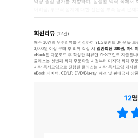
역량 중심 평가를 지향하며, 실생활 맥락 속에서
나. 실험 보고서를 활용한 서논술형 평가
어려움, 루브릭 설계에 대한 전문성 부족 등의 문제
다. 형성평가의 구성
라. 루브릭 작성
2장 평가 설계, 기본 틀을 다지다
마. 총괄평가의 활용
회원리뷰
(12건)
성취기준은 교수·학습과 평가의 전 과정을 일관되
Ⅴ 서논술형 평가 채점과 피드백, AI 비서로 열매를
매주 10건의 우수리뷰를 선정하여 YES포인트 3만원을 드
3,000원 이상 구매 후 리뷰 작성 시
일반회원 300원, 마니아
방법을 선정하는 평가 계획 수립의 일반적인 절차를 
eBook은 다운로드 후 작성한 리뷰만 YES포인트 지급됩니
깊이 이해하고 평가의 타당성과 일관성을 높이는 방
01 AI 도구별 활용 시 고려할 점
클래스는 첫번째 회차 주문확정 시점부터 마지막 회차 주문
가. 스노클(Snorkl)
사락 독서모임으로 진행된 클래스는 사락 독서모임 게시판
3장 서논술형 평가, 새로운 이론적 기반을 세우다
eBook 페이백, CD/LP, DVD/Blu-ray, 패션 및 판매금
나. 클리포(Clipo)
다. 브리스크 티칭(Brisk Teaching)
서논술형 평가의 이론과 실제를 다루며, 교사가
12
명
형성평가와 총괄평가의 관계를 새롭게 해석하고, 
02 AI와 함께 서논술형 평가를 준비하기: 커스터
바로 적용할 수 있는 문항 설계와 사례 중심 지침을
가. 교사로서의 고민들
기반을 다지는 것이 이 장의 목표다.
나. AI를 활용한 수업 준비
다. 수업에서 활용하기
4장 서논술형 평가 설계, AI 비서로 깊이를 더하다
라. 제언