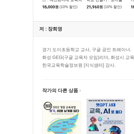
마. 서논술형 평가의 질을 결정하는 세 가지 요소
본질을 탐하다
위한 스프레드시트 활
(
18,000
원
(10% 할인)
21,960
원
(10% 할인)
1
용 가이드
02 형성평가와 총괄평가: 평가의 관점을 바꾸다
가. 형성평가(Formative Assessment)
저 :
장희영
나. 총괄평가(Summative Assessment)
03 피드백: 학습을 성장으로 이끄는 열쇠
경기 도이초등학교 교사, 구글 공인 트레이너.
가. 성공적인 서논술형 평가를 위한 조건, 피드백
화성 GEG(구글 교육자 모임)리더, 화성시 교육
나. 서논술형 평가를 위한 수업-피드백 설계와 운영
한국교육학술정보원 [지식샘터] 강사.
다. AI를 활용한 피드백 설계와 운영 전략
라. AI 시대, 교사의 새로운 역할과 피드백 리터러시
작가의 다른 상품
04 질문: 사고의 시작점
가. 질문, 사고를 깨우는 열쇠
나. 사고 수준을 측정하는 다양한 질문 유형
다. ‘질문 사다리’ 설계 기술과 AI 활용
라. 질문이 만드는 자기주도 학습과 평가의 완성