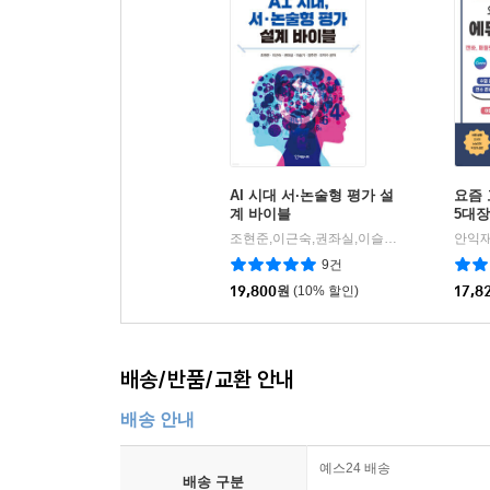
AI 시대 서·논술형 평가 설
요즘
계 바이블
5대장
리에이
조현준,이근숙,권좌실,이슬기,엄주연,오덕수 저
안익재
미나
9건
19,800
원
(10% 할인)
17,8
배송/반품/교환 안내
배송 안내
예스24 배송
배송 구분