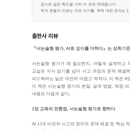
라. AI와 함께한 단원 재구성
접수된 글은 확인을 거쳐 이 곳에 게재됩니다.
독자 분들의 리뷰는 리뷰 쓰기를, 책에 대한 문의는 1:
마. AI와 함께 완성한 평가 도구
04 고민 많은 5년차 교사: 평가 설계를 넘어 '나의 
가. AI와 서논술형 평가
출판사 리뷰
나. AI와 평가 문항 설계하기
『서논술형 평가, AI로 깊이를 더하다』는 성취기준
다. AI와 루브릭 설계하기
라. 소감 및 제언
서논술형 평가가 왜 필요한지, 어떻게 설계하고 
교실은 지식 암기를 넘어 사고 과정과 문제 해결
05 서논술형 평가 리디자인: AI와 내 문항 톺아보기
피드백하는 일은 여전히 어렵고 벅차다. 이 책은 6
가. 중등 일본어 교과의 서논술형 평가 제작 한계와
이 책은 서논술형 평가의 본질, 설계 방법, 채점·피
나. 서논술형 평가 도전과 50%의 아쉬움
내용은 다음과 같다.
다. AI와 서논술형 평가를 검증하고 다시 채워가다
라. AI와 함께한 평가 여정, 그 후의 성찰
1장 교육의 전환점, 서논술형 평가로 향하다
06 탐구 수업을 통한 서논술형 평가의 확장: 형성평
AI 시대 비판적 사고와 창의적 문제 해결 등 핵심 
가. 총괄평가의 구성 과정