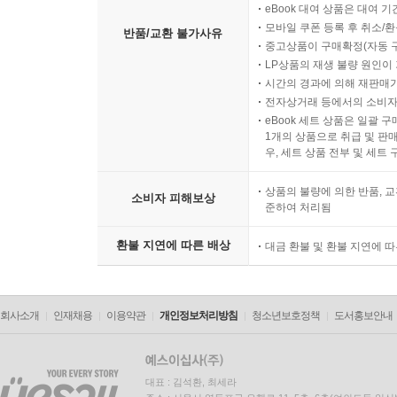
eBook 대여 상품은 대여 기
모바일 쿠폰 등록 후 취소/환
반품/교환 불가사유
중고상품이 구매확정(자동 
LP상품의 재생 불량 원인이 기
시간의 경과에 의해 재판매가
전자상거래 등에서의 소비자
eBook 세트 상품은 일괄 
1개의 상품으로 취급 및 판매
우, 세트 상품 전부 및 세트
상품의 불량에 의한 반품, 교
소비자 피해보상
준하여 처리됨
환불 지연에 따른 배상
대금 환불 및 환불 지연에 
회사소개
인재채용
이용약관
개인정보처리방침
청소년보호정책
도서홍보안내
대표 : 김석환, 최세라