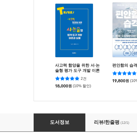
사고력 함양을 위한 서·논
편안함의 습
술형 평가 도구 개발 이론
과 실제
2건
19,800
원
(10
18,000
원
(10% 할인)
서논술형 평가, AI로 깊이를 더하다
도서정보
리뷰/한줄평
(12/1)