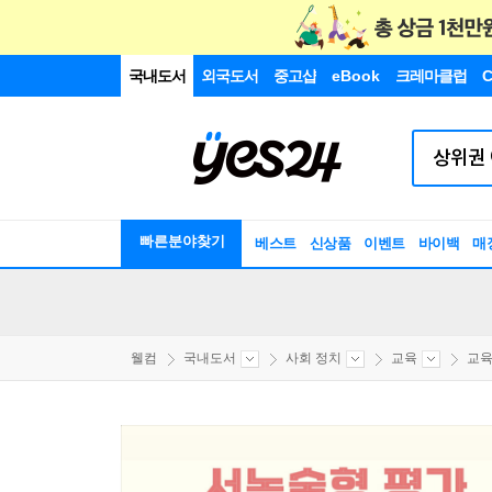
국내도서
외국도서
중고샵
eBook
크레마클럽
C
빠른분야찾기
베스트
신상품
이벤트
바이백
매
웰컴
국내도서
사회 정치
교육
교육