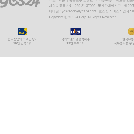
주소 : 서울시 영등포구 은행로 11, 5층~6층(여의도동,일신
사업자등록번호 : 229-81-37000 통신판매업신고 : 제 200
이메일 : yes24help@yes24.com 호스팅 서비스사업자 :
Copyright ⓒ YES24 Corp. All Rights Reserved.