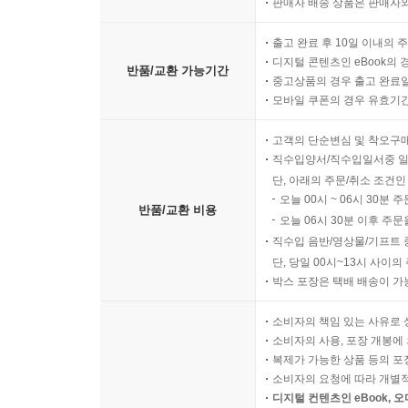
판매자 배송 상품은 판매자와
출고 완료 후 10일 이내의 
디지털 콘텐츠인 eBook의 
반품/교환 가능기간
중고상품의 경우 출고 완료일
모바일 쿠폰의 경우 유효기간(
고객의 단순변심 및 착오구
직수입양서/직수입일서중 일
단, 아래의 주문/취소 조건인
오늘 00시 ~ 06시 30분 
반품/교환 비용
오늘 06시 30분 이후 주문
직수입 음반/영상물/기프트 
단, 당일 00시~13시 사이
박스 포장은 택배 배송이 가
소비자의 책임 있는 사유로 
소비자의 사용, 포장 개봉에 
복제가 가능한 상품 등의 포장을 
소비자의 요청에 따라 개별
디지털 컨텐츠인 eBook, 