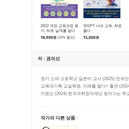
05 루브릭: 교육적 소통의 언어
가. 루브릭, 평가의 구조를 세우다
나. 루브릭, 오해를 넘어 이해로
2022 개정 교육과정 평
챗GPT 시대 교육, AI로
다. 루브릭, 무엇을 어떻게 평가할 것인가를 다시 
가, AI로 날개를 달다
풀다
(개념기반 교육과정)
라. 깊이 있는 학습을 어떻게 실현할 것인가
18,900
원
(10% 할인)
15,000
원
마. 교육과정 이해를 넘어 교육과정 비틀기
바. 성장을 향해 나아가는 로드맵
저 :
권의선
06 생성형 AI(LLM): 서논술형 평가를 확장하다
가. 교사의 눈높이에서 본 AI 트렌드
경기 소재 고등학교 일본어 교사 (2025) 전국단위
나. LLM의 핵심 원리 한눈에 보기
교육대기획 교실혁명, 미래를 열다> 출연 (2024
다. 일반 사용자의 LLM 사용, 무엇이 되고 무엇이 
지원단 (2024) 한국과학창의재단 찾아가는 학교 컨
라. 추론 모델의 등장
마. 맥락의 중요성
작가의 다른 상품
Ⅳ 서논술형 평가 설계, AI 비서로 깊이를 더하다