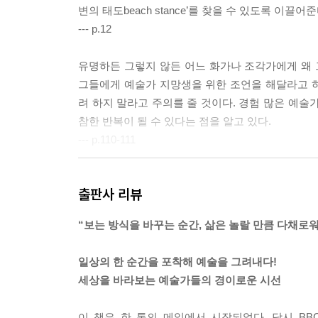
변의 태도beach stance’를 찾을 수 있도록 이끌어준
--- p.12
유명하든 그렇지 않든 어느 화가나 조각가에게 왜 
그들에게 예술가 지망생을 위한 조언을 해달라고 
려 하지 말라고 주의를 줄 것이다. 경험 많은 예술
참한 반복이 될 수 있다는 점을 알고 있다.
--- p.110-111
패커는 새롭고도 독창적으로 보는 방식을 발전시켰다
출판사 리뷰
우리 세계에 대해 많은 것을 말해 준다는 것을 보여
--- p.237
“보는 방식을 바꾸는 순간, 삶은 놀랄 만큼 다채로워
닐은 방어막이 세워져 있을 때 사물이나 사람을 제대
일상의 한 순간을 포착해 예술을 그려내다!
을 뚫고 갈 수 있는 길을 찾아야 한다. 그녀의 기
세상을 바라보는 예술가들의 경이로운 시선
방법은 그 내면을 보여줄 수 있는 기회를 주는 것임
이 책은 한 통의 메일에서 시작되었다. 당시 BBC