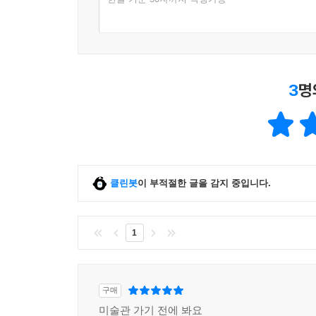
곰퍼츠는 결코 지루할 수 없는 사람이다.
- 《더 타임스》
윌 곰퍼츠는 당신이 한 번도 만나보지 못한 최고의 
3
명
- 《가디언》
그는 예술에 대한 열정을 재치와 활기로 표현하는 
- 니콜라스 세로타 (영국 예술위원회 위원장)
클린봇
이 부적절한 글을 감지 중입니다.
1
구매
미술관 가기 전에 봐요