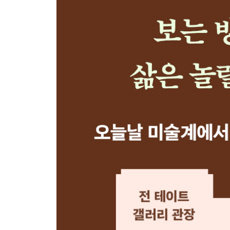
낯선 이들을 보다｜리넷 이아돔 보아키
공간을 보다｜이사무 노구치
우리와 마주하다｜소치팔라 조각
환상의 눈으로｜파울라 레고
일상을 보는 눈｜장 바티스트 시메옹 샤르댕
보이지 않는 것을 본다는 것｜힐마 아프 클린트
부조리의 시선｜에바 헤세
형태를 보기｜조지아 오키프
조화를 향한 시선｜곽희
정치적으로 보기｜페테르 파울 루벤스
추함 속의 아름다움｜장 뒤뷔페
결론
감사의 글
찾아보기