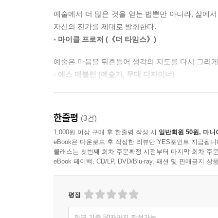
이외에 예술을 정치적인 수단으로 삼았던 바로크 
예술에서 더 많은 것을 얻는 법뿐만 아니라, 삶에서
감정을 드러내는 트레이시 에민, 초상화에 모델이
자신의 진가를 제대로 발휘한다.
서른한 명의 예술가 중에는 우리에게 다소 낯선 이름
- 마이클 프로저 (《더 타임스》)
예술가의 시선을 따라가는 일은 곧 나의 세계를 
예술은 마음을 뒤흔들어 생각의 지도를 다시 그리게 
나타난다. “예술은 이해의 대상이 아니라 세상을 
- 에스 데블린 (예술가, 무대 디자이너)
감상의 대상으로 제한하지 않고 세계를 읽는 도구
윌 곰퍼츠는 각 예술가의 작업 속 핵심으로 직행하
책은 눈먼 상태에서 우리를 구출하고 바로 이 순간을
신선하게 보여준다.
한줄평
(3건)
- 마이클 페피아트
1,000원 이상 구매 후 한줄평 작성 시
일반회원 50원, 마니
eBook은 다운로드 후 작성한 리뷰만 YES포인트 지급됩니
곰퍼츠는 탁월한 예술가들의 과정과 개성을 통찰력
클래스는 첫번째 회차 주문확정 시점부터 마지막 회차 주문
집중 덕분에 꼭 읽어야 할 책이 되었다.
eBook 페이백, CD/LP, DVD/Blu-ray, 패션 및 판매금
- 제임스 우즈 마셜 ( 《라이브러리 저널》)
다채롭고 깊이 있다. 곰퍼츠가 밝히는 예술가들의 
평점
자원이자, 예술가와 애호가 모두를 위한 의식 확장의
- 《북리스트》
한글 기준 50자까지 작성가능