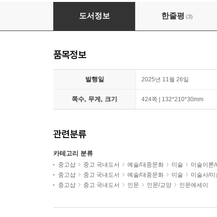
미술관에서 우리가 놓친 것들
도서정보
한줄평
(3)
품목정보
발행일
2025년 11월 26일
쪽수, 무게, 크기
424쪽 | 132*210*30mm
관련분류
카테고리 분류
중고샵
중고 국내도서
예술/대중문화
미술
미술이론/
중고샵
중고 국내도서
예술/대중문화
미술
미술사/
중고샵
중고 국내도서
인문
인문/교양
인문에세이