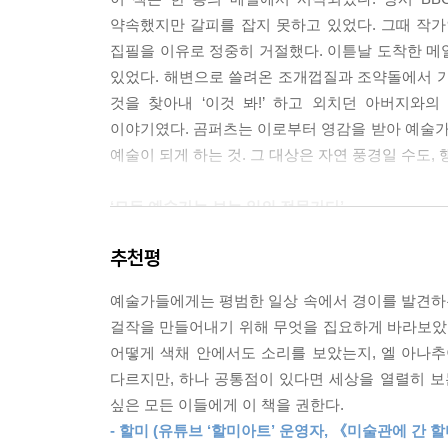
--- p.259
약속했지만 갈피를 잡지 못하고 있었다. 그때 작
집필을 이유로 정중히 거절했다. 이튿날 도착한 메
있었다. 해변으로 쓸려온 조개껍질과 조약돌에서 가
것을 찾아내 ‘이것 봐!’ 하고 외치던 아버지와
이야기였다. 곰퍼츠는 이로부터 영감을 받아 예술
예술이 되게 하는 것. 그 대상은 자연 풍경일 수도,
‘모든 예술가는 보는 일의 전문가다’
추천평
데이비드 호크니에서부터 이야기는 시작된다. 호크
속 나무는 보랏빛을 띤다. 나무가 어떻게 보라색이
예술가들에게는 평범한 일상 속에서 경이를 발견하는 
나뭇잎은 초록색이라는 선입견에서 벗어나 빛에 따
걸작을 만들어내기 위해 무엇을 집요하게 바라보았
여러 시점이 동시에 담기는 현실의 감각이 그의 나
어떻게 색채 안에서도 소리를 보았는지, 엘 아나
구사마 야요이가 대표적이다. 칼로는 보기 위해 고
다르지만, 하나 공통점이 있다면 세상을 열렬히 보
관계 등 괴로운 내면을 상징과 색채로 작품에 녹여
싶은 모든 이들에게 이 책을 권한다.
야요이에게 예술은 트라우마를 극복하기 위한 치유
- 할미 (유튜브 ‘할미아트’ 운영자, 《미술관에 간 
폭력에서 비롯된 환각과 공황의 공포를 피하지 않고 