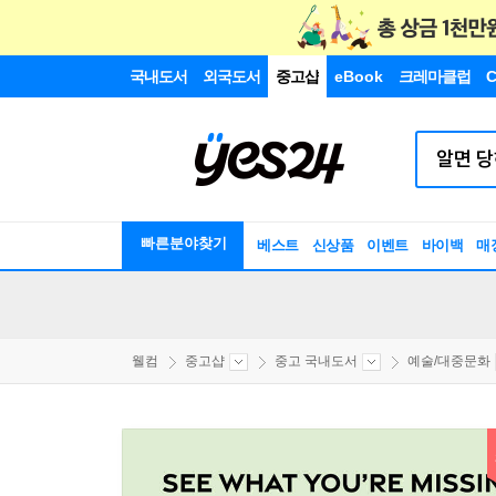
국내도서
외국도서
중고샵
eBook
크레마클럽
C
빠른분야찾기
베스트
신상품
이벤트
바이백
매
웰컴
중고샵
중고 국내도서
예술/대중문화