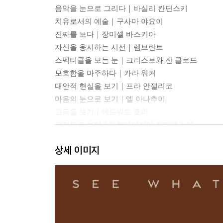
음악을 눈으로 그리다｜바실리 칸딘스키
치유로서의 예술｜구사마 야요이
진짜를 보다｜장미셸 바스키아
자신을 응시하는 시선｜렘브란트
스펙터클을 보는 눈｜크리스토와 잔 클로드
모호함을 마주하다｜카라 워커
대안적 현실을 보기｜프라 안젤리코
마음의 눈으로 보기｜엘 아나추이
고독을 보기｜에드워드 호퍼
극적으로 보다｜아르테미지아 젠틸레스키
감정을 향한 눈｜애그니스 마틴
상세 이미지
보이지 않는 것을 보다｜제니퍼 패커
빛을 보다｜제임스 터렐
영혼을 보다｜앨리스 닐
두 눈으로 본다는 것｜폴 세잔
내밀한 시선｜트레이시 에민
순환을 보다｜사이 트웜블리