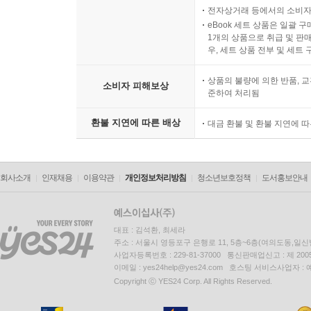
전자상거래 등에서의 소비자
eBook 세트 상품은 일괄 
1개의 상품으로 취급 및 판매
우, 세트 상품 전부 및 세트
상품의 불량에 의한 반품, 교
소비자 피해보상
준하여 처리됨
환불 지연에 따른 배상
대금 환불 및 환불 지연에 
회사소개
인재채용
이용약관
개인정보처리방침
청소년보호정책
도서홍보안내
대표 : 김석환, 최세라
주소 : 서울시 영등포구 은행로 11, 5층~6층(여의도동,일신
사업자등록번호 : 229-81-37000 통신판매업신고 : 제 200
이메일 : yes24help@yes24.com 호스팅 서비스사업자 :
Copyright ⓒ YES24 Corp. All Rights Reserved.