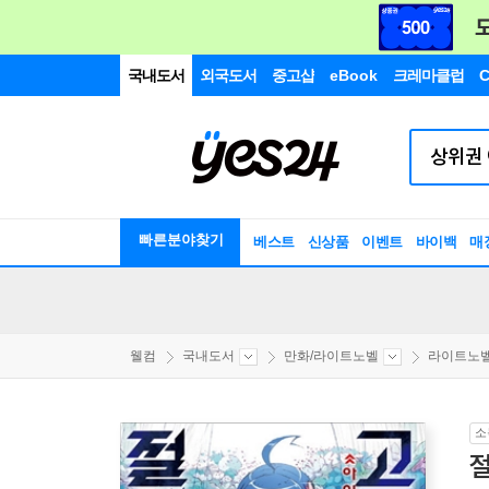
국내도서
외국도서
중고샵
eBook
크레마클럽
C
빠른분야찾기
베스트
신상품
이벤트
바이백
매
웰컴
국내도서
만화/라이트노벨
라이트노
소
절