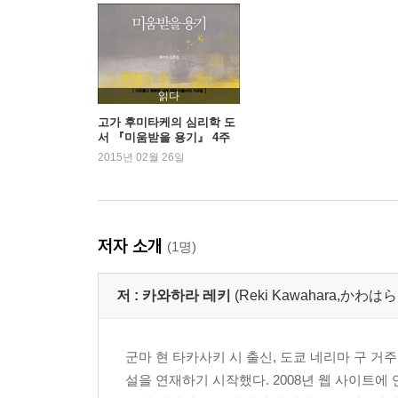
읽다
고가 후미타케의 심리학 도
서 『미움받을 용기』 4주
연속 1위
2015년 02월 26일
저자 소개
(1명)
저 :
카와하라 레키
(Reki Kawahara,か
군마 현 타카사키 시 출신, 도쿄 네리마 구 거
설을 연재하기 시작했다. 2008년 웹 사이트