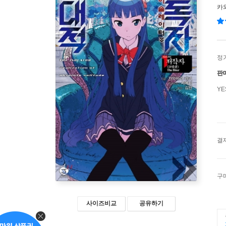
카
정
판
Y
결
구
사이즈비교
공유하기