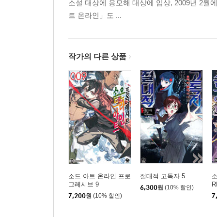
소설 대상에 응모해 대상에 입상, 2009년 2
트 온라인」도 ...
작가의 다른 상품
소드 아트 온라인 프로
절대적 고독자 5
소
그레시브 9
R
6,300
원
(10% 할인)
7,200
원
(10% 할인)
7