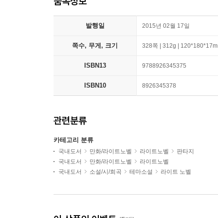
품목정보
발행일
2015년 02월 17일
쪽수, 무게, 크기
328쪽 | 312g | 120*180*17
ISBN13
9788926345375
ISBN10
8926345378
관련분류
카테고리 분류
국내도서
만화/라이트노벨
라이트노벨
판타지
국내도서
만화/라이트노벨
라이트노벨
국내도서
소설/시/희곡
테마소설
라이트 노벨