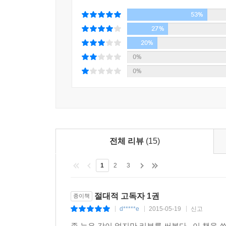
53%
27%
20%
0%
0%
전체 리뷰
(15)
1
2
3
절대적 고독자 1권
종이책
d*****e
2015-05-19
신고
|
|
|
좀 늦은 감이 없지만 리뷰를 써본다...이 책