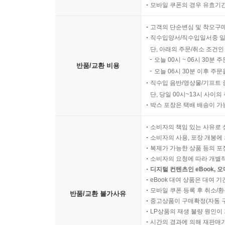
모바일 쿠폰의 경우 유효기간(
고객의 단순변심 및 착오구
직수입양서/직수입일서중 일
단, 아래의 주문/취소 조건인
오늘 00시 ~ 06시 30분 
반품/교환 비용
오늘 06시 30분 이후 주문
직수입 음반/영상물/기프트 
단, 당일 00시~13시 사이
박스 포장은 택배 배송이 가
소비자의 책임 있는 사유로 
소비자의 사용, 포장 개봉에 
복제가 가능한 상품 등의 포장을 
소비자의 요청에 따라 개별
디지털 컨텐츠인 eBook, 
eBook 대여 상품은 대여 기
모바일 쿠폰 등록 후 취소/환
반품/교환 불가사유
중고상품이 구매확정(자동 
LP상품의 재생 불량 원인이 기
시간의 경과에 의해 재판매가