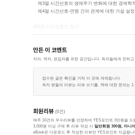
제3절 시간선호의 생애주기 변화에 대한 경제학적
제4절 시간선호-연령 간의 관계에 대한 가설 설정
제3장 시간선호도 조사
제1절 설문조사 방식
만든 이 코멘트
제2절 표본의 기본 특성
제3절 설문 참여자의 시간선호도 조사 결과
저자, 역자, 편집자를 위한 공간입니다. 독자들에게 전하고
제4절 기초통계분석 결과
접수된 글은 확인을 거쳐 이 곳에 게재됩니다.
제4장 시간선호도 결정요인에 대한 실증분석
독자 분들의 리뷰는 리뷰 쓰기를, 책에 대한 문의는 1:
제1절 실증분석 연구 설계
제2절 기본회귀모형 분석을 통한 시간선호-연령
회원리뷰
(0건)
제3절 시간선호-연령 프로파일 구조의 집단 간 차
매주 10건의 우수리뷰를 선정하여 YES포인트 3만원을 드
제4절 실증분석 결과 종합
3,000원 이상 구매 후 리뷰 작성 시
일반회원 300원, 마니아
eBook은 다운로드 후 작성한 리뷰만 YES포인트 지급됩니