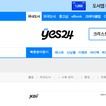
국내도서
외국도서
중고샵
eBook
크레마클럽
C
빠른분야찾기
베스트
신상품
이벤트
바이백
매
웰컴
국내도서
사회 정치
행정
국회