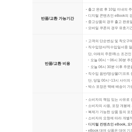
출고 완료 후 10일 이내의 
디지털 콘텐츠인 eBook의 
반품/교환 가능기간
중고상품의 경우 출고 완료일
모바일 쿠폰의 경우 유효기간(
고객의 단순변심 및 착오구
직수입양서/직수입일서중 일
단, 아래의 주문/취소 조건인
오늘 00시 ~ 06시 30분 
반품/교환 비용
오늘 06시 30분 이후 주문
직수입 음반/영상물/기프트 
단, 당일 00시~13시 사이
박스 포장은 택배 배송이 가
소비자의 책임 있는 사유로 
소비자의 사용, 포장 개봉에 
복제가 가능한 상품 등의 포장을 
소비자의 요청에 따라 개별
디지털 컨텐츠인 eBook, 
eBook 대여 상품은 대여 기