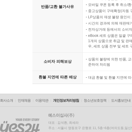
모바일 쿠폰 등록 후 취소/환
반품/교환 불가사유
중고상품이 구매확정(자동 
LP상품의 재생 불량 원인이 기
시간의 경과에 의해 재판매가
전자상거래 등에서의 소비자
eBook 세트 상품은 일괄 
1개의 상품으로 취급 및 판매
우, 세트 상품 전부 및 세트
상품의 불량에 의한 반품, 교
소비자 피해보상
준하여 처리됨
환불 지연에 따른 배상
대금 환불 및 환불 지연에 
회사소개
인재채용
이용약관
개인정보처리방침
청소년보호정책
도서홍보안내
대표 : 김석환, 최세라
주소 : 서울시 영등포구 은행로 11, 5층~6층(여의도동,일신