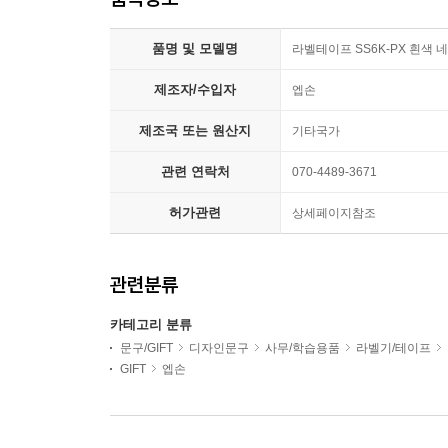
품명 및 모델명
라벨테이프 SS6K-PX 흰색 
제조자/수입자
엡손
제조국 또는 원산지
기타국가
관련 연락처
070-4489-3671
허가관련
상세페이지참조
관련분류
카테고리 분류
문구/GIFT
디자인문구
사무/학습용품
라벨기/테이프
GIFT
엡손