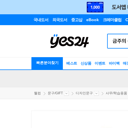
국내도서
외국도서
중고샵
eBook
크레마클럽
C
빠른분야찾기
베스트
신상품
이벤트
바이백
매
웰컴
문구/GIFT
디자인문구
사무/학습용품