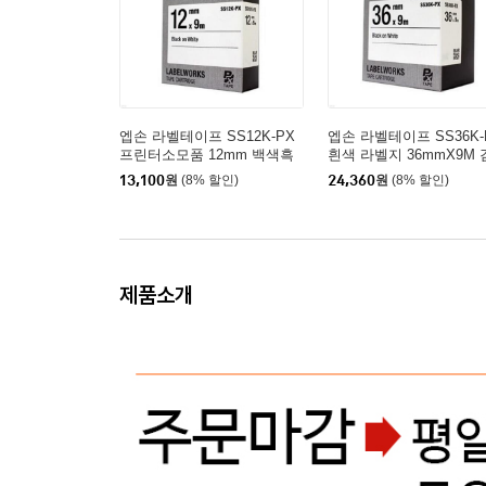
엡손 라벨테이프 SS12K-PX
엡손 라벨테이프 SS36K-
프린터소모품 12mm 백색흑
흰색 라벨지 36mmX9M
색문자 기타복합기/프린터소
글씨 기타복합기/프린터
13,100
원
(8% 할인)
24,360
원
(8% 할인)
모품
품
제품소개