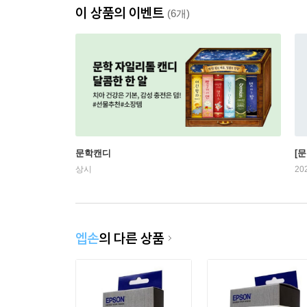
이 상품의 이벤트
(6개)
문학캔디
[문
상시
20
엡손
의 다른 상품