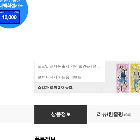
노르잇 신제품 출시 기념 할인&사은품 증정!
문학 디퓨저 사은품 이벤트
스킵과 로퍼 2차 굿즈
엡손 라벨테이프 SS6K-PX 흰색 네임스티커 
상품정보
리뷰/한줄평
(0/0)
품목정보