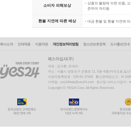
상품의 불량에 의한 반품, 교
소비자 피해보상
준하여 처리됨
환불 지연에 따른 배상
대금 환불 및 환불 지연에 
회사소개
인재채용
이용약관
개인정보처리방침
청소년보호정책
도서홍보안내
대표 : 김석환, 최세라
주소 : 서울시 영등포구 은행로 11, 5층~6층(여의도동,일신
사업자등록번호 : 229-81-37000 통신판매업신고 : 제 200
이메일 : yes24help@yes24.com 호스팅 서비스사업자 :
Copyright ⓒ YES24 Corp. All Rights Reserved.