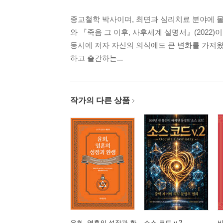
1) 무집착의 원리
2) 욕망의 초월과 신성한 봉사
종교철학 박사이며, 최면과 심리치료 분야에 몰
11. 집단 카르마
와 『죽음 그 이후, 사후세계 설명서』(2022
1) 개인과 집단 카르마의 상호 작용
동시에 저자 자신의 의식에도 큰 변화를 가져왔
2) 인류의 생각이 빚어내는 재난과 격변
하고 출간하는...
결어
2부. 카르마 연구
작가의 다른 상품
서론, 카르마의 과학
1. 자연법칙으로서의 카르마
1) 운명을 다루는 지식
2) 우주의 법과 인간의 법
3) 벌이 아닌 결과로서의 연속성
4) 존재의 법칙, 카르마
2. 존재의 동시성과 우주적 상호 연결
1) 영원한 현재와 시간 속 인과율
2) 존재의 일체성에서 작용하는 법칙
윤회, 영혼의 성장과 환
소스 코드 v.2