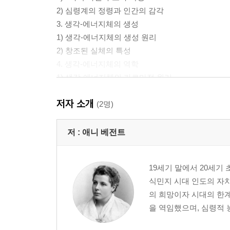
2) 심령계의 정령과 인간의 감각
3. 생각-에너지체의 생성
1) 생각-에너지체의 생성 원리
2) 창조된 실체의 특성
4. 생각-에너지체의 역학
1) 생각-에너지체의 카르마적 원리
2) 생각-에너지체의 상호작용과 외부 영향
저자 소개
3) 집단 생각 에너지체와 그 결과
(2명)
5. 카르마 형성의 원리
1) 생애 주기와 카르마
저 :
애니 베전트
2) 영혼의 창조물인 정신 이미지
3) 생각의 삼중적 현현
19세기 말에서 20세기
4) 아카샤 기록과 완전한 책임
식민지 시대 인도의 자치
6. 생각이 카르마(운명)가 되는 과정
의 희망이자 시대의 한
1) 카르마의 주체로서의 자아
을 역임했으며, 심령적 
2) 정신적 이미지의 생성과 사후 정화 과정
3) 카르마의 재발현과 다음 생의 설계