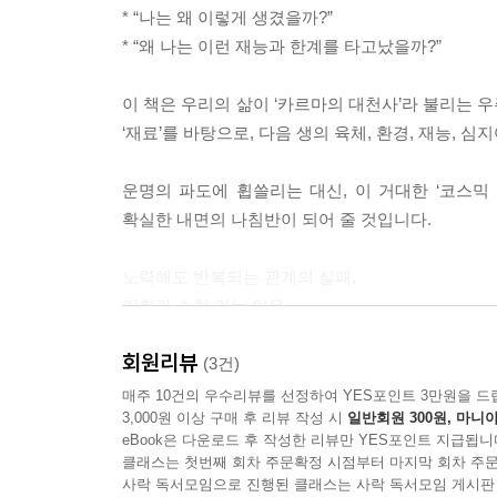
* “나는 왜 이렇게 생겼을까?”
1) 카르마의 동력: 의지, 생각, 행동
* “왜 나는 이런 재능과 한계를 타고났을까?”
2) 카르마의 구조, 의식과 물질의 삼중성
7. 카르마의 첫 번째 끈, 생각
이 책은 우리의 삶이 ‘카르마의 대천사’라 불리는 
1) 행동의 뿌리, 생각
‘재료’를 바탕으로, 다음 생의 육체, 환경, 재능, 
2) 생각이라는 건축가
3) 인격이 곧 운명이다
운명의 파도에 휩쓸리는 대신, 이 거대한 ‘코스믹
4) 주어진 운명을 넘어서는 길, 명상
확실한 내면의 나침반이 되어 줄 것입니다.
8. 카르마의 두 번째 끈, 욕망
1) 의지와 욕망
노력해도 반복되는 관계의 실패,
2) 욕망 극복의 기술
기회가 스쳐 가는 이유,
3) 죽은 욕망의 그림자
채워지지 않는 결핍?
4) 성장을 위한 도구, 욕망
회원리뷰
(3건)
9. 카르마의 세 번째 끈: 행위
혹시 이런 문제들 앞에서 자신의 운명을 탓하며 좌절
매주 10건의 우수리뷰를 선정하여 YES포인트 3만원을 드
1) 행위가 빚어내는 환경과 육체
3,000원 이상 구매 후 리뷰 작성 시
일반회원 300원, 마니아
2) 행위와 동기의 저울
eBook은 다운로드 후 작성한 리뷰만 YES포인트 지급됩니
『카르마, 운명을 지배하는 법』은 당신의 삶을 지배
3) 육체의 멍에와 영혼의 정화
클래스는 첫번째 회차 주문확정 시점부터 마지막 회차 주문
않는 세계의 기록과 설계를 담당하는 ‘카르마의
사락 독서모임으로 진행된 클래스는 사락 독서모임 게시판
10. 운명을 다루는 방법