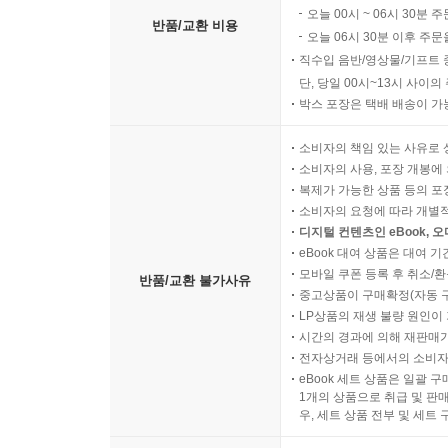
오늘 00시 ~ 06시 30분 
반품/교환 비용
오늘 06시 30분 이후 주문
직수입 음반/영상물/기프트 
단, 당일 00시~13시 사이
박스 포장은 택배 배송이 가
소비자의 책임 있는 사유로 
소비자의 사용, 포장 개봉에 
복제가 가능한 상품 등의 포장을 
소비자의 요청에 따라 개별
디지털 컨텐츠인 eBook, 
eBook 대여 상품은 대여 기
모바일 쿠폰 등록 후 취소/환
반품/교환 불가사유
중고상품이 구매확정(자동 
LP상품의 재생 불량 원인이 기
시간의 경과에 의해 재판매가
전자상거래 등에서의 소비자
eBook 세트 상품은 일괄 
1개의 상품으로 취급 및 판매
우, 세트 상품 전부 및 세트