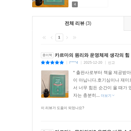
제공함으로써 원하는 미래를 의식적으로 설계하는 구
(3) 프랑스 혁명, 사회적 불평등의 결과
4
(4) 국가적 숭고한 이상의 힘
* 윤리와 자유의지의 균형(삶의 주인이 되는 지혜)
전체 리뷰
(3)
책임이 죄책감이 아니라 자유의 근거가 됨을 체감합
편집자 후기. 자신의 운명을 지배하는 법
이해하고, 시련마저 ‘코스믹 게임’의 일부로 받아들
1. 운명의 작동 원리
1
1) 생각의 힘과 생각 에너지체의 생성
이 불의해 보이고 고통의 세계가 시간과 공간 밖에
2) 자신의 인격 형성의 원리
것입니다.
카르마의 원리와 운영체제 생각의 힘
종이책
3) 집단의식과 운명의 공명
l****4
2025-12-20
신고
|
|
|
2. 아카샤 기록과 카르마의 대천사들
단순한 위로를 넘어선 우주적 법칙과 지혜를 원한다면
1) 전반적 운명 설계의 원칙
* 출판사로부터 책을 제공받아
확실한 해답이 될 것입니다.
2) 육체적 조건의 설계
이 아닙니다.호기심이나 재미로
3) 사회적 환경의 결정
서 너무 힘든 순간이 올 때가
3. 자신의 운명을 창조하는 법
자는 충분히...
더보기
1) 카르마의 원리의 이해와 활용
이 리뷰가 도움이 되었나요?
2) 운명을 창조하는 세 가지 핵심 동력
3) 의식적 운명 창조를 위한 실천 방법
4. 신성한 귀향 - 카르마의 궁극적 목적