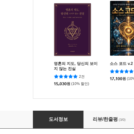
영혼의 지도, 당신의 보이
소스 코드 v.2
지 않는 진실
2건
17,100
원
(10
15,030
원
(10% 할인)
카르마, 운명을 지배하는 법
도서정보
리뷰/한줄평
(3/0)