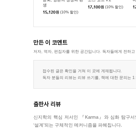
3) 시간 속 인과관계의 펼쳐짐
생
17,100
원
(10% 할인)
1
4) 인과율의 본질과 영원한 근원
15,120
원
(10% 할인)
3. 불변의 법칙에서 무한 가능성으로
1) 우주 법칙에 대한 새로운 성찰
2) 자유의 도구인 카르마
3) 법칙의 불가침성
만든 이 코멘트
4) 법칙을 지배하는 지식
저자, 역자, 편집자를 위한 공간입니다. 독자들에게 전하고
5) 법칙의 과학적 활용
6) 운명의 개척과 환경과의 상호 작용
접수된 글은 확인을 거쳐 이 곳에 게재됩니다.
4. 카르마의 윤리학
독자 분들의 리뷰는 리뷰 쓰기를, 책에 대한 문의는 1:
1) 세속적 착각, 선함과 성공의 분리
2) 카르마의 이중장부: 행위와 동기의 분리
3) 동기의 완성과 지혜의 빛
출판사 리뷰
5. 자신의 운명을 만드는 인간
1) 카르마가 작동하는 세 가지 세계
신지학의 핵심 저서인 『Karma』와 심화 탐구서인 
2) 운명을 바꾸는 최초의 동력
‘설계’되는 구체적인 메커니즘을 파헤칩니다.
3) 운명을 바꾸는 지식
6. 운명을 엮는 세 가지 힘