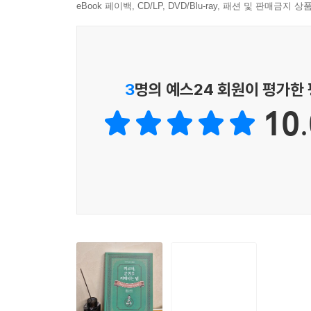
구체적으로 드러냅니다.
eBook 페이백, CD/LP, DVD/Blu-ray, 패션 및 판매금
1) 성장의 장(場)으로서의 환경
2) 혈연의 의무와 인연의 창조
그 순간, 삶은 원망의 대상이 아니라 당신이 직접
3) 생을 넘어 계승되는 능력과 그 계발
할 강력한 지혜를 담고 있습니다.
11. 자신의 운명을 바꾸는 기술
1) 운명을 바꾸기 위한 내면 작업
3
명의 예스24 회원이 평가한
이 책으로 얻게 되는 것
2) 운명을 바꾸기 위한 노력
10.
3) 되돌아오는 법칙의 활용
* 카르마의 작동 원리(충격적인 메커니즘)
4) 현재의 기회와 과거의 인연
생각·감정·행동이 어떻게 현실(인격·능력·건강·환
12. 공동의 운명, 집단 카르마
다음 생의 ‘청사진(에테르체)’을 어떻게 정밀하게 
1) 보이지 않는 공동의 책임
2) 가족, 작은 운명 공동체
* 현재의 이유(모든 경험을 꿰뚫는 통찰)
3) 국가적 거대한 운명의 흐름
반복되는 패턴과 불공평해 보이는 사건들이 어떤 과
4) 재난과 집단 카르마
자신임을 깨닫고, 더 이상 세상을 원망하는 대신 모
5) 집단 카르마의 흐름 속 개인의 역할
6) 국가의 카르마와 이상의 힘
* 전환의 기술(구체적인 영적 연금술)
(1) 인도의 카르마, 과거의 억압과 현재
카르마는 숙명이 아니라 활용 가능한 법칙입니다.
(2) 영국의 카르마, 식민주의의 업보