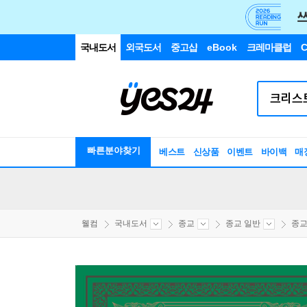
국내도서
외국도서
중고샵
eBook
크레마클럽
C
빠른분야찾기
베스트
신상품
이벤트
바이백
매
웰컴
국내도서
종교
종교 일반
종교