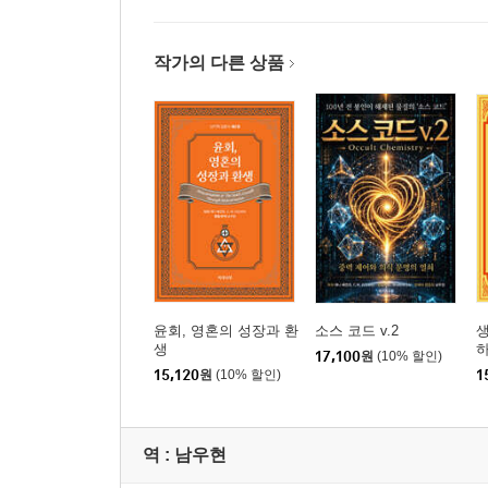
4) 데바찬에서의 변형
5) 양심의 형성
작가의 다른 상품
7. 생성된 카르마의 작용
1) 환생의 준비와 자아
2) 운명의 설계자 카르마의 대천사
3) 풍요와 결핍의 운명 창조
4) 기구한 운명의 원인과 공정성
5) 카르마 집행의 주체로서의 영혼
8. 카르마의 결과 직면하기
1) 운명의 노예?
2) 속박에서 자유로
9. 법칙을 활용한 운명 창조
윤회, 영혼의 성장과 환
소스 코드 v.2
생
생
하
1) 의식적인 자기 창조
17,100
원
(10% 할인)
15,120
원
(10% 할인)
1
2) 존재하는 카르마의 중화
3) 미래를 수정하기 위한 지식
4) 지식과 헌신을 통한 해방의 가속화
역 :
남우현
10. 카르마의 소멸