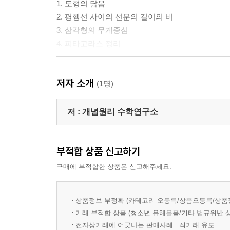
1. 도형의 닮음
2. 평행선 사이의 선분의 길이의 비
3. 삼각형의 무게중심
4. 피타고라스 정리
Ⅳ. 확률
저자 소개
1. 경우의 수
(1명)
2. 확률
저 :
개념원리 수학연구소
부적합 상품 신고하기
구매에 부적합한 상품은 신고해주세요.
상품정보 부정확 (카테고리 오등록/상품오등록/상품
거래 부적합 상품 (청소년 유해물품/기타 법규위반 
전자상거래에 어긋나는 판매사례 : 직거래 유도