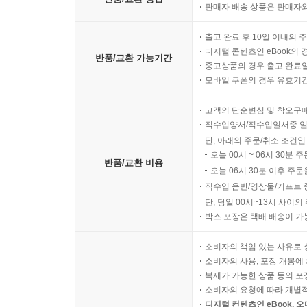
판매자 배송 상품은 판매자와
출고 완료 후 10일 이내의 
디지털 콘텐츠인 eBook의 
반품/교환 가능기간
중고상품의 경우 출고 완료일
모바일 쿠폰의 경우 유효기간(
고객의 단순변심 및 착오구
직수입양서/직수입일서중 일
단, 아래의 주문/취소 조건인
오늘 00시 ~ 06시 30분 
반품/교환 비용
오늘 06시 30분 이후 주문
직수입 음반/영상물/기프트 
단, 당일 00시~13시 사이
박스 포장은 택배 배송이 가
소비자의 책임 있는 사유로 
소비자의 사용, 포장 개봉에 
복제가 가능한 상품 등의 포장을 
소비자의 요청에 따라 개별
디지털 컨텐츠인 eBook, 