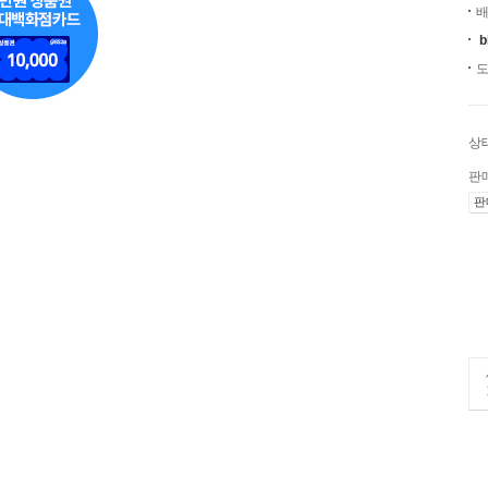
배
b
도
상
판
판