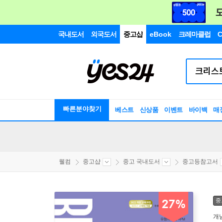
국내도서
외국도서
중고샵
eBook
크레마클럽
C
빠른분야찾기
베스트
신상품
이벤트
바이백
매
웰컴
중고샵
중고 국내도서
중고등참고서
중
27%
개