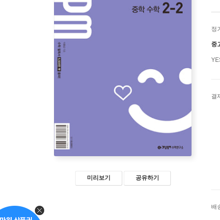
정
중
Y
결
미리보기
공유하기
배