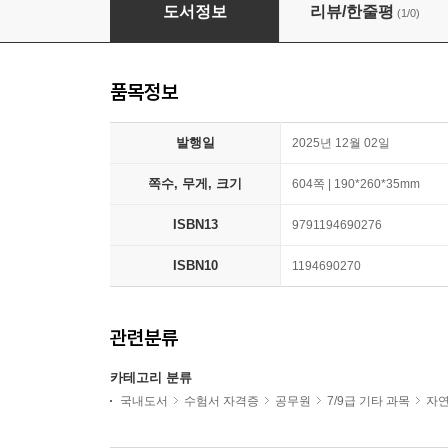
최정환 공무원 생물, 생물학개론 기출 700제
도서정보
리뷰/한줄평
(1/0)
품목정보
발행일
2025년 12월 02일
쪽수, 무게, 크기
604쪽 | 190*260*35mm
ISBN13
9791194690276
ISBN10
1194690270
관련분류
카테고리 분류
국내도서
수험서 자격증
공무원
7/9급 기타 과목
자