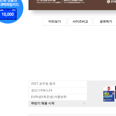
미리보기
사이즈비교
공유하기
2027 공무원 합격
공단기X예스24
[대학생X취준생] 여름방학
하반기 채용 시작