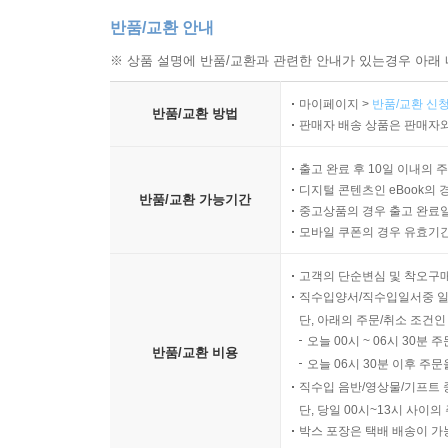
반품/교환 안내
※ 상품 설명에 반품/교환과 관련한 안내가 있는경우 아래 
마이페이지 >
반품/교환 신청
반품/교환 방법
판매자 배송 상품은 판매자와
출고 완료 후 10일 이내의 
디지털 콘텐츠인 eBook의 
반품/교환 가능기간
중고상품의 경우 출고 완료일
모바일 쿠폰의 경우 유효기간(
고객의 단순변심 및 착오구
직수입양서/직수입일서중 일
단, 아래의 주문/취소 조건인
오늘 00시 ~ 06시 30분 
반품/교환 비용
오늘 06시 30분 이후 주문
직수입 음반/영상물/기프트 
단, 당일 00시~13시 사이
박스 포장은 택배 배송이 가