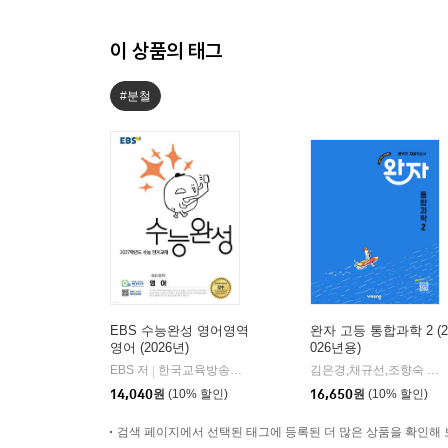
이 상품의 태그
#분철
EBS 수능완성 영어영역
완자 고등 통합과학 2 (2
영어 (2026년)
026년용)
EBS 저
한국교육방송공사
김은경,채규선,조향숙 등저
|
14,040
원
(10% 할인)
16,650
원
(10% 할인)
검색 페이지에서 선택된 태그에 등록된 더 많은 상품을 확인해 