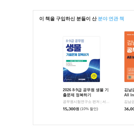
이 책을 구입하신 분들이 산
분야 연관 책
2026 8·9급 공무원 생물 기
김남
출문제 정복하기
All 
론)
공무원시험연구소 편저
서원각
김남균
|
15,300
원
(10% 할인)
36,0