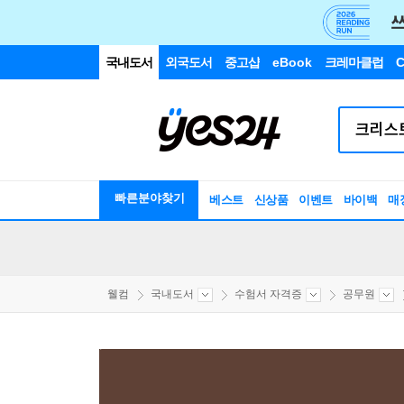
국내도서
외국도서
중고샵
eBook
크레마클럽
C
빠른분야찾기
베스트
신상품
이벤트
바이백
매
웰컴
국내도서
수험서 자격증
공무원