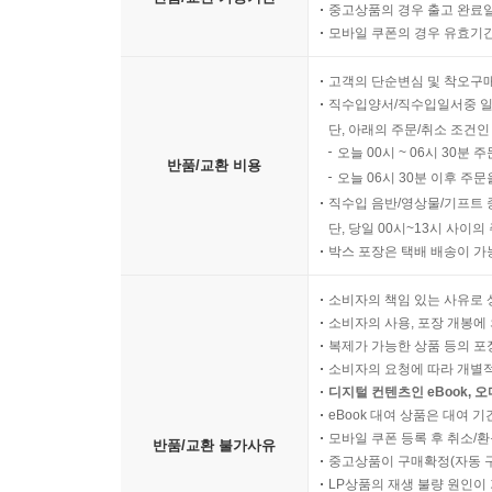
중고상품의 경우 출고 완료일
모바일 쿠폰의 경우 유효기간(
고객의 단순변심 및 착오구
직수입양서/직수입일서중 일
단, 아래의 주문/취소 조건인
오늘 00시 ~ 06시 30분 
반품/교환 비용
오늘 06시 30분 이후 주문
직수입 음반/영상물/기프트 
단, 당일 00시~13시 사이
박스 포장은 택배 배송이 가
소비자의 책임 있는 사유로 
소비자의 사용, 포장 개봉에 
복제가 가능한 상품 등의 포장을 
소비자의 요청에 따라 개별
디지털 컨텐츠인 eBook, 
eBook 대여 상품은 대여 기
모바일 쿠폰 등록 후 취소/환
반품/교환 불가사유
중고상품이 구매확정(자동 
LP상품의 재생 불량 원인이 기