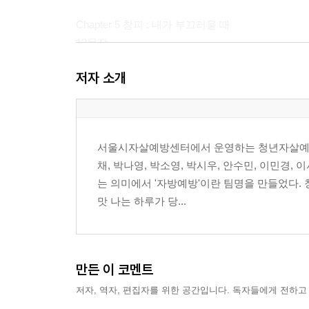
Chapter 5 창피 : 내가 부끄러울 때
13문장
저자 소개
Chapter 6 행복 : 마음이 행복할 때
14문장
Chapter 7 사랑 : 마음을 주고받을 때
서울시자살예방센터에서 운영하는 청년자살예방 서
14문장
채, 박나영, 박소영, 박시우, 안수민, 이민경, 
는 의미에서 '자방예방'이란 팀명을 만들었다.
Chapter 8 희망 : 간절히 바랄 때
맛 나는 하루가 당...
14문장
만든 이 코멘트
저자, 역자, 편집자를 위한 공간입니다. 독자들에게 전하고