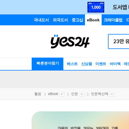
국내도서
외국도서
중고샵
eBook
크레마클럽
C
빠른분야찾기
베스트
신상품
이벤트
바이백
매
웰컴
eBook
인문
인문학산책