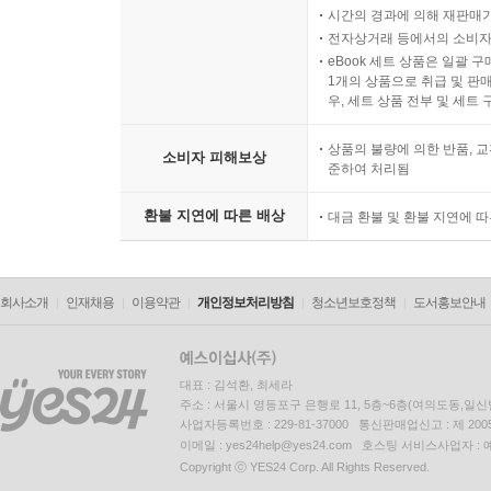
시간의 경과에 의해 재판매가
전자상거래 등에서의 소비자
eBook 세트 상품은 일괄 
1개의 상품으로 취급 및 판매
우, 세트 상품 전부 및 세트
상품의 불량에 의한 반품, 교
소비자 피해보상
준하여 처리됨
환불 지연에 따른 배상
대금 환불 및 환불 지연에 
회사소개
인재채용
이용약관
개인정보처리방침
청소년보호정책
도서홍보안내
대표 : 김석환, 최세라
주소 : 서울시 영등포구 은행로 11, 5층~6층(여의도동,일신
사업자등록번호 : 229-81-37000 통신판매업신고 : 제 200
이메일 : yes24help@yes24.com 호스팅 서비스사업자 :
Copyright ⓒ YES24 Corp. All Rights Reserved.