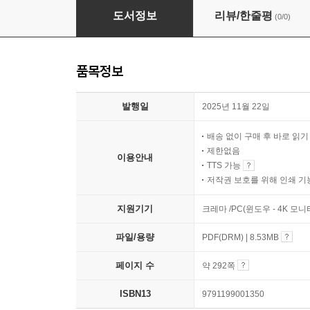
마음채움 문장집
도서정보
리뷰/한줄평
(0/0)
품목정보
발행일
2025년 11월 22일
배송 없이 구매 후 바로 읽
제한없음
이용안내
TTS 가능
저작권 보호를 위해 인쇄 기
지원기기
크레마 /PC(윈도우 - 4K 모
파일/용량
PDF(DRM) | 8.53MB
페이지 수
약 292쪽
ISBN13
9791199001350