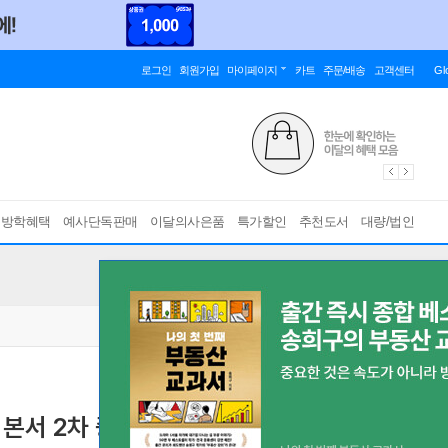
로그인
회원가입
마이페이지
카트
주문/배송
고객센터
Gl
름방학혜택
예사단독판매
이달의사은품
특가할인
추천도서
대량/법인
기본서 2차 중개사법령 및 실무