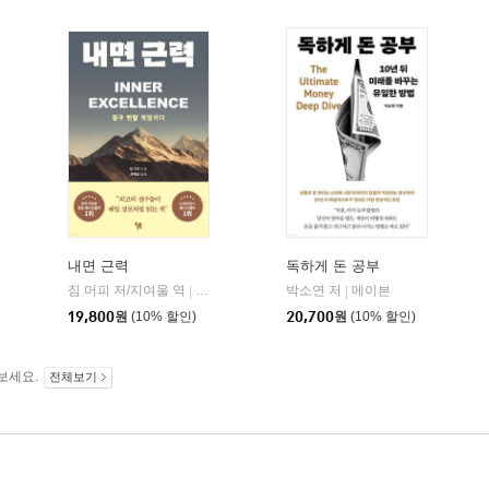
내면 근력
독하게 돈 공부
짐 머피 저/지여울 역
현대지성
윌북(willbook)
박소연 저
메이븐
|
|
|
19,800
원
(10% 할인)
20,700
원
(10% 할인)
보세요.
전체보기