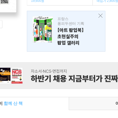
19,600원
매입가 2,800
프랑스
퐁피두센터 기획
[아트 팝업북]
초현실주의
팝업 갤러리
들이
함께 산 책