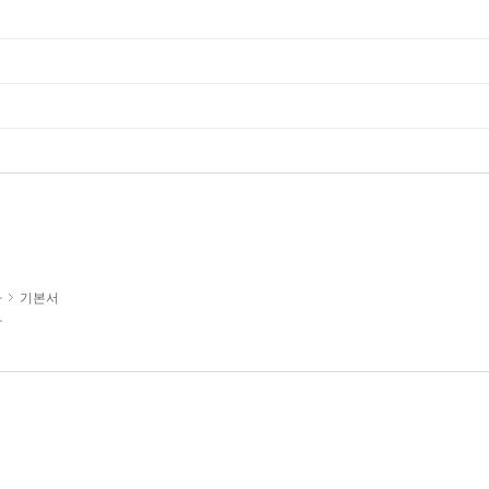
사
기본서
사