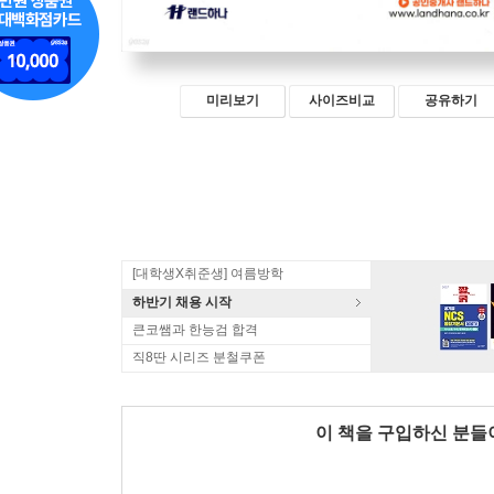
미리보기
사이즈비교
공유하기
[대학생X취준생] 여름방학
하반기 채용 시작
큰코쌤과 한능검 합격
직8딴 시리즈 분철쿠폰
이 책을 구입하신 분