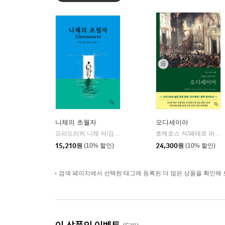
니체의 초월자
오디세이아
프리드리히 니체 저/김철 편역
히읏
호메로스 저/페테르 파울 루벤스 그림/박문재 역
|
15,210
원
(10% 할인)
24,300
원
(10% 할인)
검색 페이지에서 선택된 태그에 등록된 더 많은 상품을 확인해 