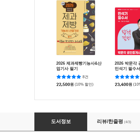
2026 제과제빵기능사&산
2026 박문각
업기사 필기
민석기 필수서
사특별법
8건
22,500
원
(10% 할인)
23,400
원
(1
2026 EBS 랜드하나 공인중개사 기본서 2차 
도서정보
리뷰/한줄평
(4/3)