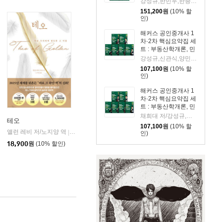
강성규,한민우,한종민,홍승한 편저
중개사법령 및 실무
151,200
원
(10% 할
인)
해커스 공인중개사 1
차·2차 핵심요약집 세
트 : 부동산학개론, 민
법 및 민사특별법(양
강성규,신관식,양민,한민우,한종민,홍승한 편저
민), 부동산공법, 부동
107,100
원
(10% 할
산세법, 부동산공시법
인)
령, 공인중개사법령
및 실무
해커스 공인중개사 1
차·2차 핵심요약집 세
트 : 부동산학개론, 민
법 및 민사특별법(채
채희대 저/강성규,신관식,한민우,한종민,홍승한 편저
테오
희대), 부동산공법, 부
107,100
원
(10% 할
동산세법, 부동산공시
앨런 레비 저/노지양 역
오팬하우스
|
인)
법령, 공인중개사법령
18,900
원
(10% 할인)
및 실무