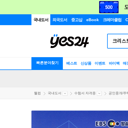
국내도서
외국도서
중고샵
eBook
크레마클럽
C
빠른분야찾기
베스트
신상품
이벤트
바이백
매
웰컴
국내도서
수험서 자격증
공인중개/주택