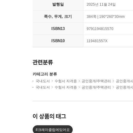
발행일
2025년 11월 24일
쪽수, 무게, 크기
384쪽 | 190*260*30mm
ISBN13
9791194815570
ISBN10
119481557X
관련분류
카테고리 분류
국내도서
수험서 자격증
공인중개/주택관리
공인중개
국내도서
수험서 자격증
공인중개/주택관리
공인중개
이 상품의 태그
#크레마클럽에있어요