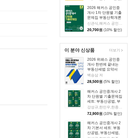
2026 해커스 공인중
개사 1차 단원별 기출
문제집 부동산학개론
신관식,해커스 공인중개사시험 연구소 저
20,700
원
(10% 할인)
이 분야 신상품
더보기
2026 위패스 공인중
개사 한번에 끝내는
부동산세법 요약서
+문제집
백승삼 저
28,500
원
(5% 할인)
해커스 공인중개사 2
차 단원별 기출문제집
세트: 부동산공법, 부
동산세법, 부동산공시
강성규,한민우,한종민,해커스 공인중개사시험 연구소,홍승한 편저
법령, 공인중개사법령
72,900
원
(10% 할인)
및 실무
해커스 공인중개사 2
차 기본서 세트: 부동
산공법, 부동산세법,
부동산공시법령, 공인