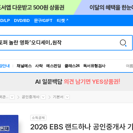
D/LP
DVD/BD
문구
/GIFT
티켓
장안내
채널예스
사락
예스펀딩
클래스24
독서유형검사
여
RBTI Lab
독서유형검사
AI 일문백답
의견 남기면 YES상품권!
관...
공인중개사
기본서
소득공제
2026 EBS 랜드하나 공인중개사 