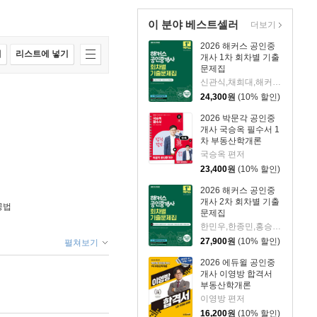
이 분야 베스트셀러
더보기
2026 해커스 공인중
매
리스트에 넣기
개사 1차 회차별 기출
문제집
신관식,채희대,해커스 공인중개사시험 연구소 저
24,300
원
(10% 할인)
2026 박문각 공인중
개사 국승옥 필수서 1
차 부동산학개론
국승옥 편저
23,400
원
(10% 할인)
2026 해커스 공인중
개사 2차 회차별 기출
공법
문제집
한민우,한종민,홍승한,강성규,해커스 공인중개사시험 연구소 저
27,900
원
(10% 할인)
펼쳐보기
2026 에듀윌 공인중
개사 이영방 합격서
부동산학개론
이영방 편저
16,200
원
(10% 할인)