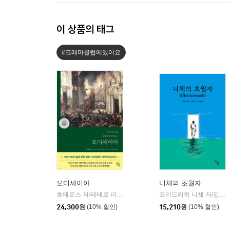
이 상품의 태그
#크레마클럽에있어요
오디세이아
니체의 초월자
호메로스 저/페테르 파울 루벤스 그림/박문재 역
현대지성
프리드리히 니체 저/김철 편역
|
24,300
원
(10% 할인)
15,210
원
(10% 할인)