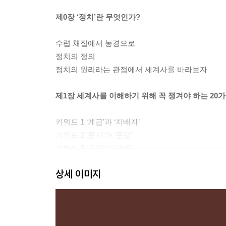
제0장 ‘정치’란 무엇인가?
수렵 채집에서 농경으로
정치의 정의
정치의 원리라는 관점에서 세계사를 바라보자
제1장 세계사를 이해하기 위해 꼭 챙겨야 하는 20가
키워드 1 ‘계급’과 ‘지배자’
키워드 2 ‘문자’와 ‘문명’
키워드 3 ‘권력’과 ‘권위’
키워드 4 ‘사회’와 ‘경제’
상세 이미지
키워드 5 ‘본능’과 ‘이성’
키워드 6 ‘종교’
키워드 7 ‘왕정’, ‘공화정’, ‘민주정’
키워드 8 ‘왕조 국가’와 ‘세습’