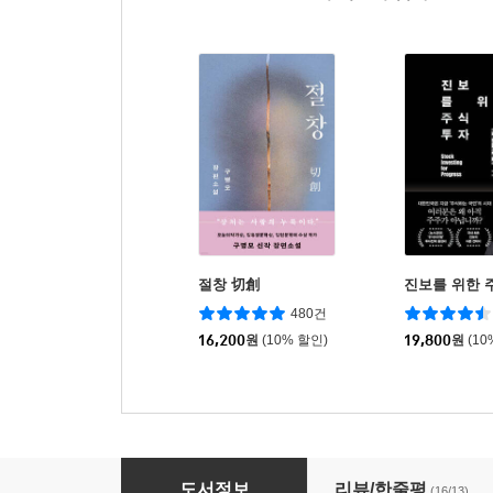
절창 切創
진보를 위한 
480건
16,200
원
(10% 할인)
19,800
원
(10
12가지 패턴으로 이해할 수 있는 더 이상 잊어
도서정보
리뷰/한줄평
(16/13)