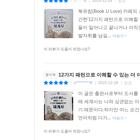
7*****u
2025-12-29
신고
|
|
|
북유럽(Book U Love)
간한'12가지 패턴으로 이해할
들이 일어나고 끝나거나 아직도
발자취를 남길...
더보기
이 리뷰가 도움이 되었나요?
12가지 패턴으로 이해할 수 있는 더
종이책
v*********8
2025-12-28
신고
|
|
|
이 글은 출판사로부터 도서를
때 세계사는 나와 상관없는 이
기 때문이다.하지만 어느 순간
언어처럼 다가...
더보기
이 리뷰가 도움이 되었나요?