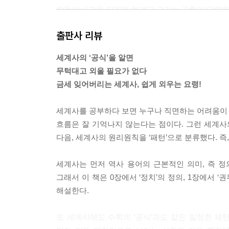
람들이 시간을 지키게 하려고 국가는 공통의 달력을
수메르인은 태음력을 만들었다. 이는 달이 차고 이지러
출판사 리뷰
수메르인들은 윤달을 만들어서 차이를 조정했다. 
든 달력을 만들려면 해와 달의 움직임을 꼼꼼하게
세계사의 ‘공식’을 알면
--- 「제2장 세계사를 움직인 12가지 '패턴'을 알
무턱대고 외울 필요가 없다
금세 잊어버리는 세계사, 쉽게 외우는 요령!
정치가 종교와 가까워지려고 한 것은 종교단체의 
영하겠다는 의도다. 종교를 이용하면 막대한 국가 
세계사를 공부하다 보면 누구나 직면하는 어려움이 있
종하거나 국교로 삼기도 했다.
흐름은 잘 기억나지 않는다는 점이다. 그런 세계사의
--- 「제2장 세계사를 움직인 12가지 '패턴'을 알
다음, 세계사의 원리원칙을 ‘패턴’으로 분류했다. 즉,
한랭화로 가축을 방목할 수 있는 초원이 점점 줄어
세계사는 먼저 역사 용어의 근본적인 의미, 즉 정
족이 서쪽으로 원정에 나섰다. 훈족이란, 몽골계와
그래서 이 책은 0장에서 ‘정치’의 정의, 1장에서 ‘권
여러 차례에 침입하게 되었다. 그리고 흑해 연안부
해설한다.
압력으로 인해 서고트족이 375년에 남하하기 시작
인이다.
또 세계사에도 수학의 ‘공식’과도 같은 일정한 패
--- 「제2장 세계사를 움직인 12가지 '패턴'을 알