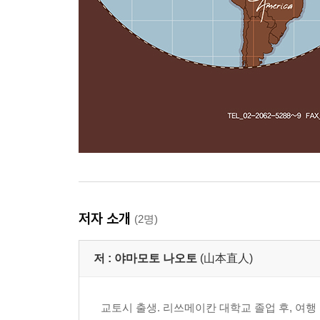
저자 소개
(2명)
저 :
야마모토 나오토
(山本直人)
교토시 출생. 리쓰메이칸 대학교 졸업 후, 여행