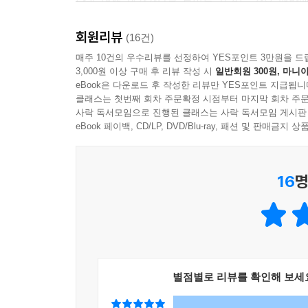
달라 언뜻 제각각으로 보이는 사건도 같은 맥락에
점이다. 메소포타미아문명, 고대 로마뿐 아니라 어
이후 몇몇 폭군도 나타났지만, 로마제정의 국력은 안
회원리뷰
알 수 있을 것이다.
(16건)
맞았다. 그 유능한 오현제가 차례로 즉위해 풍부한
매주 10건의 우수리뷰를 선정하여 YES포인트 3만원을 드
인재와 물자가 대거 몰렸다. 촘촘하게 깔린 교통망은
3,000원 이상 구매 후 리뷰 작성 시
일반회원 300원, 마니아
세계사의 중요 시기를 의식해 두는 것도 중요한다.
국은 최대 영토를 손에 넣고 유례없는 번영을 구가했
eBook은 다운로드 후 작성한 리뷰만 YES포인트 지급됩니
파악해 두면, 아무리 잊어버리기 쉬운 세계사 사
클래스는 첫번째 회차 주문확정 시점부터 마지막 회차 주문
전성기는 2세기!’라고 파악해 놓는 것이다.
--- 「제2장 세계사를 움직인 12가지 '패턴'을 알아보자_
사락 독서모임으로 진행된 클래스는 사락 독서모임 게시판
eBook 페이백, CD/LP, DVD/Blu-ray, 패션 및 판매금
뿐만 아니라 장소의 이미지를 기억해 두면 세계
이해해야 한다. 예를 들어, ‘아소카왕은 스리랑카 
16
명
머리에 들어오지 않는다. 세계사의 사건은 ‘어디서 
지식을 자기 것으로 만들려면 아웃풋이 필수다.
사건을 배경부터 조리 있게 타인에게 설명해 보자. 
별점별로 리뷰를 확인해 보세