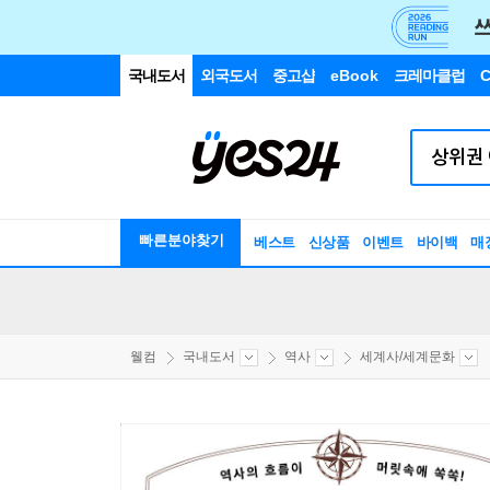
국내도서
외국도서
중고샵
eBook
크레마클럽
C
빠른분야찾기
베스트
신상품
이벤트
바이백
매
웰컴
국내도서
역사
세계사/세계문화