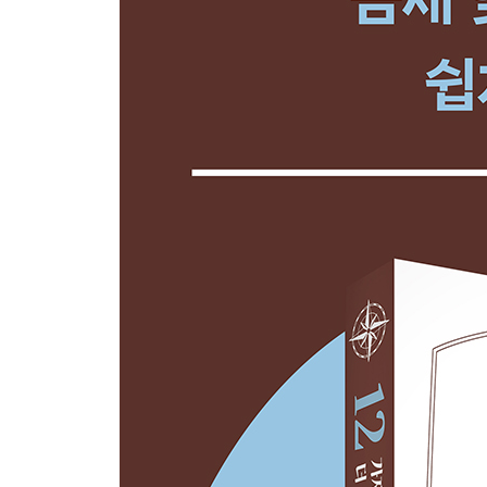
패턴 1 체제를 유지하기 위한 수단－원조는 수메르
패턴 2 영토 확장의 불가피성－전쟁은 왜 일어나는
패턴 3 부패에 반발한 움직임, 혁명－조직은 반드
패턴 4 정치는 종교를 이용한다－왜? 구조가 판박이
패턴 5 권력은 권위를 통해 정당성을 확보한다－국
패턴 6 민족의 이동은 역사를 바꾼다－이상향을 찾
패턴 7 완벽한 시스템은 없다－규칙의 함정
패턴 8 역사의 요구에 응답한 카리스마 리더 －사람
패턴 9 패권을 쥔 민족과 국가－팍스 ○○○
패턴 10 정치는 후원자의 뜻대로 움직인다－누가 
패턴 11 대중은 선동된다－민주주의의 약점
패턴 12 만들기보다 무너뜨리기가 어렵다－체제 
참고문헌