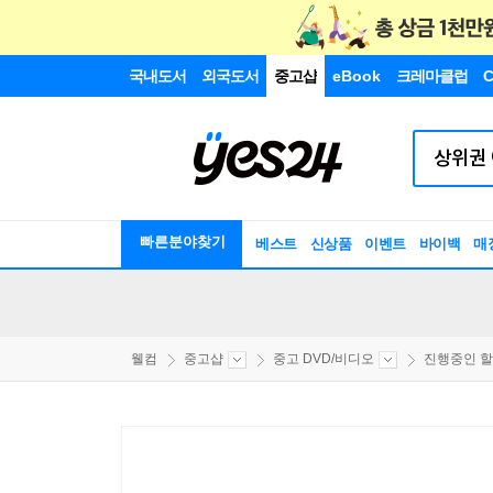
국내도서
외국도서
중고샵
eBook
크레마클럽
C
빠른분야찾기
베스트
신상품
이벤트
바이백
매
웰컴
중고샵
중고 DVD/비디오
진행중인 할인