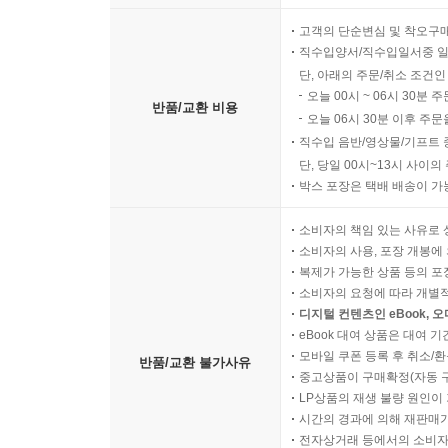
고객의 단순변심 및 착오구
직수입양서/직수입일서중 일
단, 아래의 주문/취소 조건인
오늘 00시 ~ 06시 30분 
반품/교환 비용
오늘 06시 30분 이후 주문
직수입 음반/영상물/기프트 
단, 당일 00시~13시 사이
박스 포장은 택배 배송이 가
소비자의 책임 있는 사유로 
소비자의 사용, 포장 개봉에 
복제가 가능한 상품 등의 포장을 
소비자의 요청에 따라 개별
디지털 컨텐츠인 eBook, 
eBook 대여 상품은 대여 기
모바일 쿠폰 등록 후 취소/환
반품/교환 불가사유
중고상품이 구매확정(자동 
LP상품의 재생 불량 원인이 기
시간의 경과에 의해 재판매가
전자상거래 등에서의 소비자