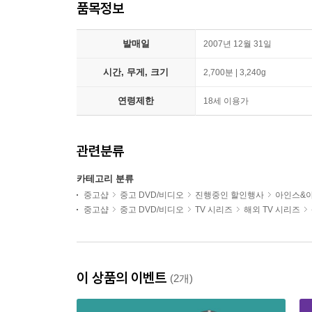
품목정보
발매일
2007년 12월 31일
시간, 무게, 크기
2,700분 | 3,240g
연령제한
18세 이용가
관련분류
카테고리 분류
중고샵
중고 DVD/비디오
진행중인 할인행사
아인스&
중고샵
중고 DVD/비디오
TV 시리즈
해외 TV 시리즈
이 상품의 이벤트
(2개)