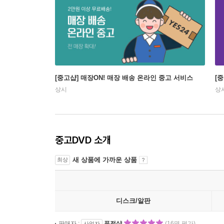
[중고샵] 매장ON! 매장 배송 온라인 중고 서비스
[
상시
상
중고DVD 소개
새 상품에 가까운 상품
최상
디스크/알판
판매자 :
퓨전샾
(16명 평가)
사업자