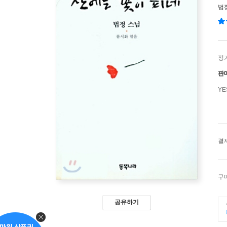
법
정
판
Y
결
구
공유하기