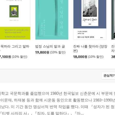
침묵하라 그리고 말하
법정 스님의 말과 글
진짜 나를 찾아라 (양장
진
라
본)
자
19,800
원
(10% 할인)
7,100
원
(10% 할인)
18,000
원
(10% 할인)
38
관심작가
학교 국문학과를 졸업했으며 1980년 한국일보 신춘문예 시 부문에 당
, 이문재, 하재봉 등과 함께 시운동 동인으로 활동했으나 1983~199
났다. 이 기간 동안 명상서적 번역 작업을 했다. 이때 『성자가 된 청
티벳 사자의 서』, 『장자, 도를 말하다』, 『마...