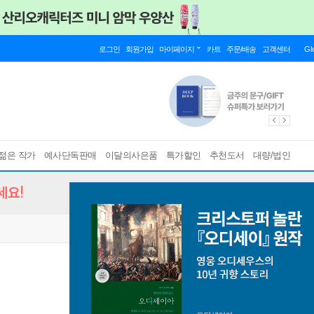
로그인
회원가입
마이페이지
카트
주문/배송
고객센터
Gl
젊은 작가
예사단독판매
이달의사은품
특가할인
추천도서
대량/법인
세요!