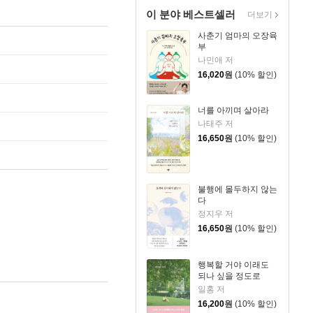
이 분야 베스트셀러
더보기
사춘기 엄마의 오장육
부
나민애 저
16,020
원
(10% 할인)
너를 아끼며 살아라
나태주 저
16,650
원
(10% 할인)
불행에 몰두하지 않는
다
정지우 저
16,650
원
(10% 할인)
행복할 거야 이래도
되나 싶을 정도로
일홍 저
16,200
원
(10% 할인)