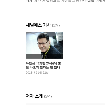
자세'에 대한 설명으로 자유롭고 충만한 삶을 어떻게
채널예스 기사
(1개)
읽다
하일성 “9회말 2아웃에 홈
런 나오지 말라는 법 있나
요?”
2013년 11월 22일
저자 소개
(2명)