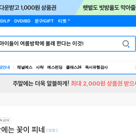
D/LP
DVD/BD
문구
/GIFT
티켓
장안내
채널예스
사락
예스펀딩
클래스24
독서유형검사
RBTI Lab
독서유형검사
주말에는 더욱 알뜰하게!
최대 2,000원 상품권 받으
득공제
산에는 꽃이 피네
[ 양장 ]