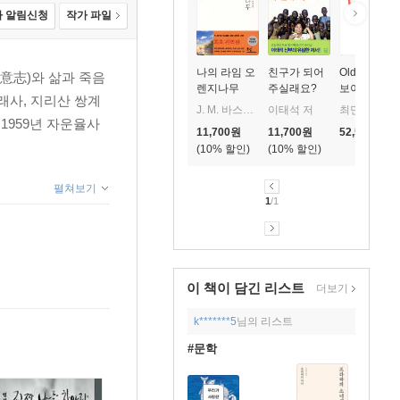
 알림신청
작가 파일
나의 라임 오
친구가 되어
Oldboy (올
意志)와 삶과 죽음
렌지나무
주실래요?
보이) (한글
래사, 지리산 쌍계
무자막)(Blu-
J. M. 바스콘셀로스 저/박동원 역
이태석 저
최민식,유지태,강혜정
ray) (2003)
1959년 자운율사
11,700
원
11,700
원
52,500
원
10
%
10
%
펼쳐보기
1
/1
이 책이 담긴
리스트
더보기
k*******5
님의 리스트
#문학