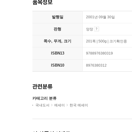
품목정보
발행일
2001년 09월 30일
판형
양장
쪽수, 무게, 크기
201쪽 | 500g | 크기확인중
ISBN13
9788976380319
ISBN10
8976380312
관련분류
카테고리 분류
국내도서
에세이
한국 에세이