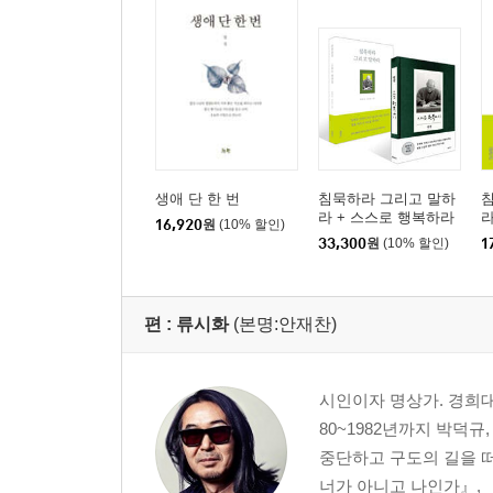
생애 단 한 번
침묵하라 그리고 말하
라 + 스스로 행복하라
16,920
원
(10% 할인)
(10만 부 기념 에디션)
33,300
원
(10% 할인)
1
세트
편 :
류시화
(본명:안재찬)
시인이자 명상가. 경희대
80~1982년까지 박덕규
중단하고 구도의 길을 떠
너가 아니고 나인가』, 『