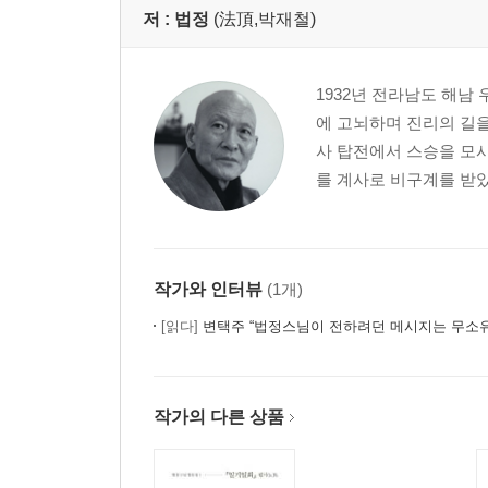
저 :
법정
(法頂,박재철)
1932년 전라남도 해남
에 고뇌하며 진리의 길을
사 탑전에서 스승을 모시
를 계사로 비구계를 받았다
작가와 인터뷰
(1개)
[읽다]
변택주 “법정스님이 전하려던 메시지는 무소
작가의 다른 상품