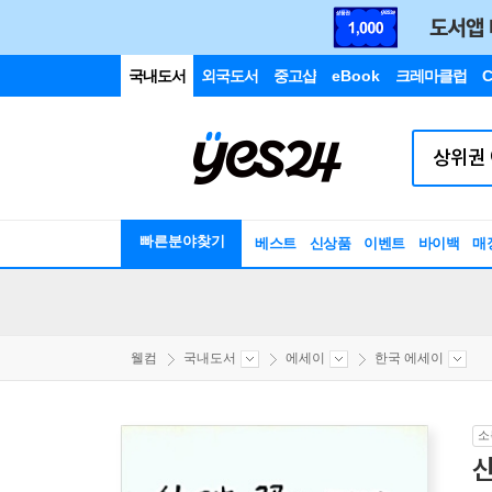
국내도서
외국도서
중고샵
eBook
크레마클럽
C
빠른분야찾기
베스트
신상품
이벤트
바이백
매
웰컴
국내도서
에세이
한국 에세이
소