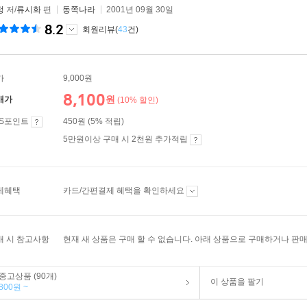
정
저/
류시화
편
동쪽나라
2001년 09월 30일
8.2
회원리뷰(
43
건)
가
9,000원
8,100
원
매가
(10% 할인)
ES포인트
450원 (5% 적립)
5만원이상 구매 시 2천원 추가적립
제혜택
카드/간편결제 혜택을 확인하세요
매 시 참고사항
현재 새 상품은 구매 할 수 없습니다. 아래 상품으로 구매하거나 판매
중고상품 (90개)
이 상품을 팔기
800원 ~