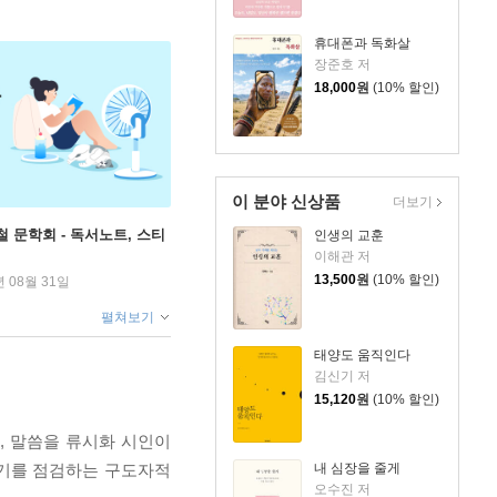
휴대폰과 독화살
장준호 저
18,000
원
(10% 할인)
이 분야 신상품
더보기
철 문학회 - 독서노트, 스티
인생의 교훈
이해관 저
13,500
원
(10% 할인)
년 08월 31일
펼쳐보기
태양도 움직인다
김신기 저
15,120
원
(10% 할인)
, 말씀을 류시화 시인이
자기를 점검하는 구도자적
내 심장을 줄게
오수진 저