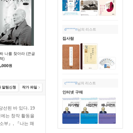
d******n
님의 리스트
집사람
짜 나를 찾아라 (큰글
책)
,000
원
c******8
님의 리스트
 알림신청
작가 파일
인터넷 구매
선된 바 있다. 19
0년에는 창작 활동을
소부』, 『나는 왜