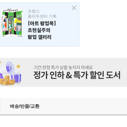
프랑스
퐁피두센터 기획
[아트 팝업북]
초현실주의
팝업 갤러리
배송/반품/교환