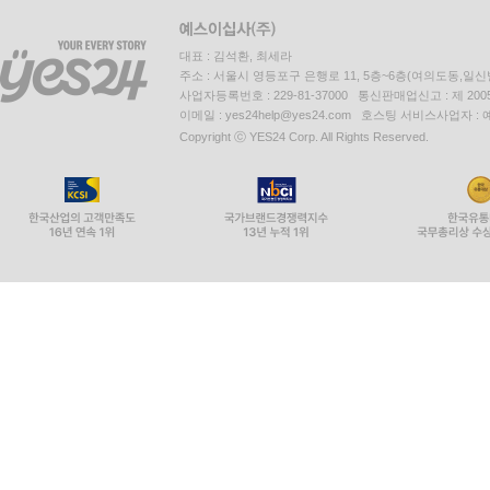
대표 : 김석환, 최세라
주소 : 서울시 영등포구 은행로 11, 5층~6층(여의도동,일신
사업자등록번호 : 229-81-37000 통신판매업신고 : 제 200
이메일 : yes24help@yes24.com 호스팅 서비스사업자 :
Copyright ⓒ YES24 Corp. All Rights Reserved.