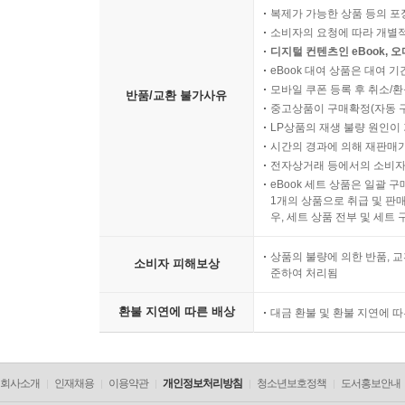
복제가 가능한 상품 등의 포장을 
소비자의 요청에 따라 개별
디지털 컨텐츠인 eBook, 
eBook 대여 상품은 대여 기
모바일 쿠폰 등록 후 취소/환
반품/교환 불가사유
중고상품이 구매확정(자동 
LP상품의 재생 불량 원인이 기
시간의 경과에 의해 재판매가
전자상거래 등에서의 소비자
eBook 세트 상품은 일괄 
1개의 상품으로 취급 및 판매
우, 세트 상품 전부 및 세트
상품의 불량에 의한 반품, 교
소비자 피해보상
준하여 처리됨
환불 지연에 따른 배상
대금 환불 및 환불 지연에 
회사소개
인재채용
이용약관
개인정보처리방침
청소년보호정책
도서홍보안내