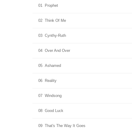
01
Prophet
02
Think Of Me
03
Cynthy-Ruth
04
Over And Over
05
Ashamed
06
Reality
07
Windsong
08
Good Luck
09
That's The Way It Goes