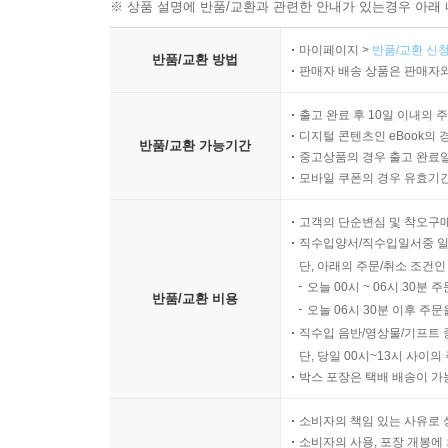
※ 상품 설명에 반품/교환과 관련한 안내가 있는경우 아래 
마이페이지 >
반품/교환 신청
반품/교환 방법
판매자 배송 상품은 판매자와
출고 완료 후 10일 이내의 
디지털 콘텐츠인 eBook의 
반품/교환 가능기간
중고상품의 경우 출고 완료일
모바일 쿠폰의 경우 유효기간(
고객의 단순변심 및 착오구
직수입양서/직수입일서중 일
단, 아래의 주문/취소 조건인
오늘 00시 ~ 06시 30분 
반품/교환 비용
오늘 06시 30분 이후 주문
직수입 음반/영상물/기프트 
단, 당일 00시~13시 사이
박스 포장은 택배 배송이 가
소비자의 책임 있는 사유로 
소비자의 사용, 포장 개봉에 