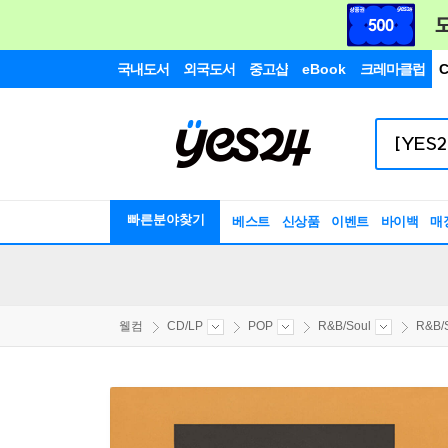
국내도서
외국도서
중고샵
eBook
크레마클럽
C
빠른분야찾기
베스트
신상품
이벤트
바이백
매
웰컴
CD/LP
POP
R&B/Soul
R&B/