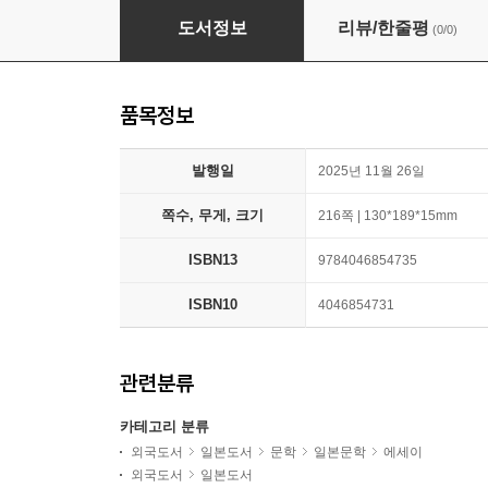
それでも光に手を伸ばす
도서정보
리뷰/한줄평
(0/0)
품목정보
발행일
2025년 11월 26일
쪽수, 무게, 크기
216쪽 | 130*189*15mm
ISBN13
9784046854735
ISBN10
4046854731
관련분류
카테고리 분류
외국도서
일본도서
문학
일본문학
에세이
외국도서
일본도서