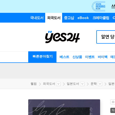
국내도서
외국도서
중고샵
eBook
크레마클럽
C
빠른분야찾기
베스트
신상품
이벤트
바이백
매
웰컴
외국도서
일본도서
문학
일본
소
직