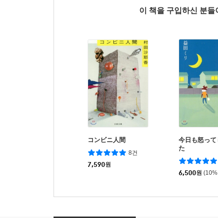
이 책을 구입하신 분
コンビニ人間
今日も怒って
た
8건
7,590
원
6,500
원
(10%