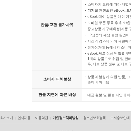
소비자의 요청에 따라 개별
디지털 컨텐츠인 eBook, 
eBook 대여 상품은 대여 기
모바일 쿠폰 등록 후 취소/환
반품/교환 불가사유
중고상품이 구매확정(자동 
LP상품의 재생 불량 원인이 기
시간의 경과에 의해 재판매가
전자상거래 등에서의 소비자
eBook 세트 상품은 일괄 
1개의 상품으로 취급 및 판매
우, 세트 상품 전부 및 세트
상품의 불량에 의한 반품, 교
소비자 피해보상
준하여 처리됨
환불 지연에 따른 배상
대금 환불 및 환불 지연에 
회사소개
인재채용
이용약관
개인정보처리방침
청소년보호정책
도서홍보안내