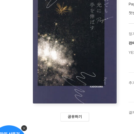
Pa
첫
정
판
Y
추
결
공유하기