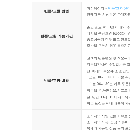
마이페이지 >
반품/교환 신청
반품/교환 방법
판매자 배송 상품은 판매자와
출고 완료 후 10일 이내의 
디지털 콘텐츠인 eBook의 
반품/교환 가능기간
중고상품의 경우 출고 완료일
모바일 쿠폰의 경우 유효기간(
고객의 단순변심 및 착오구
직수입양서/직수입일서중 일
단, 아래의 주문/취소 조건인
오늘 00시 ~ 06시 30분 
반품/교환 비용
오늘 06시 30분 이후 주문
직수입 음반/영상물/기프트 
단, 당일 00시~13시 사이
박스 포장은 택배 배송이 가
소비자의 책임 있는 사유로 
소비자의 사용, 포장 개봉에 
복제가 가능한 상품 등의 포장을 