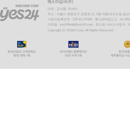
대표 : 김석환, 최세라
주소 : 서울시 영등포구 은행로 11, 5층~6층(여의도동,일신
사업자등록번호 : 229-81-37000 통신판매업신고 : 제 200
이메일 : yes24help@yes24.com 호스팅 서비스사업자 :
Copyright ⓒ YES24 Corp. All Rights Reserved.