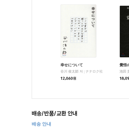
幸せについて
覺悟
谷川 俊太郞 저
ナナロク社
池田 
|
12,060
원
18,0
배송/반품/교환 안내
배송 안내