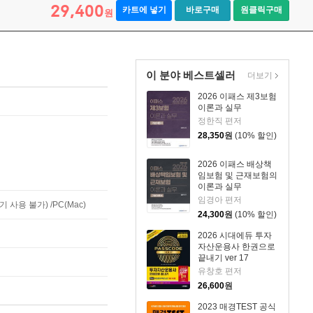
29,400
카트에 넣기
바로구매
원클릭구매
원
이 분야 베스트셀러
더보기
2026 이패스 제3보험
이론과 실무
정한직 편저
28,350
원
(10% 할인)
2026 이패스 배상책
임보험 및 근재보험의
이론과 실무
임경아 편저
사용 불가) /PC(Mac)
24,300
원
(10% 할인)
2026 시대에듀 투자
자산운용사 한권으로
끝내기 ver 17
유창호 편저
26,600
원
2023 매경TEST 공식