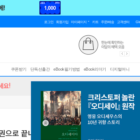
로그인
회원가입
마이페이지
카트
주문/배송
고객센터
Gl
쿠폰받기
단독선출간
eBook필기방법
eBook리더기
디지털머니
세요!
한권으로 끝내기
[ 스마트한 PDF 필기 기능을 사용해 보세요! ]