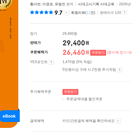
황사빈
,
이영표
,
유범진
편저
시대고시기획 시대교육
2026년
9.7
회원리뷰(
12
건)
판매지수 120
정가
29,400원
29,400
원
판매가
26,460
원
쿠폰혜택가
(종이책 정가 대비
쿠폰받기
YES포인트
1,470원 (5% 적립)
5만원이상 구매 시 2천원 추가적립
추가혜택쿠폰
쿠폰받기
주문금액대별 할인쿠폰
결제혜택
카드/간편결제 혜택을 확인하세요