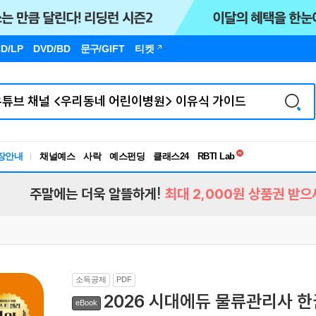
D/LP
DVD/BD
문구
/GIFT
티켓
독서유형검사
RBTI Lab
장안내
채널예스
사락
예스펀딩
클래스24
독서유형검사
주말에는 더욱 알뜰하게!
최대 2,000원 상품권 받으
소득공제
PDF
2026 시대에듀 물류관리사 
eBook