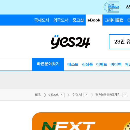
국내도서
외국도서
중고샵
eBook
크레마클럽
C
빠른분야찾기
베스트
신상품
이벤트
바이백
매
웰컴
eBook
수험서
경제/금융/회계/...