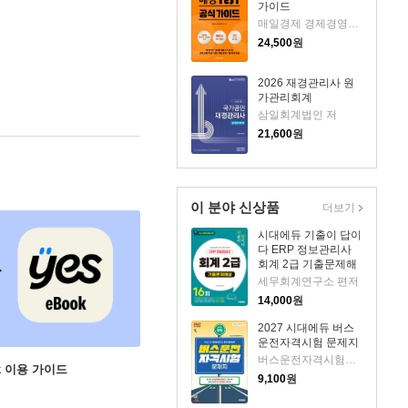
가이드
매일경제 경제경영연구소 저
24,500
원
2026 재경관리사 원
가관리회계
삼일회계법인 저
21,600
원
이 분야 신상품
더보기
시대에듀 기출이 답이
다 ERP 정보관리사
회계 2급 기출문제해
설 16회
세무회계연구소 편저
14,000
원
2027 시대에듀 버스
운전자격시험 문제지
버스운전자격시험편찬위원회 편저
ok 이용 가이드
9,100
원