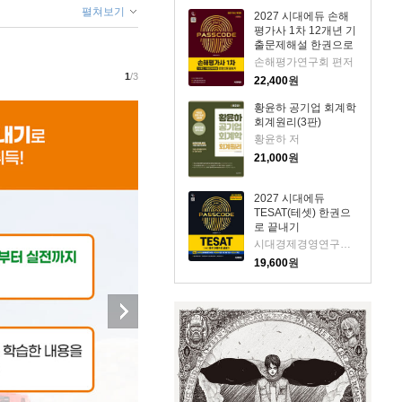
펼쳐보기
2027 시대에듀 손해
평가사 1차 12개년 기
출문제해설 한권으로
끝내기
손해평가연구회 편저
1
/3
22,400
원
황윤하 공기업 회계학
회계원리(3판)
황윤하 저
21,000
원
2027 시대에듀
TESAT(테셋) 한권으
로 끝내기
시대경제경영연구소 편저
19,600
원