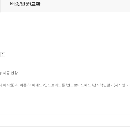
배송/반품/교환
기
능 제공 안함
니터 미지원) /아이폰 /아이패드 /안드로이드폰 /안드로이드패드 /전자책단말기(저사양 기기 