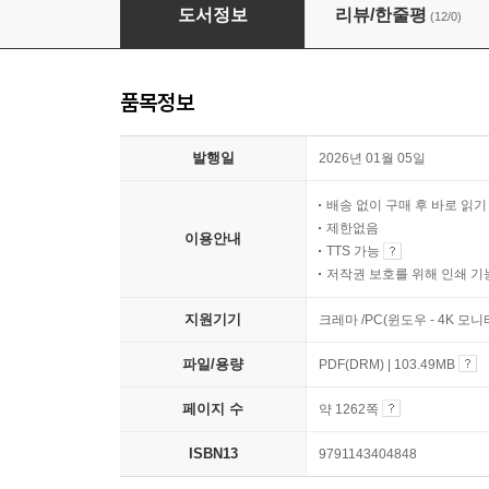
2026 시대에듀 물류관리사 한권으로 끝내기
도서정보
리뷰/한줄평
(12/0)
품목정보
발행일
2026년 01월 05일
배송 없이 구매 후 바로 읽
제한없음
이용안내
TTS 가능
저작권 보호를 위해 인쇄 기
지원기기
크레마 /PC(윈도우 - 4K 모
파일/용량
PDF(DRM) | 103.49MB
페이지 수
약 1262쪽
ISBN13
9791143404848