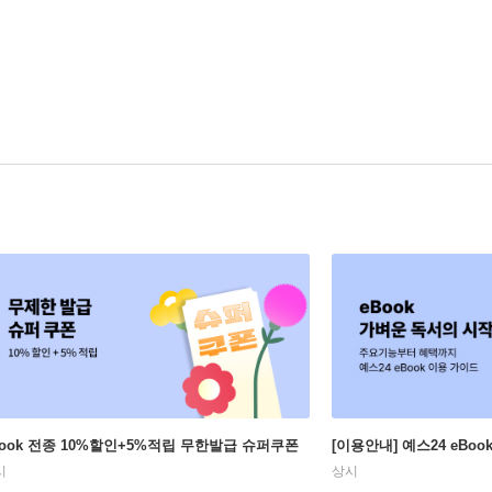
Book 전종 10%할인+5%적립 무한발급 슈퍼쿠폰
[이용안내] 예스24 eBo
시
상시