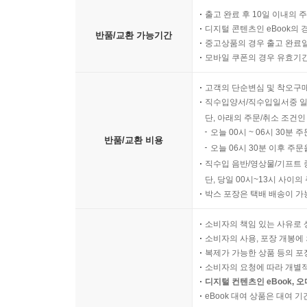
출고 완료 후 10일 이내의 
디지털 콘텐츠인 eBook의 
반품/교환 가능기간
중고상품의 경우 출고 완료일
모바일 쿠폰의 경우 유효기간(
고객의 단순변심 및 착오구
직수입양서/직수입일서중 일
단, 아래의 주문/취소 조건인
오늘 00시 ~ 06시 30분 
반품/교환 비용
오늘 06시 30분 이후 주문
직수입 음반/영상물/기프트 
단, 당일 00시~13시 사이
박스 포장은 택배 배송이 가
소비자의 책임 있는 사유로 
소비자의 사용, 포장 개봉에 
복제가 가능한 상품 등의 포장을 
소비자의 요청에 따라 개별
디지털 컨텐츠인 eBook, 
eBook 대여 상품은 대여 기