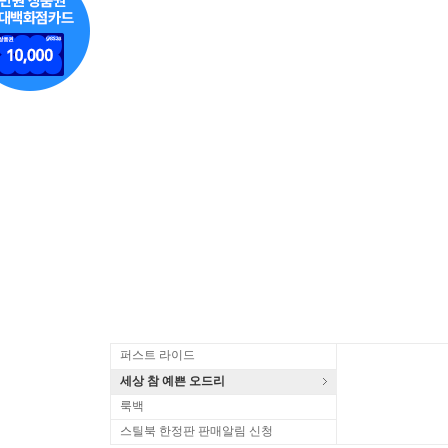
퍼스트 라이드
세상 참 예쁜 오드리
룩백
스틸북 한정판 판매알림 신청