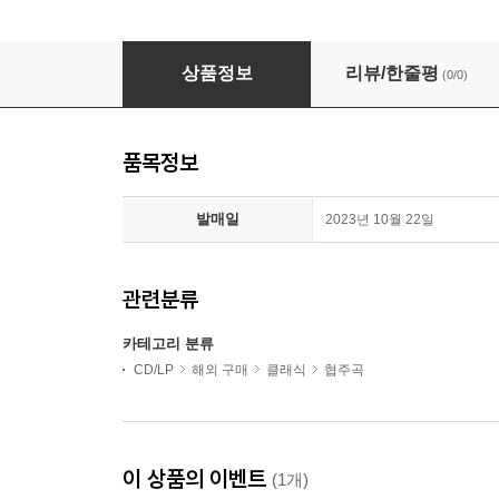
쇼팽: 피아노 협주곡 1 & 2번 (Chopin: Piano Concer
상품정보
리뷰/한줄평
(0/0)
품목정보
발매일
2023년 10월 22일
관련분류
카테고리 분류
CD/LP
해외 구매
클래식
협주곡
이 상품의 이벤트
(1개)