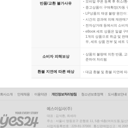
모바일 쿠폰 등록 후 취소/환
반품/교환 불가사유
중고상품이 구매확정(자동 
LP상품의 재생 불량 원인이 기
시간의 경과에 의해 재판매가
전자상거래 등에서의 소비자
eBook 세트 상품은 일괄 
1개의 상품으로 취급 및 판매
우, 세트 상품 전부 및 세트
상품의 불량에 의한 반품, 교
소비자 피해보상
준하여 처리됨
환불 지연에 따른 배상
대금 환불 및 환불 지연에 
회사소개
인재채용
이용약관
개인정보처리방침
청소년보호정책
도서홍보안내
대표 : 김석환, 최세라
주소 : 서울시 영등포구 은행로 11, 5층~6층(여의도동,일신
사업자등록번호 : 229-81-37000 통신판매업신고 : 제 200