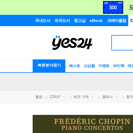
국내도서
외국도서
중고샵
eBook
크레마클럽
C
빠른분야찾기
베스트
신상품
이벤트
바이백
매
웰컴
CD/LP
해외 구매
클래식
협